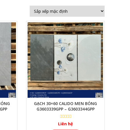
 BÓNG
GẠCH 30×60 CALIDO MEN BÓNG
8GPP
G3603339GPP – G3603344GPP
Liên hệ