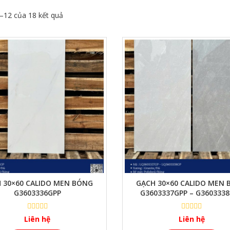
1–12 của 18 kết quả
XEM NHANH
XEM NHANH
 30×60 CALIDO MEN BÓNG
GẠCH 30×60 CALIDO MEN
G3603336GPP
G3603337GPP – G360333
Liên hệ
Liên hệ