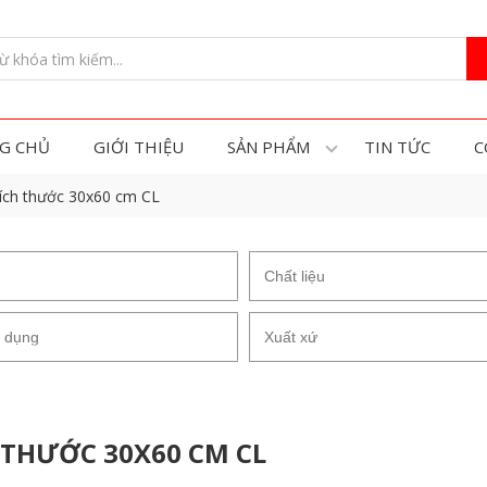
G CHỦ
GIỚI THIỆU
SẢN PHẨM
TIN TỨC
C
ích thước 30x60 cm CL
 THƯỚC 30X60 CM CL