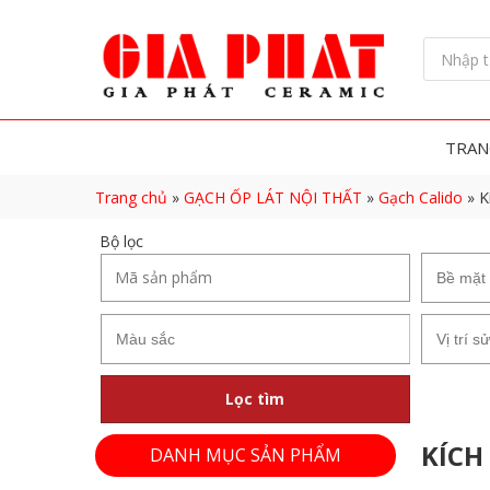
TRAN
Trang chủ
»
GẠCH ỐP LÁT NỘI THẤT
»
Gạch Calido
»
K
Bộ lọc
Lọc tìm
KÍCH
DANH MỤC SẢN PHẨM