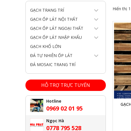
Hiển thị 
GẠCH TRANG TRÍ
GẠCH ỐP LÁT NỘI THẤT
GẠCH ỐP LÁT NGOẠI THẤT
GẠCH ỐP LÁT NHẬP KHẨU
GẠCH KHỔ LỚN
ĐÁ TỰ NHIÊN ỐP LÁT
ĐÁ MOSAIC TRANG TRÍ
HỖ TRỢ TRỰC TUYẾN
XEM NHANH
Hotline
GẠCH
0969 02 01 95
Ngọc Hà
0778 795 528