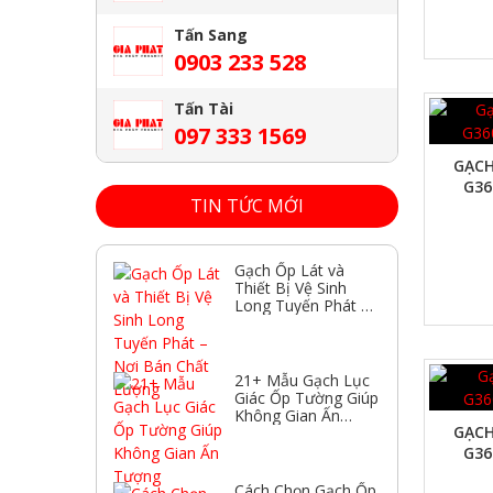
Tấn Sang
0903 233 528
Tấn Tài
XEM NHANH
097 333 1569
GẠCH
G36
TIN TỨC MỚI
Gạch Ốp Lát và
Thiết Bị Vệ Sinh
Long Tuyến Phát –
Nơi Bán Chất
Lượng
21+ Mẫu Gạch Lục
XEM NHANH
Giác Ốp Tường Giúp
Không Gian Ấn
GẠCH
Tượng
G36
Cách Chọn Gạch Ốp