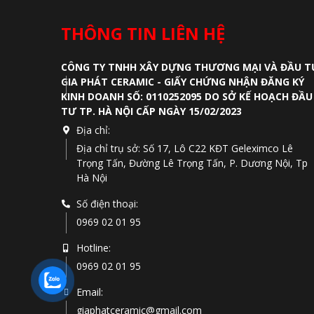
THÔNG TIN LIÊN HỆ
CÔNG TY TNHH XÂY DỰNG THƯƠNG MẠI VÀ ĐẦU T
GIA PHÁT CERAMIC - GIẤY CHỨNG NHẬN ĐĂNG KÝ
KINH DOANH SỐ: 0110252095 DO SỞ KẾ HOẠCH ĐẦU
TƯ TP. HÀ NỘI CẤP NGÀY 15/02/2023
Địa chỉ:
Địa chỉ trụ sở: Số 17, Lô C22 KĐT Geleximco Lê
Trọng Tấn, Đường Lê Trọng Tấn, P. Dương Nội, Tp
Hà Nội
Số điện thoại:
0969 02 01 95
Hotline:
0969 02 01 95
Email:
giaphatceramic@gmail.com