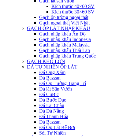
Gạch lát sân vườn
Kích thước 40×60 SV
Kích thước 30×60 SV
Gạch ốp tường ngoại thất
Gạch ngoại thất Việt Nhật
GẠCH ỐP LÁT NHẬP KHẨU
Gạch nhập khẩu Ấn Độ
Gạch nhập khẩu Indonesia
Gạch nhập khẩu Malaysia
Gạch nhập khẩu Thái Lan
Gạch nhập khẩu Trung Quốc
GẠCH KHỔ LỚN
ĐÁ TỰ NHIÊN ỐP LÁT
Đá Ong Xám
Đá Bazzan
Đá Ốp Tường Trang Trí
Đá lát Sân Vườn
Đá CuBic
Đá Bước Dạo
Đá Lai Châu
Đá Đà Nẵng
Đá Thanh Hóa
Đá Bazzan
Đá Ốp Lát Bể Bơi
Sỏi Tự Nhiên