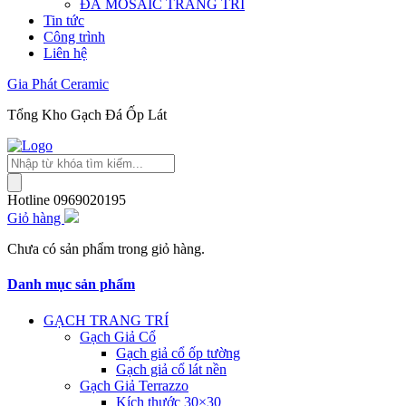
ĐÁ MOSAIC TRANG TRÍ
Tin tức
Công trình
Liên hệ
Gia Phát Ceramic
Tổng Kho Gạch Đá Ốp Lát
Tìm
kiếm
sản
Hotline
0969020195
phẩm
Giỏ hàng
Chưa có sản phẩm trong giỏ hàng.
Danh mục sản phẩm
GẠCH TRANG TRÍ
Gạch Giả Cổ
Gạch giả cổ ốp tường
Gạch giả cổ lát nền
Gạch Giả Terrazzo
Kích thước 30×30