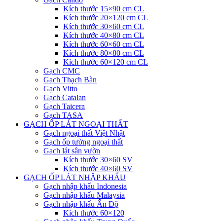
Kích thước 15×90 cm CL
Kích thước 20×120 cm CL
Kích thước 30×60 cm CL
Kích thước 40×80 cm CL
Kích thước 60×60 cm CL
Kích thước 80×80 cm CL
Kích thước 60×120 cm CL
Gạch CMC
Gạch Thạch Bàn
Gạch Vitto
Gạch Catalan
Gạch Taicera
Gạch TASA
GẠCH ỐP LÁT NGOẠI THẤT
Gạch ngoại thất Việt Nhật
Gạch ốp tường ngoại thất
Gạch lát sân vườn
Kích thước 30×60 SV
Kích thước 40×60 SV
GẠCH ỐP LÁT NHẬP KHẨU
Gạch nhập khẩu Indonesia
Gạch nhập khẩu Malaysia
Gạch nhập khẩu Ấn Độ
Kích thước 60×120