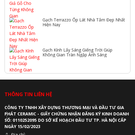
Gạch Terrazzo Ốp Lát Nhà Tắm Đẹp Nhất
Hiện Nay
Gạch Kính Lấy Sáng Giếng Trời Giúp
Không Gian Tràn Ngập Ánh Sáng
THÔNG TIN LIÊN HỆ
CÔNG TY TNHH XÂY DỰNG THƯƠNG MẠI VÀ ĐẦU TƯ GIA
PHÁT CERAMIC - GIẤY CHỨNG NHẬN ĐĂNG KÝ KINH DOANH
SỐ: 0110252095 DO SỞ KẾ HOẠCH ĐẦU TƯ TP. HÀ NỘI CẤP
NGÀY 15/02/2023
Địa chỉ: