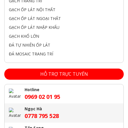
GẠCH TRANG TRÍ
GẠCH ỐP LÁT NỘI THẤT
GẠCH ỐP LÁT NGOẠI THẤT
GẠCH ỐP LÁT NHẬP KHẨU
GẠCH KHỔ LỚN
ĐÁ TỰ NHIÊN ỐP LÁT
ĐÁ MOSAIC TRANG TRÍ
HỖ TRỢ TRỰC TUYẾN
Hotline
0969 02 01 95
Ngọc Hà
0778 795 528
Tấn Sang