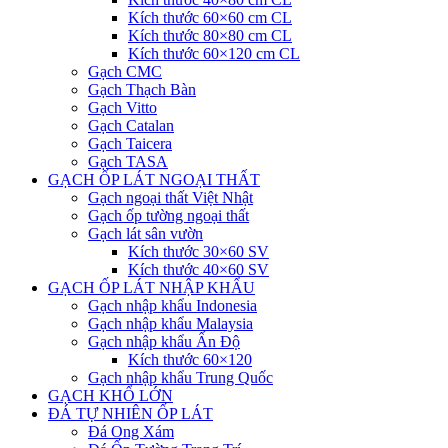
Kích thước 60×60 cm CL
Kích thước 80×80 cm CL
Kích thước 60×120 cm CL
Gạch CMC
Gạch Thạch Bàn
Gạch Vitto
Gạch Catalan
Gạch Taicera
Gạch TASA
GẠCH ỐP LÁT NGOẠI THẤT
Gạch ngoại thất Việt Nhật
Gạch ốp tường ngoại thất
Gạch lát sân vườn
Kích thước 30×60 SV
Kích thước 40×60 SV
GẠCH ỐP LÁT NHẬP KHẨU
Gạch nhập khẩu Indonesia
Gạch nhập khẩu Malaysia
Gạch nhập khẩu Ấn Độ
Kích thước 60×120
Gạch nhập khẩu Trung Quốc
GẠCH KHỔ LỚN
ĐÁ TỰ NHIÊN ỐP LÁT
Đá Ong Xám