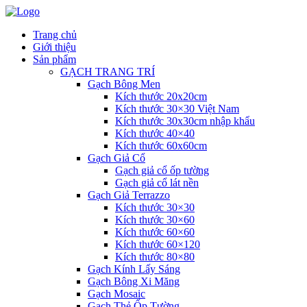
Trang chủ
Giới thiệu
Sản phẩm
GẠCH TRANG TRÍ
Gạch Bông Men
Kích thước 20x20cm
Kích thước 30×30 Việt Nam
Kích thước 30x30cm nhập khẩu
Kích thước 40×40
Kích thước 60x60cm
Gạch Giả Cổ
Gạch giả cổ ốp tường
Gạch giả cổ lát nền
Gạch Giả Terrazzo
Kích thước 30×30
Kích thước 30×60
Kích thước 60×60
Kích thước 60×120
Kích thước 80×80
Gạch Kính Lấy Sáng
Gạch Bông Xi Măng
Gạch Mosaic
Gạch Thẻ Ốp Tường