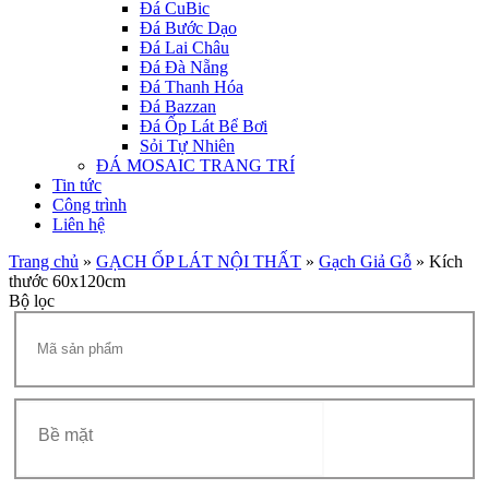
Đá CuBic
Đá Bước Dạo
Đá Lai Châu
Đá Đà Nẵng
Đá Thanh Hóa
Đá Bazzan
Đá Ốp Lát Bể Bơi
Sỏi Tự Nhiên
ĐÁ MOSAIC TRANG TRÍ
Tin tức
Công trình
Liên hệ
Trang chủ
»
GẠCH ỐP LÁT NỘI THẤT
»
Gạch Giả Gỗ
»
Kích
thước 60x120cm
Bộ lọc