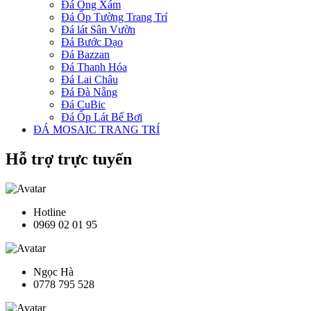
Đá Ong Xám
Đá Ốp Tường Trang Trí
Đá lát Sân Vườn
Đá Bước Dạo
Đá Bazzan
Đá Thanh Hóa
Đá Lai Châu
Đá Đà Nẵng
Đá CuBic
Đá Ốp Lát Bể Bơi
ĐÁ MOSAIC TRANG TRÍ
Hỗ trợ trực tuyến
Hotline
0969 02 01 95
Ngọc Hà
0778 795 528