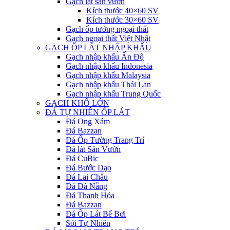
Gạch lát sân vườn
Kích thước 40×60 SV
Kích thước 30×60 SV
Gạch ốp tường ngoại thất
Gạch ngoại thất Việt Nhật
GẠCH ỐP LÁT NHẬP KHẨU
Gạch nhập khẩu Ấn Độ
Gạch nhập khẩu Indonesia
Gạch nhập khẩu Malaysia
Gạch nhập khẩu Thái Lan
Gạch nhập khẩu Trung Quốc
GẠCH KHỔ LỚN
ĐÁ TỰ NHIÊN ỐP LÁT
Đá Ong Xám
Đá Bazzan
Đá Ốp Tường Trang Trí
Đá lát Sân Vườn
Đá CuBic
Đá Bước Dạo
Đá Lai Châu
Đá Đà Nẵng
Đá Thanh Hóa
Đá Bazzan
Đá Ốp Lát Bể Bơi
Sỏi Tự Nhiên