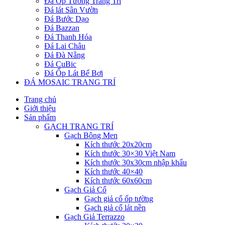
Đá Ốp Tường Trang Trí
Đá lát Sân Vườn
Đá Bước Dạo
Đá Bazzan
Đá Thanh Hóa
Đá Lai Châu
Đá Đà Nẵng
Đá CuBic
Đá Ốp Lát Bể Bơi
ĐÁ MOSAIC TRANG TRÍ
Trang chủ
Giới thiệu
Sản phẩm
GẠCH TRANG TRÍ
Gạch Bông Men
Kích thước 20x20cm
Kích thước 30×30 Việt Nam
Kích thước 30x30cm nhập khẩu
Kích thước 40×40
Kích thước 60x60cm
Gạch Giả Cổ
Gạch giả cổ ốp tường
Gạch giả cổ lát nền
Gạch Giả Terrazzo