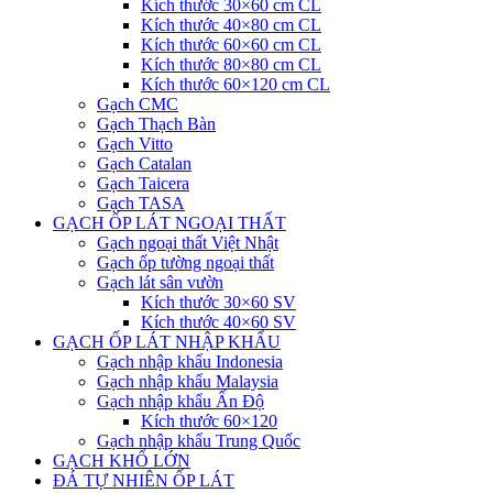
Kích thước 30×60 cm CL
Kích thước 40×80 cm CL
Kích thước 60×60 cm CL
Kích thước 80×80 cm CL
Kích thước 60×120 cm CL
Gạch CMC
Gạch Thạch Bàn
Gạch Vitto
Gạch Catalan
Gạch Taicera
Gạch TASA
GẠCH ỐP LÁT NGOẠI THẤT
Gạch ngoại thất Việt Nhật
Gạch ốp tường ngoại thất
Gạch lát sân vườn
Kích thước 30×60 SV
Kích thước 40×60 SV
GẠCH ỐP LÁT NHẬP KHẨU
Gạch nhập khẩu Indonesia
Gạch nhập khẩu Malaysia
Gạch nhập khẩu Ấn Độ
Kích thước 60×120
Gạch nhập khẩu Trung Quốc
GẠCH KHỔ LỚN
ĐÁ TỰ NHIÊN ỐP LÁT