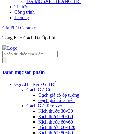
ĐÁ MOSAIC TRANG TRÍ
Tin tức
Công trình
Liên hệ
Gia Phát Ceramic
Tổng Kho Gạch Đá Ốp Lát
Tìm
kiếm
sản
phẩm
Danh mục sản phẩm
GẠCH TRANG TRÍ
Gạch Giả Cổ
Gạch giả cổ ốp tường
Gạch giả cổ lát nền
Gạch Giả Terrazzo
Kích thước 30×30
Kích thước 30×60
Kích thước 60×60
Kích thước 60×120
Kích thước 80×80