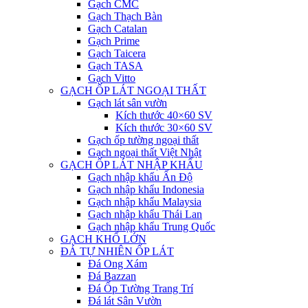
Gạch CMC
Gạch Thạch Bàn
Gạch Catalan
Gạch Prime
Gạch Taicera
Gạch TASA
Gạch Vitto
GẠCH ỐP LÁT NGOẠI THẤT
Gạch lát sân vườn
Kích thước 40×60 SV
Kích thước 30×60 SV
Gạch ốp tường ngoại thất
Gạch ngoại thất Việt Nhật
GẠCH ỐP LÁT NHẬP KHẨU
Gạch nhập khẩu Ấn Độ
Gạch nhập khẩu Indonesia
Gạch nhập khẩu Malaysia
Gạch nhập khẩu Thái Lan
Gạch nhập khẩu Trung Quốc
GẠCH KHỔ LỚN
ĐÁ TỰ NHIÊN ỐP LÁT
Đá Ong Xám
Đá Bazzan
Đá Ốp Tường Trang Trí
Đá lát Sân Vườn