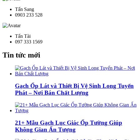
Tấn Sang
0903 233 528
Tấn Tài
097 333 1569
Tin tức mới
Gạch Ốp Lát và Thiết Bị Vệ Sinh Long Tuyến
Phát – Nơi Bán Chất Lượng
21+ Mẫu Gạch Lục Giác Ốp Tường Giúp
Không Gian Ấn Tượng