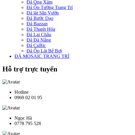
Đá Ong Xám
Đá Ốp Tường Trang Trí
Đá lát Sân Vườn
Đá Bước Dạo
Đá Bazzan
Đá Thanh Hóa
Đá Lai Châu
Đá Đà Nẵng
Đá CuBic
Đá Ốp Lát Bể Bơi
ĐÁ MOSAIC TRANG TRÍ
Hỗ trợ trực tuyến
Hotline
0969 02 01 95
Ngọc Hà
0778 795 528