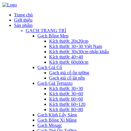
Trang chủ
Giới thiệu
Sản phẩm
GẠCH TRANG TRÍ
Gạch Bông Men
Kích thước 20x20cm
Kích thước 30×30 Việt Nam
Kích thước 30x30cm nhập khẩu
Kích thước 40×40
Kích thước 60x60cm
Gạch Giả Cổ
Gạch giả cổ ốp tường
Gạch giả cổ lát nền
Gạch Giả Terrazzo
Kích thước 30×30
Kích thước 30×60
Kích thước 60×60
Kích thước 60×120
Kích thước 80×80
Gạch Kính Lấy Sáng
Gạch Bông Xi Măng
Gạch Mosaic
Gạch Thẻ Ốp Tường