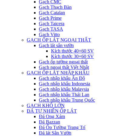
Gạch CMC
Gạch Thạch Bàn
Gạch Catalan
Gạch Prime
Gạch Taicera
Gạch TASA
Gạch Vitto
GẠCH ỐP LÁT NGOẠI THẤT
Gạch lát sân vườn
Kích thước 40×60 SV
Kích thước 30×60 SV
Gạch ốp tường ngoại thất
Gạch ngoại thất Việt Nhật
GẠCH ỐP LÁT NHẬP KHẨU
Gạch nhập khẩu Ấn Độ
Gạch nhập khẩu Indonesia
Gạch nhập khẩu Malaysia
Gạch nhập khẩu Thái Lan
Gạch nhập khẩu Trung Quốc
GẠCH KHỔ LỚN
ĐÁ TỰ NHIÊN ỐP LÁT
Đá Ong Xám
Đá Bazzan
Đá Ốp Tường Trang Trí
Đá lát Sân Vườn