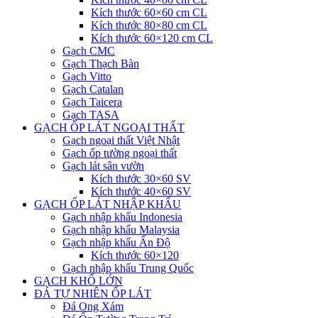
Kích thước 60×60 cm CL
Kích thước 80×80 cm CL
Kích thước 60×120 cm CL
Gạch CMC
Gạch Thạch Bàn
Gạch Vitto
Gạch Catalan
Gạch Taicera
Gạch TASA
GẠCH ỐP LÁT NGOẠI THẤT
Gạch ngoại thất Việt Nhật
Gạch ốp tường ngoại thất
Gạch lát sân vườn
Kích thước 30×60 SV
Kích thước 40×60 SV
GẠCH ỐP LÁT NHẬP KHẨU
Gạch nhập khẩu Indonesia
Gạch nhập khẩu Malaysia
Gạch nhập khẩu Ấn Độ
Kích thước 60×120
Gạch nhập khẩu Trung Quốc
GẠCH KHỔ LỚN
ĐÁ TỰ NHIÊN ỐP LÁT
Đá Ong Xám