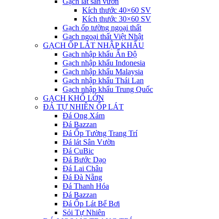
Gạch lát sân vườn
Kích thước 40×60 SV
Kích thước 30×60 SV
Gạch ốp tường ngoại thất
Gạch ngoại thất Việt Nhật
GẠCH ỐP LÁT NHẬP KHẨU
Gạch nhập khẩu Ấn Độ
Gạch nhập khẩu Indonesia
Gạch nhập khẩu Malaysia
Gạch nhập khẩu Thái Lan
Gạch nhập khẩu Trung Quốc
GẠCH KHỔ LỚN
ĐÁ TỰ NHIÊN ỐP LÁT
Đá Ong Xám
Đá Bazzan
Đá Ốp Tường Trang Trí
Đá lát Sân Vườn
Đá CuBic
Đá Bước Dạo
Đá Lai Châu
Đá Đà Nẵng
Đá Thanh Hóa
Đá Bazzan
Đá Ốp Lát Bể Bơi
Sỏi Tự Nhiên