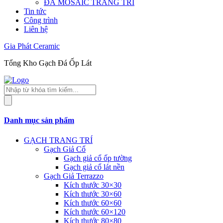
ĐÁ MOSAIC TRANG TRÍ
Tin tức
Công trình
Liên hệ
Gia Phát Ceramic
Tổng Kho Gạch Đá Ốp Lát
Tìm
kiếm
sản
phẩm
Danh mục sản phẩm
GẠCH TRANG TRÍ
Gạch Giả Cổ
Gạch giả cổ ốp tường
Gạch giả cổ lát nền
Gạch Giả Terrazzo
Kích thước 30×30
Kích thước 30×60
Kích thước 60×60
Kích thước 60×120
Kích thước 80×80