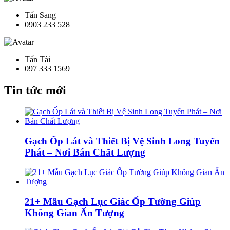
Tấn Sang
0903 233 528
Tấn Tài
097 333 1569
Tin tức mới
Gạch Ốp Lát và Thiết Bị Vệ Sinh Long Tuyến
Phát – Nơi Bán Chất Lượng
21+ Mẫu Gạch Lục Giác Ốp Tường Giúp
Không Gian Ấn Tượng