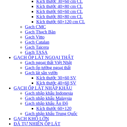
Kích thước 30×60 cm CL
Kích thước 40×80 cm CL
Kích thước 60×60 cm CL
Kích thước 80×80 cm CL
Kích thước 60×120 cm CL
Gạch CMC
Gạch Thạch Bàn
Gạch Vitto
Gạch Catalan
Gạch Taicera
Gạch TASA
GẠCH ỐP LÁT NGOẠI THẤT
Gạch ngoại thất Việt Nhật
Gạch ốp tường ngoại thất
Gạch lát sân vườn
Kích thước 30×60 SV
Kích thước 40×60 SV
GẠCH ỐP LÁT NHẬP KHẨU
Gạch nhập khẩu Indonesia
Gạch nhập khẩu Malaysia
Gạch nhập khẩu Ấn Độ
Kích thước 60×120
Gạch nhập khẩu Trung Quốc
GẠCH KHỔ LỚN
ĐÁ TỰ NHIÊN ỐP LÁT