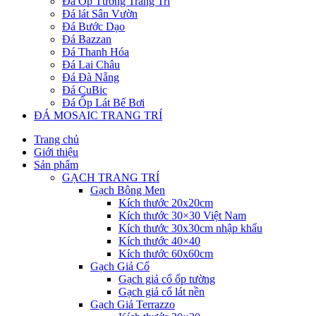
Đá Ốp Tường Trang Trí
Đá lát Sân Vườn
Đá Bước Dạo
Đá Bazzan
Đá Thanh Hóa
Đá Lai Châu
Đá Đà Nẵng
Đá CuBic
Đá Ốp Lát Bể Bơi
ĐÁ MOSAIC TRANG TRÍ
Trang chủ
Giới thiệu
Sản phẩm
GẠCH TRANG TRÍ
Gạch Bông Men
Kích thước 20x20cm
Kích thước 30×30 Việt Nam
Kích thước 30x30cm nhập khẩu
Kích thước 40×40
Kích thước 60x60cm
Gạch Giả Cổ
Gạch giả cổ ốp tường
Gạch giả cổ lát nền
Gạch Giả Terrazzo