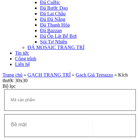
Đá CuBic
Đá Bước Dạo
Đá Lai Châu
Đá Đà Nẵng
Đá Thanh Hóa
Đá Bazzan
Đá Ốp Lát Bể Bơi
Sỏi Tự Nhiên
ĐÁ MOSAIC TRANG TRÍ
Tin tức
Công trình
Liên hệ
Trang chủ
»
GẠCH TRANG TRÍ
»
Gạch Giả Terrazzo
»
Kích
thước 30x30
Bộ lọc