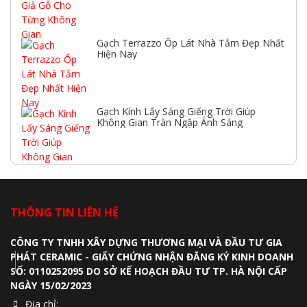
Gạch Terrazzo Ốp Lát Nhà Tắm Đẹp Nhất
Hiện Nay
Gạch Kính Lấy Sáng Giếng Trời Giúp
Không Gian Tràn Ngập Ánh Sáng
THÔNG TIN LIÊN HỆ
CÔNG TY TNHH XÂY DỰNG THƯƠNG MẠI VÀ ĐẦU TƯ GIA
PHÁT CERAMIC - GIẤY CHỨNG NHẬN ĐĂNG KÝ KINH DOANH
SỐ: 0110252095 DO SỞ KẾ HOẠCH ĐẦU TƯ TP. HÀ NỘI CẤP
NGÀY 15/02/2023
Địa chỉ: