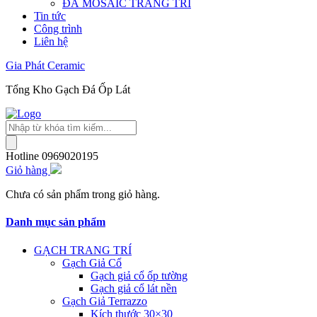
ĐÁ MOSAIC TRANG TRÍ
Tin tức
Công trình
Liên hệ
Gia Phát Ceramic
Tổng Kho Gạch Đá Ốp Lát
Tìm
kiếm
sản
Hotline
0969020195
phẩm
Giỏ hàng
Chưa có sản phẩm trong giỏ hàng.
Danh mục sản phẩm
GẠCH TRANG TRÍ
Gạch Giả Cổ
Gạch giả cổ ốp tường
Gạch giả cổ lát nền
Gạch Giả Terrazzo
Kích thước 30×30