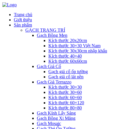
Trang chủ
Giới thiệu
Sản phẩm
GẠCH TRANG TRÍ
Gạch Bông Men
Kích thước 20x20cm
Kích thước 30×30 Việt Nam
Kích thước 30x30cm nhập khẩu
Kích thước 40×40
Kích thước 60x60cm
Gạch Giả Cổ
Gạch giả cổ ốp tường
Gạch giả cổ lát nền
Gạch Giả Terrazzo
Kích thước 30×30
Kích thước 30×60
Kích thước 60×60
Kích thước 60×120
Kích thước 80×80
Gạch Kính Lấy Sáng
Gạch Bông Xi Măng
Gạch Mosaic
Gạch Thẻ Ốp Tường