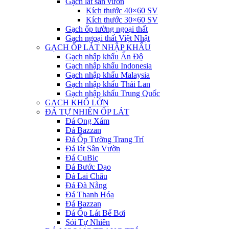
Gạch lát sân vườn
Kích thước 40×60 SV
Kích thước 30×60 SV
Gạch ốp tường ngoại thất
Gạch ngoại thất Việt Nhật
GẠCH ỐP LÁT NHẬP KHẨU
Gạch nhập khẩu Ấn Độ
Gạch nhập khẩu Indonesia
Gạch nhập khẩu Malaysia
Gạch nhập khẩu Thái Lan
Gạch nhập khẩu Trung Quốc
GẠCH KHỔ LỚN
ĐÁ TỰ NHIÊN ỐP LÁT
Đá Ong Xám
Đá Bazzan
Đá Ốp Tường Trang Trí
Đá lát Sân Vườn
Đá CuBic
Đá Bước Dạo
Đá Lai Châu
Đá Đà Nẵng
Đá Thanh Hóa
Đá Bazzan
Đá Ốp Lát Bể Bơi
Sỏi Tự Nhiên