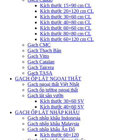
Kích thước 15×90 cm CL
Kích thước 20×120 cm CL
Kích thước 30×60 cm CL
Kích thước 40×80 cm CL
Kích thước 60×60 cm CL
Kích thước 80×80 cm CL
Kích thước 60×120 cm CL
Gạch CMC
Gạch Thạch Bàn
Gạch Vitto
Gạch Catalan
Gạch Taicera
Gạch TASA
GẠCH ỐP LÁT NGOẠI THẤT
Gạch ngoại thất Việt Nhật
Gạch ốp tường ngoại thất
Gạch lát sân vườn
Kích thước 30×60 SV
Kích thước 40×60 SV
GẠCH ỐP LÁT NHẬP KHẨU
Gạch nhập khẩu Indonesia
Gạch nhập khẩu Malaysia
Gạch nhập khẩu Ấn Độ
Kích thước 60×120