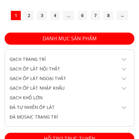
1
2
3
4
…
6
7
8
→
DANH MỤC SẢN PHẨM
GẠCH TRANG TRÍ
GẠCH ỐP LÁT NỘI THẤT
GẠCH ỐP LÁT NGOẠI THẤT
GẠCH ỐP LÁT NHẬP KHẨU
GẠCH KHỔ LỚN
ĐÁ TỰ NHIÊN ỐP LÁT
ĐÁ MOSAIC TRANG TRÍ
HỖ TRỢ TRỰC TUYẾN