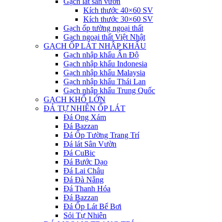
Gạch lát sân vườn
Kích thước 40×60 SV
Kích thước 30×60 SV
Gạch ốp tường ngoại thất
Gạch ngoại thất Việt Nhật
GẠCH ỐP LÁT NHẬP KHẨU
Gạch nhập khẩu Ấn Độ
Gạch nhập khẩu Indonesia
Gạch nhập khẩu Malaysia
Gạch nhập khẩu Thái Lan
Gạch nhập khẩu Trung Quốc
GẠCH KHỔ LỚN
ĐÁ TỰ NHIÊN ỐP LÁT
Đá Ong Xám
Đá Bazzan
Đá Ốp Tường Trang Trí
Đá lát Sân Vườn
Đá CuBic
Đá Bước Dạo
Đá Lai Châu
Đá Đà Nẵng
Đá Thanh Hóa
Đá Bazzan
Đá Ốp Lát Bể Bơi
Sỏi Tự Nhiên