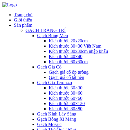
Trang chủ
Giới thiệu
Sản phẩm
GẠCH TRANG TRÍ
Gạch Bông Men
Kích thước 20x20cm
Kích thước 30×30 Việt Nam
Kích thước 30x30cm nhập khẩu
Kích thước 40×40
Kích thước 60x60cm
Gạch Giả Cổ
Gạch giả cổ ốp tường
Gạch giả cổ lát nền
Gạch Giả Terrazzo
Kích thước 30×30
Kích thước 30×60
Kích thước 60×60
Kích thước 60×120
Kích thước 80×80
Gạch Kính Lấy Sáng
Gạch Bông Xi Măng
Gạch Mosaic
Gạch Thẻ Ốp Tường