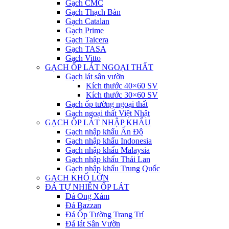
Gạch CMC
Gạch Thạch Bàn
Gạch Catalan
Gạch Prime
Gạch Taicera
Gạch TASA
Gạch Vitto
GẠCH ỐP LÁT NGOẠI THẤT
Gạch lát sân vườn
Kích thước 40×60 SV
Kích thước 30×60 SV
Gạch ốp tường ngoại thất
Gạch ngoại thất Việt Nhật
GẠCH ỐP LÁT NHẬP KHẨU
Gạch nhập khẩu Ấn Độ
Gạch nhập khẩu Indonesia
Gạch nhập khẩu Malaysia
Gạch nhập khẩu Thái Lan
Gạch nhập khẩu Trung Quốc
GẠCH KHỔ LỚN
ĐÁ TỰ NHIÊN ỐP LÁT
Đá Ong Xám
Đá Bazzan
Đá Ốp Tường Trang Trí
Đá lát Sân Vườn