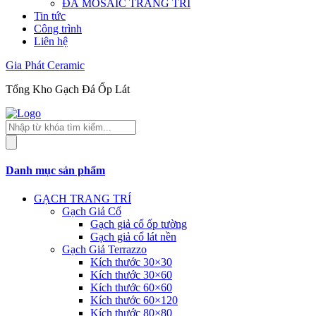
ĐÁ MOSAIC TRANG TRÍ
Tin tức
Công trình
Liên hệ
Gia Phát Ceramic
Tổng Kho Gạch Đá Ốp Lát
Tìm
kiếm
sản
phẩm
Danh mục sản phẩm
GẠCH TRANG TRÍ
Gạch Giả Cổ
Gạch giả cổ ốp tường
Gạch giả cổ lát nền
Gạch Giả Terrazzo
Kích thước 30×30
Kích thước 30×60
Kích thước 60×60
Kích thước 60×120
Kích thước 80×80