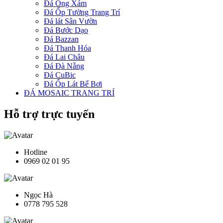
Đá Ong Xám
Đá Ốp Tường Trang Trí
Đá lát Sân Vườn
Đá Bước Dạo
Đá Bazzan
Đá Thanh Hóa
Đá Lai Châu
Đá Đà Nẵng
Đá CuBic
Đá Ốp Lát Bể Bơi
ĐÁ MOSAIC TRANG TRÍ
Hỗ trợ trực tuyến
Hotline
0969 02 01 95
Ngọc Hà
0778 795 528