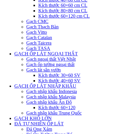
Kích thước 60×60 cm CL
Kích thước 80×80 cm CL
Kích thước 60×120 cm CL
Gạch CMC
Gạch Thạch Bàn
Gạch Vitto
Gạch Catalan
Gạch Taicera
Gạch TASA
GẠCH ỐP LÁT NGOẠI THẤT
Gạch ngoại thất Việt Nhật
Gạch ốp tường ngoại thất
Gạch lát sân vườn
Kích thước 30×60 SV
Kích thước 40×60 SV
GẠCH ỐP LÁT NHẬP KHẨU
Gạch nhập khẩu Indonesia
Gạch nhập khẩu Malaysia
Gạch nhập khẩu Ấn Độ
Kích thước 60×120
Gạch nhập khẩu Trung Quốc
GẠCH KHỔ LỚN
ĐÁ TỰ NHIÊN ỐP LÁT
Đá Ong Xám