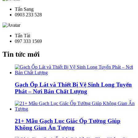
Tấn Sang
0903 233 528
Tấn Tài
097 333 1569
Tin tức mới
Gạch Ốp Lát và Thiết Bị Vệ Sinh Long Tuyến
Phát – Nơi Bán Chất Lượng
21+ Mẫu Gạch Lục Giác Ốp Tường Giúp
Không Gian Ấn Tượng