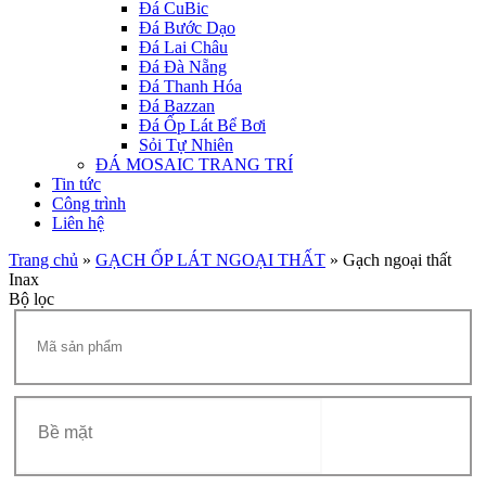
Đá CuBic
Đá Bước Dạo
Đá Lai Châu
Đá Đà Nẵng
Đá Thanh Hóa
Đá Bazzan
Đá Ốp Lát Bể Bơi
Sỏi Tự Nhiên
ĐÁ MOSAIC TRANG TRÍ
Tin tức
Công trình
Liên hệ
Trang chủ
»
GẠCH ỐP LÁT NGOẠI THẤT
»
Gạch ngoại thất
Inax
Bộ lọc