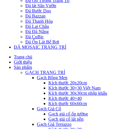
Đá Ốp Tường Trang Trí
Đá lát Sân Vườn
Đá Bước Dạo
Đá Bazzan
Đá Thanh Hóa
Đá Lai Châu
Đá Đà Nẵng
Đá CuBic
Đá Ốp Lát Bể Bơi
ĐÁ MOSAIC TRANG TRÍ
Trang chủ
Giới thiệu
Sản phẩm
GẠCH TRANG TRÍ
Gạch Bông Men
Kích thước 20x20cm
Kích thước 30×30 Việt Nam
Kích thước 30x30cm nhập khẩu
Kích thước 40×40
Kích thước 60x60cm
Gạch Giả Cổ
Gạch giả cổ ốp tường
Gạch giả cổ lát nền
Gạch Giả Terrazzo