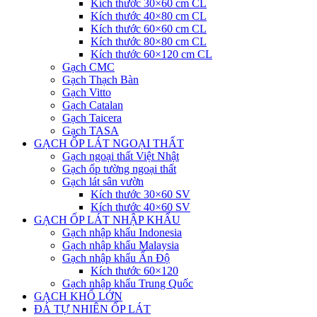
Kích thước 30×60 cm CL
Kích thước 40×80 cm CL
Kích thước 60×60 cm CL
Kích thước 80×80 cm CL
Kích thước 60×120 cm CL
Gạch CMC
Gạch Thạch Bàn
Gạch Vitto
Gạch Catalan
Gạch Taicera
Gạch TASA
GẠCH ỐP LÁT NGOẠI THẤT
Gạch ngoại thất Việt Nhật
Gạch ốp tường ngoại thất
Gạch lát sân vườn
Kích thước 30×60 SV
Kích thước 40×60 SV
GẠCH ỐP LÁT NHẬP KHẨU
Gạch nhập khẩu Indonesia
Gạch nhập khẩu Malaysia
Gạch nhập khẩu Ấn Độ
Kích thước 60×120
Gạch nhập khẩu Trung Quốc
GẠCH KHỔ LỚN
ĐÁ TỰ NHIÊN ỐP LÁT