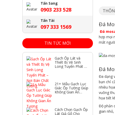
Tấn Sang
0903 233 528
THÔN
Tấn Tài
Đá Mos
097 333 1569
Đá mosa
hợp mọi n
mắt người
TIN TỨC MỚI
Gạch Ốp Lát và
Thiết Bị Vệ Sinh
Long Tuyến Phát –
Đá Mos
Nơi Bán Chất
Lượng
Đa dạng v
bạn chỉ c
21+ Mẫu Gạch Lục
nhiều họa
Giác Ốp Tường Giúp
Không Gian Ấn
vuông thư
Tượng
họa tiết 
Độ phản q
Cách Chọn Gạch Ốp
gian nhỏ,
Lát Giả Gỗ Cho