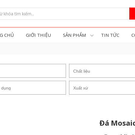
G CHỦ
GIỚI THIỆU
SẢN PHẨM
TIN TỨC
C
Đá Mosaic