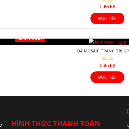
Liên hệ
ĐỌC TIẾP
XEM NHANH
ĐÁ MOSAIC TRANG TRÍ GP
Liên hệ
ĐỌC TIẾP
HÌNH THỨC THANH TOÁN
Ư