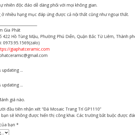
ự nhiên độc đáo dễ dàng phối với mọi không gian.
ở nhiều hạng mục đáp ứng được cả nội thất cũng như ngoại thất.
_____________________
 Gia Phát
 Số 422 Hồ Tùng Mậu, Phường Phú Diễn, Quận Bắc Từ Liêm, Thành ph
i: 0973.95.1569(zalo)
ttps://giaphatceramic.com
iaphatceramic@gmail.com
 updating ...
 updating ...
ánh giá nào.
ười đầu tiên nhận xét “Đá Mosaic Trang Trí GP1110”
 bạn sẽ không được hiển thị công khai.
Các trường bắt buộc được đ
 của bạn
*