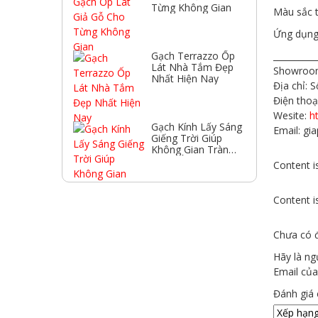
Từng Không Gian
Màu sắc t
Ứng dụng 
__________
Gạch Terrazzo Ốp
Lát Nhà Tắm Đẹp
Showroom
Nhất Hiện Nay
Địa chỉ:
Điện thoạ
Wesite:
h
Gạch Kính Lấy Sáng
Email: g
Giếng Trời Giúp
Không Gian Tràn
Ngập Ánh Sáng
Content is
Content is
Chưa có đ
Hãy là ng
Email của
Đánh giá