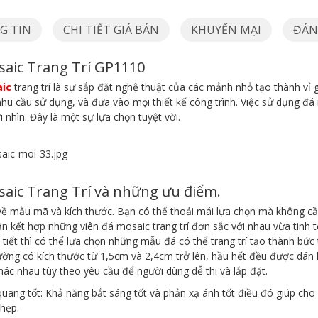
G TIN
CHI TIẾT GIÁ BÁN
KHUYẾN MẠI
ĐÁNH
aic Trang Trí GP1110
ic
trang trí là sự sắp đặt nghệ thuật của các mảnh nhỏ tạo thành vỉ 
hu cầu sử dụng, và đưa vào mọi thiết kế công trình. Việc sử dụng đá
 nhìn. Đây là một sự lựa chọn tuyệt vời.
aic Trang Trí và những ưu điểm.
ề mẫu mã và kích thước. Bạn có thể thoải mái lựa chọn mà không cần 
ần kết hợp những viên đá mosaic trang trí đơn sắc với nhau vừa tinh 
 tiết thì có thể lựa chọn những mẫu đá có thể trang trí tạo thành bứ
ờng có kích thước từ 1,5cm và 2,4cm trở lên, hầu hết đều được dán l
khác nhau tùy theo yêu cầu để người dùng dễ thi và lắp đặt.
uang tốt: Khả năng bắt sáng tốt và phản xạ ánh tốt điều đó giúp ch
 hẹp.