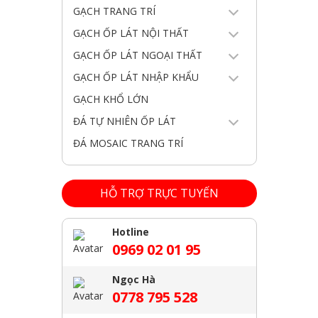
GẠCH TRANG TRÍ
GẠCH ỐP LÁT NỘI THẤT
GẠCH ỐP LÁT NGOẠI THẤT
GẠCH ỐP LÁT NHẬP KHẨU
GẠCH KHỔ LỚN
ĐÁ TỰ NHIÊN ỐP LÁT
ĐÁ MOSAIC TRANG TRÍ
HỖ TRỢ TRỰC TUYẾN
Hotline
0969 02 01 95
Ngọc Hà
0778 795 528