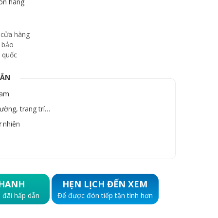
òn hàng
 cửa hàng
 bảo
 quốc
GẮN
Nam
ường, trang trí…
ự nhiên
HANH
HẸN LỊCH ĐẾN XEM
 đãi hấp dẫn
Để được đón tiếp tận tình hơn