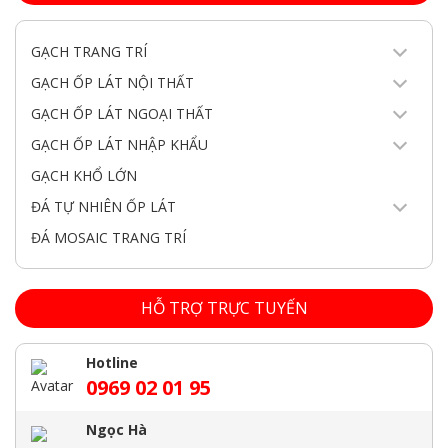
GẠCH TRANG TRÍ
GẠCH ỐP LÁT NỘI THẤT
GẠCH ỐP LÁT NGOẠI THẤT
GẠCH ỐP LÁT NHẬP KHẨU
GẠCH KHỔ LỚN
ĐÁ TỰ NHIÊN ỐP LÁT
ĐÁ MOSAIC TRANG TRÍ
HỖ TRỢ TRỰC TUYẾN
Hotline
0969 02 01 95
Ngọc Hà