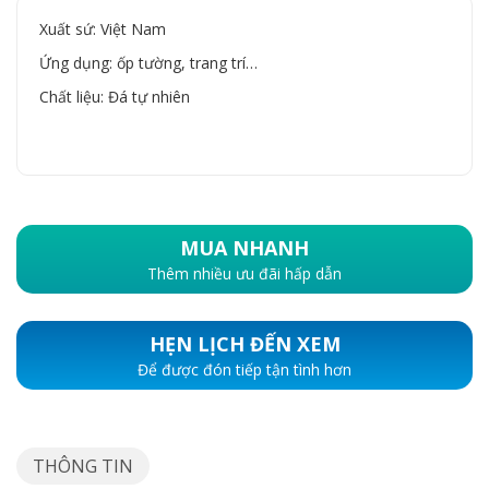
Xuất sứ: Việt Nam
Ứng dụng: ốp tường, trang trí…
Chất liệu: Đá tự nhiên
MUA NHANH
Thêm nhiều ưu đãi hấp dẫn
HẸN LỊCH ĐẾN XEM
Để được đón tiếp tận tình hơn
THÔNG TIN