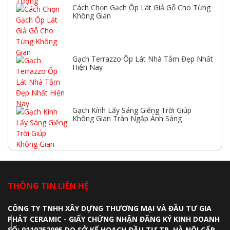
Cách Chọn Gạch Ốp Lát Giả Gỗ Cho Từng
Không Gian
Gạch Terrazzo Ốp Lát Nhà Tắm Đẹp Nhất
Hiện Nay
Gạch Kính Lấy Sáng Giếng Trời Giúp
Không Gian Tràn Ngập Ánh Sáng
THÔNG TIN LIÊN HỆ
CÔNG TY TNHH XÂY DỰNG THƯƠNG MẠI VÀ ĐẦU TƯ GIA
PHÁT CERAMIC - GIẤY CHỨNG NHẬN ĐĂNG KÝ KINH DOANH
SỐ: 0110252095 DO SỞ KẾ HOẠCH ĐẦU TƯ TP. HÀ NỘI CẤP