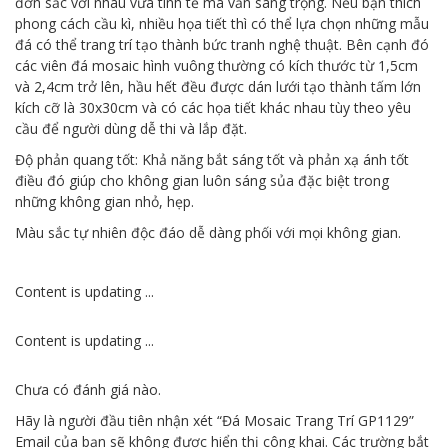
đơn sắc với nhau vừa tinh tế mà vẫn sang trọng. Nếu bạn thích
phong cách cầu kì, nhiều họa tiết thì có thể lựa chọn những mẫu
đá có thể trang trí tạo thành bức tranh nghệ thuật. Bên cạnh đó
các viên đá mosaic hình vuông thường có kích thước từ 1,5cm
và 2,4cm trở lên, hầu hết đều được dán lưới tạo thành tấm lớn
kích cỡ là 30x30cm và có các họa tiết khác nhau tùy theo yêu
cầu để người dùng dễ thi và lắp đặt.
Độ phản quang tốt: Khả năng bắt sáng tốt và phản xạ ánh tốt
điều đó giúp cho không gian luôn sáng sủa đặc biệt trong
những không gian nhỏ, hẹp.
Màu sắc tự nhiên độc đáo dễ dàng phối với mọi không gian.
Content is updating ...
Content is updating ...
Chưa có đánh giá nào.
Hãy là người đầu tiên nhận xét “Đá Mosaic Trang Trí GP1129”
Email của bạn sẽ không được hiển thị công khai.
Các trường bắt