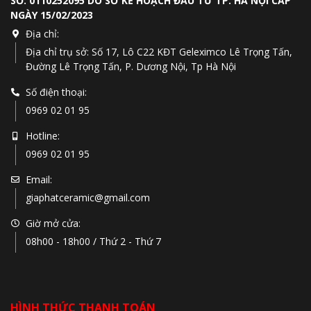
SỐ: 0110252095 DO SỞ KẾ HOẠCH ĐẦU TƯ TP. HÀ NỘI CẤP
NGÀY 15/02/2023
Địa chỉ:
Địa chỉ trụ sở: Số 17, Lô C22 KĐT Geleximco Lê Trọng Tấn,
Đường Lê Trọng Tấn, P. Dương Nội, Tp Hà Nội
Số điện thoại:
0969 02 01 95
Hotline:
0969 02 01 95
Email:
giaphatceramic@gmail.com
Giờ mở cửa:
08h00 - 18h00 / Thứ 2 - Thứ 7
HÌNH THỨC THANH TOÁN