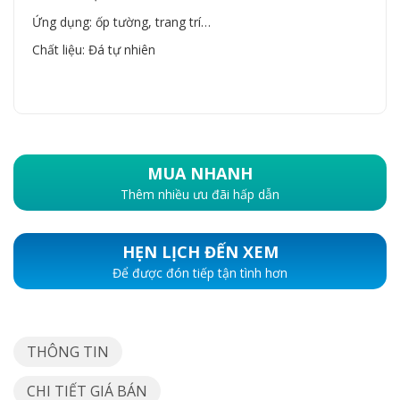
Ứng dụng: ốp tường, trang trí…
Chất liệu: Đá tự nhiên
MUA NHANH
Thêm nhiều ưu đãi hấp dẫn
HẸN LỊCH ĐẾN XEM
Để được đón tiếp tận tình hơn
THÔNG TIN
CHI TIẾT GIÁ BÁN