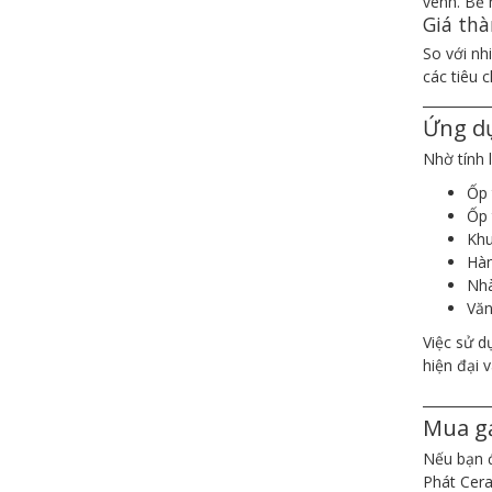
vênh. Bề 
Giá thà
So với nh
các tiêu 
__________
Ứng d
Nhờ tính 
Ốp 
Ốp 
Khu
Hàn
Nhà
Văn
Việc sử d
hiện đại 
__________
Mua g
Nếu bạn đ
Phát Cera