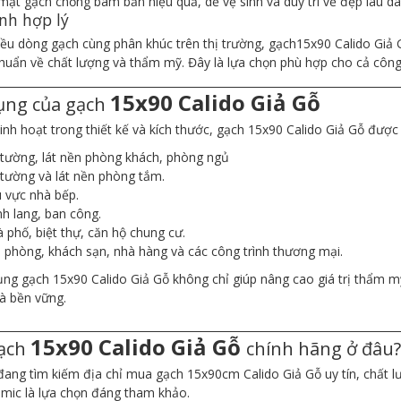
mặt gạch chống bám bẩn hiệu quả, dễ vệ sinh và duy trì vẻ đẹp lâu dài
nh hợp lý
iều dòng gạch cùng phân khúc trên thị trường, gạch15x90 Calido Gi
chuẩn về chất lượng và thẩm mỹ. Đây là lựa chọn phù hợp cho cả công
___________________________________________________________________________
15x90 Calido Giả Gỗ
ụng của gạch
linh hoạt trong thiết kế và kích thước, gạch 15x90 Calido Giả Gỗ được
tường, lát nền phòng khách, phòng ngủ
tường và lát nền phòng tắm.
 vực nhà bếp.
h lang, ban công.
 phố, biệt thự, căn hộ chung cư.
 phòng, khách sạn, nhà hàng và các công trình thương mại.
ụng gạch 15x90 Calido Giả Gỗ không chỉ giúp nâng cao giá trị thẩm 
và bền vững.
___________________________________________________________________________
15x90 Calido Giả Gỗ
ạch
chính hãng ở đâu
ang tìm kiếm địa chỉ mua gạch 15x90cm Calido Giả Gỗ uy tín, chất l
mic là lựa chọn đáng tham khảo.