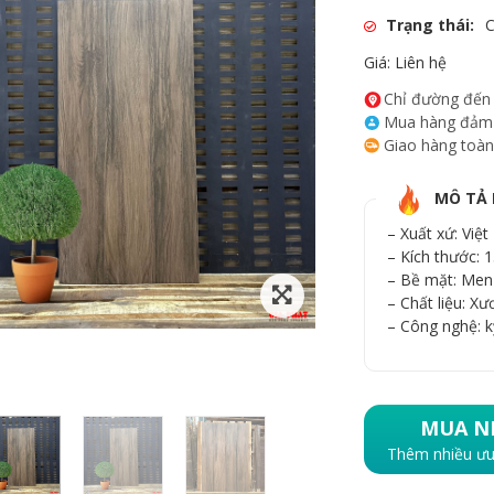
Trạng thái:
C
Giá: Liên hệ
Chỉ đường đến
Mua hàng đảm
Giao hàng toàn
MÔ TẢ
– Xuất xứ: Việ
– Kích thước: 
– Bề mặt: Men
– Chất liệu: Xư
– Công nghệ: k
MUA N
Thêm nhiều ưu