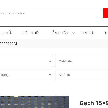
G CHỦ
GIỚI THIỆU
SẢN PHẨM
TIN TỨC
C
P1595500GM
Gạch 15×