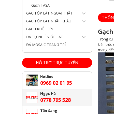
Gạch TASA
GẠCH ỐP LÁT NGOẠI THẤT
THÔN
GẠCH ỐP LÁT NHẬP KHẨU
GẠCH KHỔ LỚN
Gạch
ĐÁ TỰ NHIÊN ỐP LÁT
Trong xu 
kiến trúc
ĐÁ MOSAIC TRANG TRÍ
mang đến 
HỖ TRỢ TRỰC TUYẾN
Hotline
0969 02 01 95
Ngọc Hà
0778 795 528
Tấn Sang