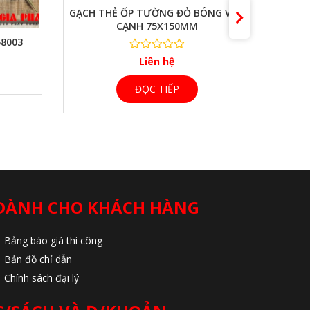
GẠCH THẺ ỐP TƯỜNG ĐỎ BÓNG VÁT
GẠCH 
CẠNH 75X150MM
B
58003
Liên hệ
ĐỌC TIẾP
DÀNH CHO KHÁCH HÀNG
Bảng báo giá thi công
Bản đồ chỉ dẫn
Chính sách đại lý