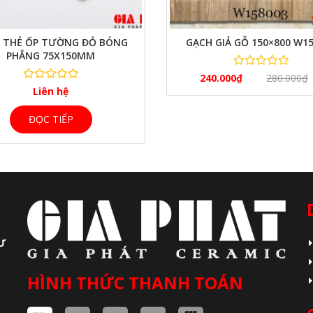
XEM NHANH
 THẺ ỐP TƯỜNG ĐỎ BÓNG
GẠCH GIẢ GỖ 150×800 W1
PHẲNG 75X150MM
240.000
₫
280.000
₫
Liên hệ
ĐỌC TIẾP
Ư
HÌNH THỨC THANH TOÁN