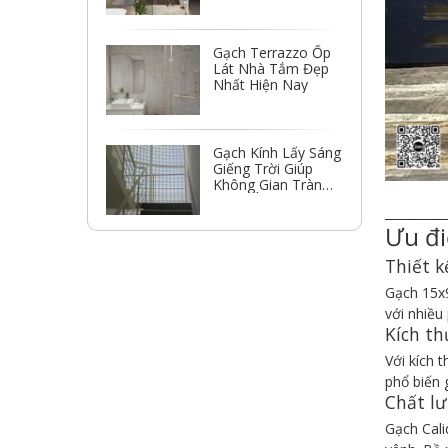
Gạch Terrazzo Ốp
Lát Nhà Tắm Đẹp
Nhất Hiện Nay
Gạch Kính Lấy Sáng
Giếng Trời Giúp
Không Gian Tràn
Ngập Ánh Sáng
__________
Ưu đi
Thiết 
Gạch 15x9
với nhiều
Kích th
Với kích 
phổ biến 
Chất lư
Gạch Cali