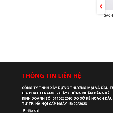
XEM NHANH
A TRỜI
GẠCH THẺ ỐP TƯỜNG XÁM BÓNG
PHẲNG 75X150MM
GẠCH
Liên hệ
ĐỌC TIẾP
THÔNG TIN LIÊN HỆ
CÔNG TY TNHH XÂY DỰNG THƯƠNG MẠI VÀ ĐẦU T
GIA PHÁT CERAMIC - GIẤY CHỨNG NHẬN ĐĂNG KÝ
KINH DOANH SỐ: 0110252095 DO SỞ KẾ HOẠCH ĐẦU
TƯ TP. HÀ NỘI CẤP NGÀY 15/02/2023
Địa chỉ: