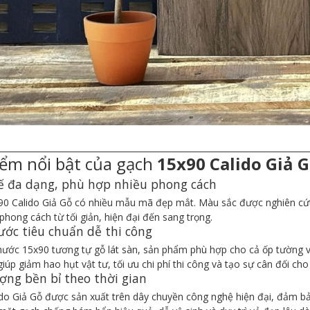
___________________________________________________________________________
ểm nổi bật của gạch
15x90 Calido Giả 
kế đa dạng, phù hợp nhiều phong cách
0 Calido Giả Gỗ có nhiều mẫu mã đẹp mắt. Màu sắc được nghiên cứu
 phong cách từ tối giản, hiện đại đến sang trọng.
ước tiêu chuẩn dễ thi công
thước 15x90 tương tự gỗ lát sàn, sản phẩm phù hợp cho cả ốp tường và
giúp giảm hao hụt vật tư, tối ưu chi phí thi công và tạo sự cân đối cho
ợng bền bỉ theo thời gian
do Giả Gỗ được sản xuất trên dây chuyền công nghệ hiện đại, đảm bả