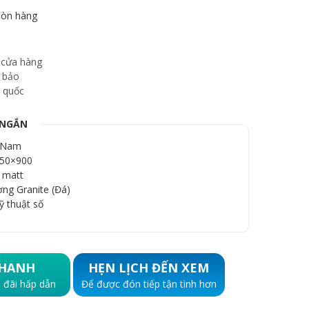
òn hàng
 cửa hàng
 bảo
 quốc
 NGẮN
t Nam
150×900
 matt
ơng Granite (Đá)
ỹ thuật số
HANH
HẸN LỊCH ĐẾN XEM
 đãi hấp dẫn
Để được đón tiếp tận tình hơn