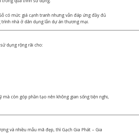
 trong quá trình sử dụng.
ả Gỗ có mức giá cạnh tranh nhưng vẫn đáp ứng đầy đủ
 trình nhà ở dân dụng lẫn dự án thương mại.
__________________________________________________________________________
 sử dụng rộng rãi cho:
mỹ mà còn góp phần tạo nên không gian sống tiện nghi,
__________________________________________________________________________
?
ượng và nhiều mẫu mã đẹp, thì Gạch Gia Phát – Gia