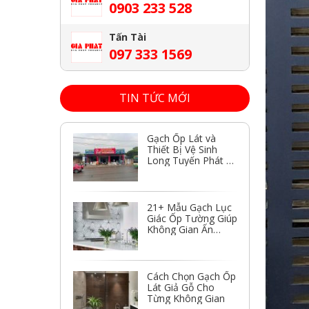
0903 233 528
Tấn Tài
097 333 1569
TIN TỨC MỚI
Gạch Ốp Lát và
Thiết Bị Vệ Sinh
Long Tuyến Phát –
Nơi Bán Chất
Lượng
21+ Mẫu Gạch Lục
Giác Ốp Tường Giúp
Không Gian Ấn
Tượng
Cách Chọn Gạch Ốp
Lát Giả Gỗ Cho
Từng Không Gian