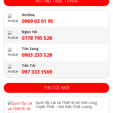
HỖ TRỢ TRỰC TUYẾN
Hotline
0969 02 01 95
Ngọc Hà
0778 795 528
Tấn Sang
0903 233 528
Tấn Tài
097 333 1569
TIN TỨC MỚI
Gạch Ốp Lát và Thiết Bị Vệ Sinh Long
Tuyến Phát – Nơi Bán Chất Lượng