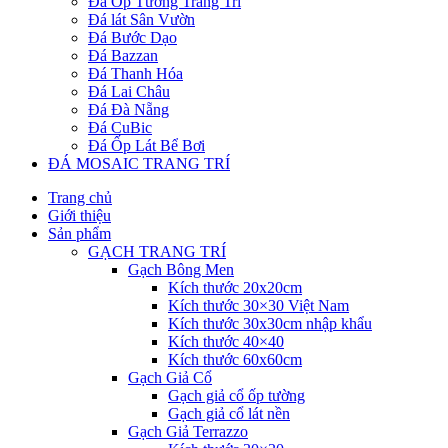
Đá Ốp Tường Trang Trí
Đá lát Sân Vườn
Đá Bước Dạo
Đá Bazzan
Đá Thanh Hóa
Đá Lai Châu
Đá Đà Nẵng
Đá CuBic
Đá Ốp Lát Bể Bơi
ĐÁ MOSAIC TRANG TRÍ
Trang chủ
Giới thiệu
Sản phẩm
GẠCH TRANG TRÍ
Gạch Bông Men
Kích thước 20x20cm
Kích thước 30×30 Việt Nam
Kích thước 30x30cm nhập khẩu
Kích thước 40×40
Kích thước 60x60cm
Gạch Giả Cổ
Gạch giả cổ ốp tường
Gạch giả cổ lát nền
Gạch Giả Terrazzo