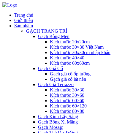
Trang chủ
Giới thiệu
Sản phẩm
GẠCH TRANG TRÍ
Gạch Bông Men
Kích thước 20x20cm
Kích thước 30×30 Việt Nam
Kích thước 30x30cm nhập khẩu
Kích thước 40×40
Kích thước 60x60cm
Gạch Giả Cổ
Gạch giả cổ ốp tường
Gạch giả cổ lát nền
Gạch Giả Terrazzo
Kích thước 30×30
Kích thước 30×60
Kích thước 60×60
Kích thước 60×120
Kích thước 80×80
Gạch Kính Lấy Sáng
Gạch Bông Xi Măng
Gạch Mosaic
Gạch Thẻ Ốp Tường