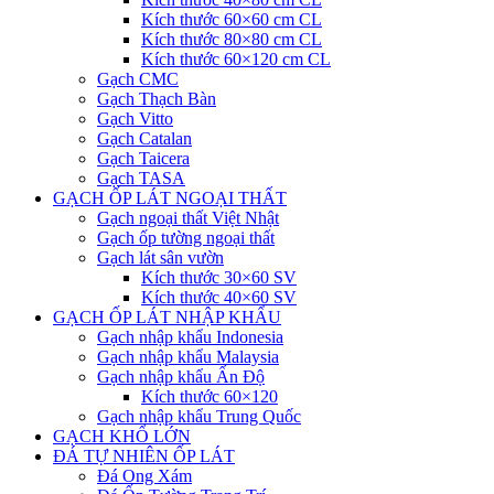
Kích thước 60×60 cm CL
Kích thước 80×80 cm CL
Kích thước 60×120 cm CL
Gạch CMC
Gạch Thạch Bàn
Gạch Vitto
Gạch Catalan
Gạch Taicera
Gạch TASA
GẠCH ỐP LÁT NGOẠI THẤT
Gạch ngoại thất Việt Nhật
Gạch ốp tường ngoại thất
Gạch lát sân vườn
Kích thước 30×60 SV
Kích thước 40×60 SV
GẠCH ỐP LÁT NHẬP KHẨU
Gạch nhập khẩu Indonesia
Gạch nhập khẩu Malaysia
Gạch nhập khẩu Ấn Độ
Kích thước 60×120
Gạch nhập khẩu Trung Quốc
GẠCH KHỔ LỚN
ĐÁ TỰ NHIÊN ỐP LÁT
Đá Ong Xám