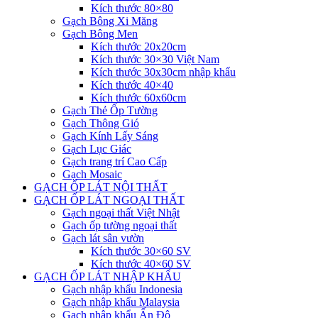
Kích thước 80×80
Gạch Bông Xi Măng
Gạch Bông Men
Kích thước 20x20cm
Kích thước 30×30 Việt Nam
Kích thước 30x30cm nhập khẩu
Kích thước 40×40
Kích thước 60x60cm
Gạch Thẻ Ốp Tường
Gạch Thông Gió
Gạch Kính Lấy Sáng
Gạch Lục Giác
Gạch trang trí Cao Cấp
Gạch Mosaic
GẠCH ỐP LÁT NỘI THẤT
GẠCH ỐP LÁT NGOẠI THẤT
Gạch ngoại thất Việt Nhật
Gạch ốp tường ngoại thất
Gạch lát sân vườn
Kích thước 30×60 SV
Kích thước 40×60 SV
GẠCH ỐP LÁT NHẬP KHẨU
Gạch nhập khẩu Indonesia
Gạch nhập khẩu Malaysia
Gạch nhập khẩu Ấn Độ