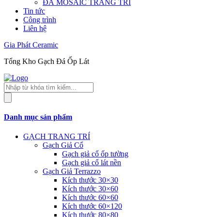
ĐÁ MOSAIC TRANG TRÍ
Tin tức
Công trình
Liên hệ
Gia Phát Ceramic
Tổng Kho Gạch Đá Ốp Lát
Tìm
kiếm
sản
phẩm
Danh mục sản phẩm
GẠCH TRANG TRÍ
Gạch Giả Cổ
Gạch giả cổ ốp tường
Gạch giả cổ lát nền
Gạch Giả Terrazzo
Kích thước 30×30
Kích thước 30×60
Kích thước 60×60
Kích thước 60×120
Kích thước 80×80