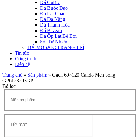
Đá CuBic
Đá Bước Dạo
Đá Lai Châu
Đá Đà Nẵng
Đá Thanh Hóa
Đá Bazzan
Đá Ốp Lát Bể Bơi
Sỏi Tự Nhiên
ĐÁ MOSAIC TRANG TRÍ
Tin tức
Công trình
Liên hệ
Trang chủ
»
Sản phẩm
»
Gạch 60×120 Calido Men bóng
GP6123203GP
Bộ lọc