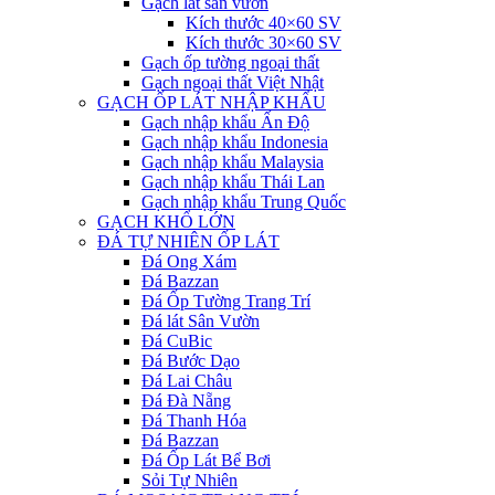
Gạch lát sân vườn
Kích thước 40×60 SV
Kích thước 30×60 SV
Gạch ốp tường ngoại thất
Gạch ngoại thất Việt Nhật
GẠCH ỐP LÁT NHẬP KHẨU
Gạch nhập khẩu Ấn Độ
Gạch nhập khẩu Indonesia
Gạch nhập khẩu Malaysia
Gạch nhập khẩu Thái Lan
Gạch nhập khẩu Trung Quốc
GẠCH KHỔ LỚN
ĐÁ TỰ NHIÊN ỐP LÁT
Đá Ong Xám
Đá Bazzan
Đá Ốp Tường Trang Trí
Đá lát Sân Vườn
Đá CuBic
Đá Bước Dạo
Đá Lai Châu
Đá Đà Nẵng
Đá Thanh Hóa
Đá Bazzan
Đá Ốp Lát Bể Bơi
Sỏi Tự Nhiên