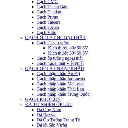
Gạch CMC
Gạch Thạch Bàn
Gạch Catalan
Gạch Prime
Gạch Taicera
Gạch TASA
Gạch Vitto
GẠCH ỐP LÁT NGOẠI THẤT
Gạch lát sân vườn
Kích thước 40×60 SV
Kích thước 30×60 SV
Gạch ốp tường ngoại thất
Gạch ngoại thất Việt Nhật
GẠCH ỐP LÁT NHẬP KHẨU
Gạch nhập khẩu Ấn Độ
Gạch nhập khẩu Indonesia
Gạch nhập khẩu Malaysia
Gạch nhập khẩu Thái Lan
Gạch nhập khẩu Trung Quốc
GẠCH KHỔ LỚN
ĐÁ TỰ NHIÊN ỐP LÁT
Đá Ong Xám
Đá Bazzan
Đá Ốp Tường Trang Trí
Đá lát Sân Vườn