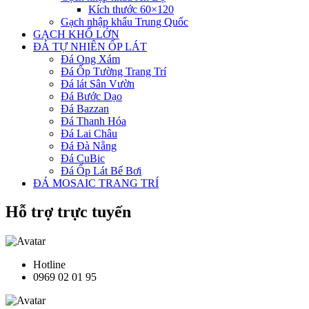
Kích thước 60×120
Gạch nhập khẩu Trung Quốc
GẠCH KHỔ LỚN
ĐÁ TỰ NHIÊN ỐP LÁT
Đá Ong Xám
Đá Ốp Tường Trang Trí
Đá lát Sân Vườn
Đá Bước Dạo
Đá Bazzan
Đá Thanh Hóa
Đá Lai Châu
Đá Đà Nẵng
Đá CuBic
Đá Ốp Lát Bể Bơi
ĐÁ MOSAIC TRANG TRÍ
Hỗ trợ trực tuyến
Hotline
0969 02 01 95