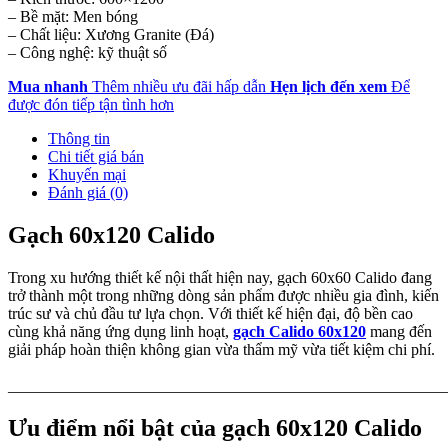
– Bề mặt: Men bóng
– Chất liệu: Xương Granite (Đá)
– Công nghệ: kỹ thuật số
Mua nhanh
Thêm nhiều ưu đãi hấp dẫn
Hẹn lịch đến xem
Để
được đón tiếp tận tình hơn
Thông tin
Chi tiết giá bán
Khuyến mại
Đánh giá (0)
Gạch 60x120 Calido
Trong xu hướng thiết kế nội thất hiện nay, gạch 60x60 Calido đang
trở thành một trong những dòng sản phẩm được nhiều gia đình, kiến
trúc sư và chủ đầu tư lựa chọn. Với thiết kế hiện đại, độ bền cao
cùng khả năng ứng dụng linh hoạt,
gạch Calido 60x120
mang đến
giải pháp hoàn thiện không gian vừa thẩm mỹ vừa tiết kiệm chi phí.
_______________________________________________________
Ưu điểm nổi bật của gạch 60x120 Calido