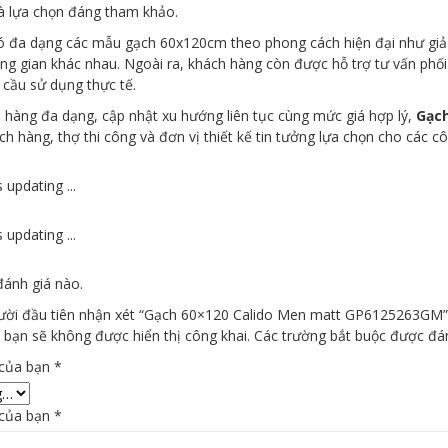
à lựa chọn đáng tham khảo.
ó đa dạng các mẫu gạch 60x120cm theo phong cách hiện đại như giả 
ng gian khác nhau. Ngoài ra, khách hàng còn được hỗ trợ tư vấn phố
 cầu sử dụng thực tế.
 hàng đa dạng, cập nhật xu hướng liên tục cùng mức giá hợp lý,
Gạch
ch hàng, thợ thi công và đơn vị thiết kế tin tưởng lựa chọn cho các c
 updating ...
 updating ...
ánh giá nào.
gười đầu tiên nhận xét “Gạch 60×120 Calido Men matt GP6125263GM
 bạn sẽ không được hiển thị công khai.
Các trường bắt buộc được đ
 của bạn
*
 của bạn
*