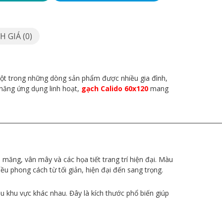
 GIÁ (0)
 một trong những dòng sản phẩm được nhiều gia đình,
ả năng ứng dụng linh hoạt,
gạch Calido 60x120
mang
__________________________________________________________________________
ăng, vân mây và các họa tiết trang trí hiện đại. Màu
ều phong cách từ tối giản, hiện đại đến sang trọng.
 khu vực khác nhau. Đây là kích thước phổ biến giúp