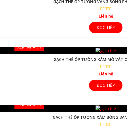
GẠCH THẺ ỐP TƯỜNG VÀNG BÓNG P
Liên hệ
ĐỌC TIẾP
XEM NHANH
GẠCH THẺ ỐP TƯỜNG XÁM MỜ VÁT 
Liên hệ
ĐỌC TIẾP
XEM NHANH
GẠCH THẺ ỐP TƯỜNG XÁM BÓNG BÁN