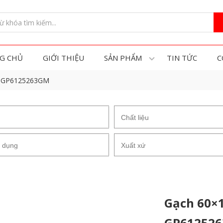
G CHỦ
GIỚI THIỆU
SẢN PHẨM
TIN TỨC
C
t GP6125263GM
Gạch 60×1
GP61252