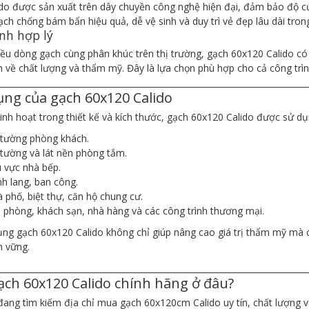
do được sản xuất trên dây chuyền công nghệ hiện đại, đảm bảo độ cứ
ch chống bám bẩn hiệu quả, dễ vệ sinh và duy trì vẻ đẹp lâu dài tron
nh hợp lý
iều dòng gạch cùng phân khúc trên thị trường, gạch 60x120 Calido c
n về chất lượng và thẩm mỹ. Đây là lựa chọn phù hợp cho cả công trì
___________________________________________________________________________
ng của gạch 60x120 Calido
linh hoạt trong thiết kế và kích thước, gạch 60x120 Calido được sử dụ
tường phòng khách.
tường và lát nền phòng tắm.
 vực nhà bếp.
h lang, ban công.
 phố, biệt thự, căn hộ chung cư.
 phòng, khách sạn, nhà hàng và các công trình thương mại.
ụng gạch 60x120 Calido không chỉ giúp nâng cao giá trị thẩm mỹ mà 
n vững.
___________________________________________________________________________
ch 60x120 Calido chính hãng ở đâu?
ang tìm kiếm địa chỉ mua gạch 60x120cm Calido uy tín, chất lượng v