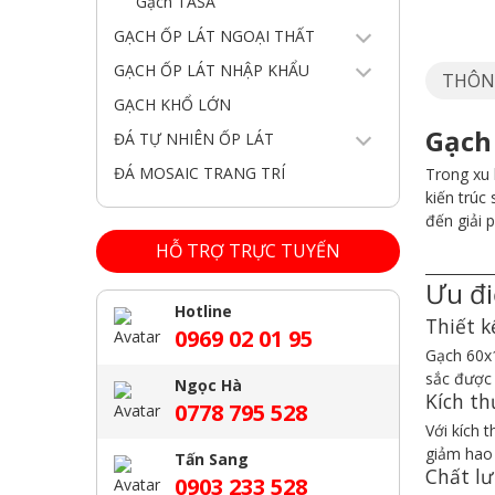
Gạch TASA
GẠCH ỐP LÁT NGOẠI THẤT
GẠCH ỐP LÁT NHẬP KHẨU
THÔN
GẠCH KHỔ LỚN
Gạch
ĐÁ TỰ NHIÊN ỐP LÁT
ĐÁ MOSAIC TRANG TRÍ
Trong xu 
kiến trúc
đến giải 
HỖ TRỢ TRỰC TUYẾN
__________
Ưu đi
Hotline
Thiết 
0969 02 01 95
Gạch 60x1
sắc được 
Ngọc Hà
Kích th
0778 795 528
Với kích 
giảm hao 
Tấn Sang
Chất lư
0903 233 528