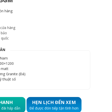
òn hàng
 cửa hàng
 bảo
 quốc
GẮN
t Nam
600×1200
 matt
ơng Granite (Đá)
ỹ thuật số
HANH
HẸN LỊCH ĐẾN XEM
 đãi hấp dẫn
Để được đón tiếp tận tình hơn