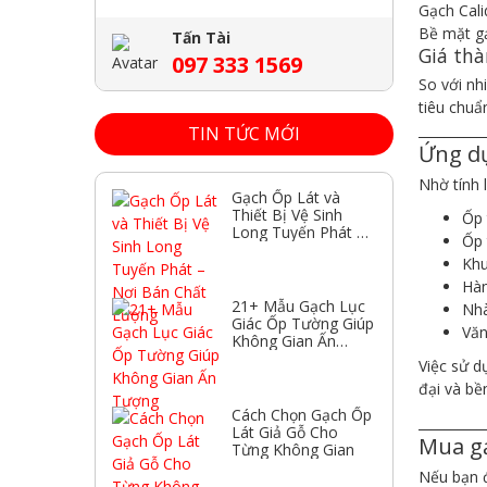
Gạch Cali
Bề mặt gạ
Tấn Tài
Giá thà
097 333 1569
So với nh
tiêu chuẩ
__________
TIN TỨC MỚI
Ứng dụ
Nhờ tính 
Gạch Ốp Lát và
Thiết Bị Vệ Sinh
Ốp 
Long Tuyến Phát –
Ốp 
Nơi Bán Chất
Khu
Lượng
Hàn
21+ Mẫu Gạch Lục
Nhà
Giác Ốp Tường Giúp
Văn
Không Gian Ấn
Tượng
Việc sử d
đại và bề
Cách Chọn Gạch Ốp
__________
Lát Giả Gỗ Cho
Mua gạ
Từng Không Gian
Nếu bạn đ