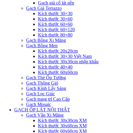
Gạch giả cổ lát nền
Gạch Giả Terrazzo
Kích thước 30×30
Kích thước 30×60
Kích thước 60×60
Kích thước 60×120
Kích thước 80×80
Gạch Bông Xi Măng
Gạch Bông Men
Kích thước 20x20cm
Kích thước 30×30 Việt Nam
Kích thước 30x30cm nhập khẩu
Kích thước 40×40
Kích thước 60x60cm
Gạch Thẻ Ốp Tường
Gạch Thông Gió
Gạch Kính Lấy Sáng
Gạch Lục Giác
Gạch trang trí Cao Cấp
Gạch Mosaic
GẠCH ỐP LÁT NỘI THẤT
Gạch Vân Xi Măng
Kích thước 30x30cm XM
Kích thước 30x60cm XM
Kích thước 60x60cm XM