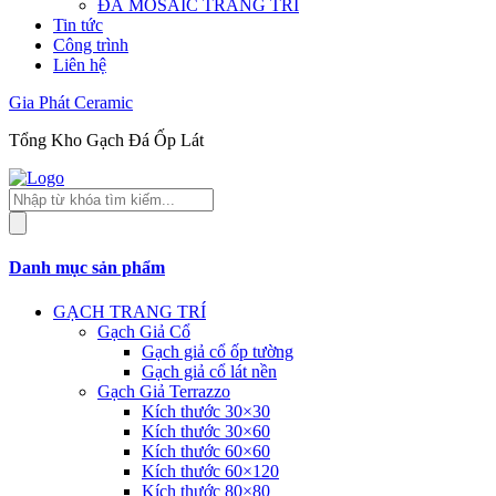
ĐÁ MOSAIC TRANG TRÍ
Tin tức
Công trình
Liên hệ
Gia Phát Ceramic
Tổng Kho Gạch Đá Ốp Lát
Tìm
kiếm
sản
phẩm
Danh mục sản phẩm
GẠCH TRANG TRÍ
Gạch Giả Cổ
Gạch giả cổ ốp tường
Gạch giả cổ lát nền
Gạch Giả Terrazzo
Kích thước 30×30
Kích thước 30×60
Kích thước 60×60
Kích thước 60×120
Kích thước 80×80