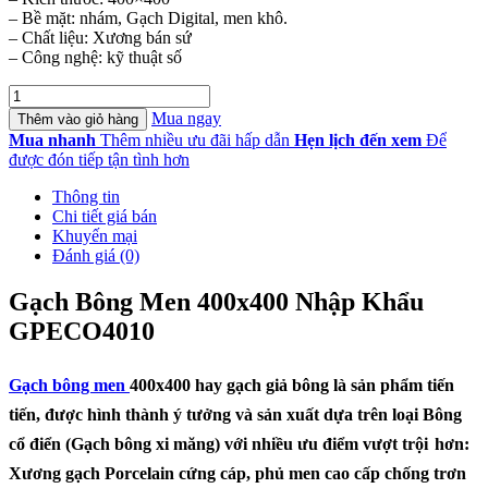
– Bề mặt: nhám, Gạch Digital, men khô.
– Chất liệu: Xương bán sứ
– Công nghệ: kỹ thuật số
Gạch
Bông
Mua ngay
Thêm vào giỏ hàng
Men
Mua nhanh
Thêm nhiều ưu đãi hấp dẫn
Hẹn lịch đến xem
Để
400x400
được đón tiếp tận tình hơn
Nhập
Khẩu
Thông tin
GPECO4010
Chi tiết giá bán
số
Khuyến mại
lượng
Đánh giá (0)
Gạch Bông Men 400x400 Nhập Khẩu
GPECO4010
Gạch bông men
400x400 hay gạch giả bông là sản phẩm tiến
tiến, được hình thành ý tưởng và sản xuất dựa trên loại Bông
cổ điển (Gạch bông xi măng) với nhiều ưu điểm vượt trội
hơn:
Xương gạch Porcelain cứng cáp, phủ men cao cấp chống trơn