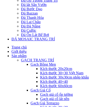
Đá Ốp Tường Trang Trí
Đá lát Sân Vườn
Đá Bước Dạo
Đá Bazzan
Đá Thanh Hóa
Đá Lai Châu
Đá Đà Nẵng
Đá CuBic
Đá Ốp Lát Bể Bơi
ĐÁ MOSAIC TRANG TRÍ
Trang chủ
Giới thiệu
Sản phẩm
GẠCH TRANG TRÍ
Gạch Bông Men
Kích thước 20x20cm
Kích thước 30×30 Việt Nam
Kích thước 30x30cm nhập khẩu
Kích thước 40×40
Kích thước 60x60cm
Gạch Giả Cổ
Gạch giả cổ ốp tường
Gạch giả cổ lát nền
Gạch Giả Terrazzo