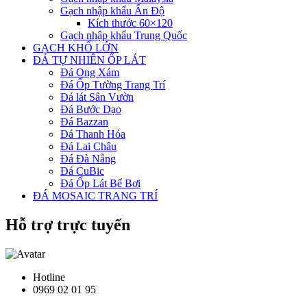
Gạch nhập khẩu Ấn Độ
Kích thước 60×120
Gạch nhập khẩu Trung Quốc
GẠCH KHỔ LỚN
ĐÁ TỰ NHIÊN ỐP LÁT
Đá Ong Xám
Đá Ốp Tường Trang Trí
Đá lát Sân Vườn
Đá Bước Dạo
Đá Bazzan
Đá Thanh Hóa
Đá Lai Châu
Đá Đà Nẵng
Đá CuBic
Đá Ốp Lát Bể Bơi
ĐÁ MOSAIC TRANG TRÍ
Hỗ trợ trực tuyến
Hotline
0969 02 01 95