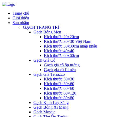
Trang chủ
Giới thiệu
Sản phẩm
GẠCH TRANG TRÍ
Gạch Bông Men
Kích thước 20x20cm
Kích thước 30×30 Việt Nam
Kích thước 30x30cm nhập khẩu
Kích thước 40×40
Kích thước 60x60cm
Gạch Giả Cổ
Gạch giả cổ ốp tường
Gạch giả cổ lát nền
Gạch Giả Terrazzo
Kích thước 30×30
Kích thước 30×60
Kích thước 60×60
Kích thước 60×120
Kích thước 80×80
Gạch Kính Lấy Sáng
Gạch Bông Xi Măng
Gạch Mosaic
Gạch Thẻ Ốp Tường