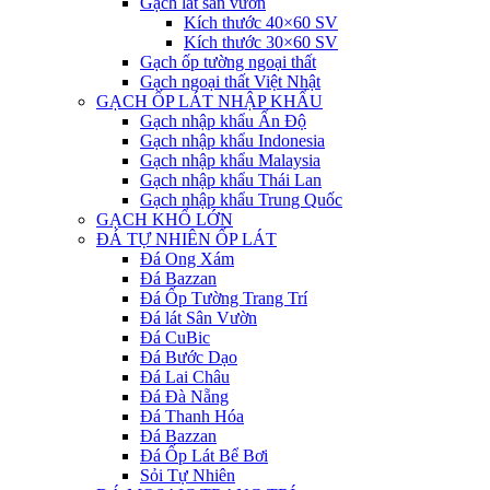
Gạch lát sân vườn
Kích thước 40×60 SV
Kích thước 30×60 SV
Gạch ốp tường ngoại thất
Gạch ngoại thất Việt Nhật
GẠCH ỐP LÁT NHẬP KHẨU
Gạch nhập khẩu Ấn Độ
Gạch nhập khẩu Indonesia
Gạch nhập khẩu Malaysia
Gạch nhập khẩu Thái Lan
Gạch nhập khẩu Trung Quốc
GẠCH KHỔ LỚN
ĐÁ TỰ NHIÊN ỐP LÁT
Đá Ong Xám
Đá Bazzan
Đá Ốp Tường Trang Trí
Đá lát Sân Vườn
Đá CuBic
Đá Bước Dạo
Đá Lai Châu
Đá Đà Nẵng
Đá Thanh Hóa
Đá Bazzan
Đá Ốp Lát Bể Bơi
Sỏi Tự Nhiên