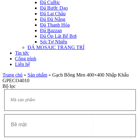
Đá CuBic
Đá Bước Dạo
Đá Lai Châu
Đá Đà Nẵng
Đá Thanh Hóa
Đá Bazzan
Đá Ốp Lát Bể Bơi
Sỏi Tự Nhiên
ĐÁ MOSAIC TRANG TRÍ
Tin tức
Công trình
Liên hệ
Trang chủ
»
Sản phẩm
»
Gạch Bông Men 400×400 Nhập Khẩu
GPECO4010
Bộ lọc