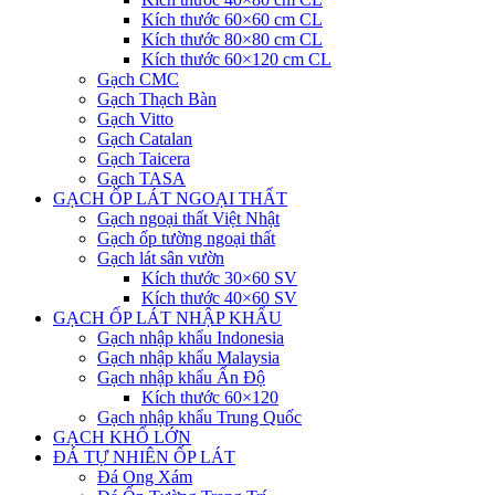
Kích thước 60×60 cm CL
Kích thước 80×80 cm CL
Kích thước 60×120 cm CL
Gạch CMC
Gạch Thạch Bàn
Gạch Vitto
Gạch Catalan
Gạch Taicera
Gạch TASA
GẠCH ỐP LÁT NGOẠI THẤT
Gạch ngoại thất Việt Nhật
Gạch ốp tường ngoại thất
Gạch lát sân vườn
Kích thước 30×60 SV
Kích thước 40×60 SV
GẠCH ỐP LÁT NHẬP KHẨU
Gạch nhập khẩu Indonesia
Gạch nhập khẩu Malaysia
Gạch nhập khẩu Ấn Độ
Kích thước 60×120
Gạch nhập khẩu Trung Quốc
GẠCH KHỔ LỚN
ĐÁ TỰ NHIÊN ỐP LÁT
Đá Ong Xám