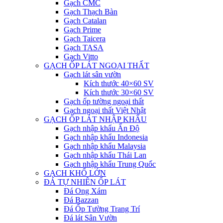
Gạch CMC
Gạch Thạch Bàn
Gạch Catalan
Gạch Prime
Gạch Taicera
Gạch TASA
Gạch Vitto
GẠCH ỐP LÁT NGOẠI THẤT
Gạch lát sân vườn
Kích thước 40×60 SV
Kích thước 30×60 SV
Gạch ốp tường ngoại thất
Gạch ngoại thất Việt Nhật
GẠCH ỐP LÁT NHẬP KHẨU
Gạch nhập khẩu Ấn Độ
Gạch nhập khẩu Indonesia
Gạch nhập khẩu Malaysia
Gạch nhập khẩu Thái Lan
Gạch nhập khẩu Trung Quốc
GẠCH KHỔ LỚN
ĐÁ TỰ NHIÊN ỐP LÁT
Đá Ong Xám
Đá Bazzan
Đá Ốp Tường Trang Trí
Đá lát Sân Vườn