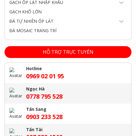
GẠCH ỐP LÁT NHẬP KHẨU
GẠCH KHỔ LỚN
ĐÁ TỰ NHIÊN ỐP LÁT
ĐÁ MOSAIC TRANG TRÍ
HỖ TRỢ TRỰC TUYẾN
Hotline
0969 02 01 95
Ngọc Hà
0778 795 528
Tấn Sang
0903 233 528
Tấn Tài