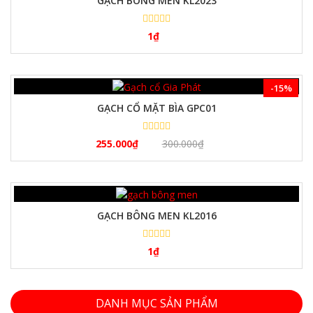
GẠCH BÔNG MEN KL2023
1
₫
-15%
GẠCH CỔ MẶT BÌA GPC01
255.000
₫
300.000
₫
GẠCH BÔNG MEN KL2016
1
₫
DANH MỤC SẢN PHẨM