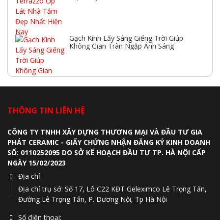
Gạch Kính Lấy Sáng Giếng Trời Giúp
Không Gian Tràn Ngập Ánh Sáng
THÔNG TIN LIÊN HỆ
CÔNG TY TNHH XÂY DỰNG THƯƠNG MẠI VÀ ĐẦU TƯ GIA
PHÁT CERAMIC - GIẤY CHỨNG NHẬN ĐĂNG KÝ KINH DOANH
SỐ: 0110252095 DO SỞ KẾ HOẠCH ĐẦU TƯ TP. HÀ NỘI CẤP
NGÀY 15/02/2023
Địa chỉ:
Địa chỉ trụ sở: Số 17, Lô C22 KĐT Geleximco Lê Trọng Tấn,
Đường Lê Trọng Tấn, P. Dương Nội, Tp Hà Nội
Số điện thoại: