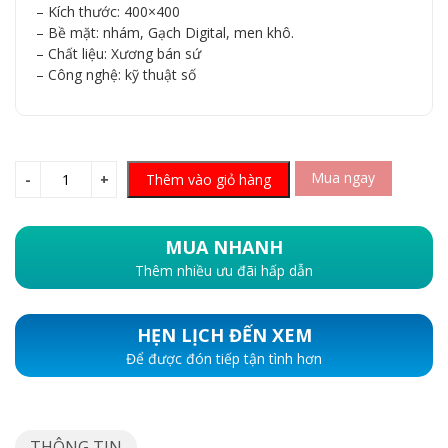
– Kích thước: 400×400
– Bề mặt: nhám, Gạch Digital, men khô.
– Chất liệu: Xương bán sứ
– Công nghệ: kỹ thuật số
Mua ngay
Thêm vào giỏ hàng
MUA NHANH
Thêm nhiều ưu đãi hấp dẫn
HẸN LỊCH ĐẾN XEM
Để được đón tiếp tận tình hơn
THÔNG TIN