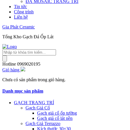
ĐÁ MOSAIC TRANG TRÍ
Tin tức
Công trình
Liên hệ
Gia Phát Ceramic
Tổng Kho Gạch Đá Ốp Lát
Tìm
kiếm
sản
Hotline
0969020195
phẩm
Giỏ hàng
Chưa có sản phẩm trong giỏ hàng.
Danh mục sản phẩm
GẠCH TRANG TRÍ
Gạch Giả Cổ
Gạch giả cổ ốp tường
Gạch giả cổ lát nền
Gạch Giả Terrazzo
Kích thước 30×30