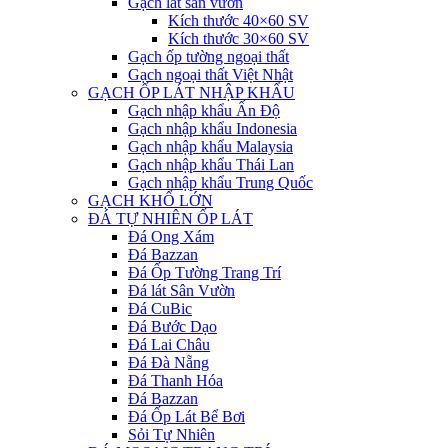
Gạch lát sân vườn
Kích thước 40×60 SV
Kích thước 30×60 SV
Gạch ốp tường ngoại thất
Gạch ngoại thất Việt Nhật
GẠCH ỐP LÁT NHẬP KHẨU
Gạch nhập khẩu Ấn Độ
Gạch nhập khẩu Indonesia
Gạch nhập khẩu Malaysia
Gạch nhập khẩu Thái Lan
Gạch nhập khẩu Trung Quốc
GẠCH KHỔ LỚN
ĐÁ TỰ NHIÊN ỐP LÁT
Đá Ong Xám
Đá Bazzan
Đá Ốp Tường Trang Trí
Đá lát Sân Vườn
Đá CuBic
Đá Bước Dạo
Đá Lai Châu
Đá Đà Nẵng
Đá Thanh Hóa
Đá Bazzan
Đá Ốp Lát Bể Bơi
Sỏi Tự Nhiên