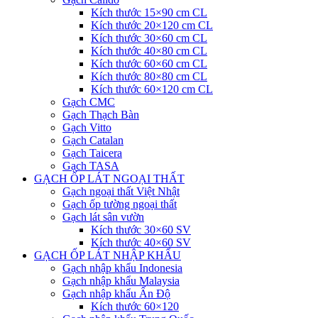
Kích thước 15×90 cm CL
Kích thước 20×120 cm CL
Kích thước 30×60 cm CL
Kích thước 40×80 cm CL
Kích thước 60×60 cm CL
Kích thước 80×80 cm CL
Kích thước 60×120 cm CL
Gạch CMC
Gạch Thạch Bàn
Gạch Vitto
Gạch Catalan
Gạch Taicera
Gạch TASA
GẠCH ỐP LÁT NGOẠI THẤT
Gạch ngoại thất Việt Nhật
Gạch ốp tường ngoại thất
Gạch lát sân vườn
Kích thước 30×60 SV
Kích thước 40×60 SV
GẠCH ỐP LÁT NHẬP KHẨU
Gạch nhập khẩu Indonesia
Gạch nhập khẩu Malaysia
Gạch nhập khẩu Ấn Độ
Kích thước 60×120