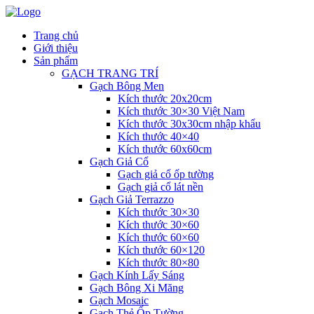
Trang chủ
Giới thiệu
Sản phẩm
GẠCH TRANG TRÍ
Gạch Bông Men
Kích thước 20x20cm
Kích thước 30×30 Việt Nam
Kích thước 30x30cm nhập khẩu
Kích thước 40×40
Kích thước 60x60cm
Gạch Giả Cổ
Gạch giả cổ ốp tường
Gạch giả cổ lát nền
Gạch Giả Terrazzo
Kích thước 30×30
Kích thước 30×60
Kích thước 60×60
Kích thước 60×120
Kích thước 80×80
Gạch Kính Lấy Sáng
Gạch Bông Xi Măng
Gạch Mosaic
Gạch Thẻ Ốp Tường