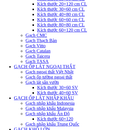
Kích thước 20×120 cm CL
Kích thước 30×60 cm CL
Kích thước 40×80 cm CL
Kích thước 60×60 cm CL
Kích thước 80×80 cm CL
Kích thước 60×120 cm CL
Gạch CMC
Gạch Thạch Bàn
Gạch Vitto
Gạch Catalan
Gạch Taicera
Gạch TASA
GẠCH ỐP LÁT NGOẠI THẤT
Gạch ngoại thất Việt Nhật
Gạch ốp tường ngoại thất
Gạch lát sân vườn
Kích thước 30×60 SV
Kích thước 40×60 SV
GẠCH ỐP LÁT NHẬP KHẨU
Gạch nhập khẩu Indonesia
Gạch nhập khẩu Malaysia
Gạch nhập khẩu Ấn Độ
Kích thước 60×120
Gạch nhập khẩu Trung Quốc
GẠCH KHỔ LỚN