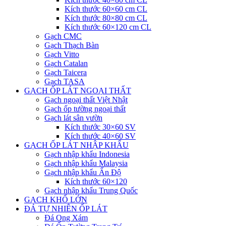
Kích thước 60×60 cm CL
Kích thước 80×80 cm CL
Kích thước 60×120 cm CL
Gạch CMC
Gạch Thạch Bàn
Gạch Vitto
Gạch Catalan
Gạch Taicera
Gạch TASA
GẠCH ỐP LÁT NGOẠI THẤT
Gạch ngoại thất Việt Nhật
Gạch ốp tường ngoại thất
Gạch lát sân vườn
Kích thước 30×60 SV
Kích thước 40×60 SV
GẠCH ỐP LÁT NHẬP KHẨU
Gạch nhập khẩu Indonesia
Gạch nhập khẩu Malaysia
Gạch nhập khẩu Ấn Độ
Kích thước 60×120
Gạch nhập khẩu Trung Quốc
GẠCH KHỔ LỚN
ĐÁ TỰ NHIÊN ỐP LÁT
Đá Ong Xám