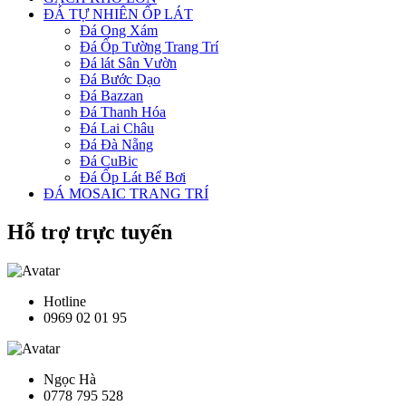
ĐÁ TỰ NHIÊN ỐP LÁT
Đá Ong Xám
Đá Ốp Tường Trang Trí
Đá lát Sân Vườn
Đá Bước Dạo
Đá Bazzan
Đá Thanh Hóa
Đá Lai Châu
Đá Đà Nẵng
Đá CuBic
Đá Ốp Lát Bể Bơi
ĐÁ MOSAIC TRANG TRÍ
Hỗ trợ trực tuyến
Hotline
0969 02 01 95
Ngọc Hà
0778 795 528