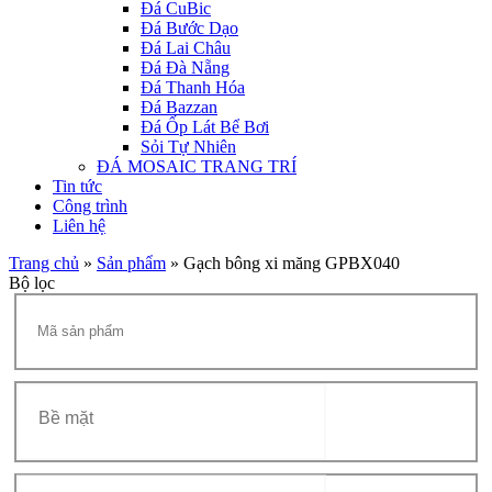
Đá CuBic
Đá Bước Dạo
Đá Lai Châu
Đá Đà Nẵng
Đá Thanh Hóa
Đá Bazzan
Đá Ốp Lát Bể Bơi
Sỏi Tự Nhiên
ĐÁ MOSAIC TRANG TRÍ
Tin tức
Công trình
Liên hệ
Trang chủ
»
Sản phẩm
»
Gạch bông xi măng GPBX040
Bộ lọc