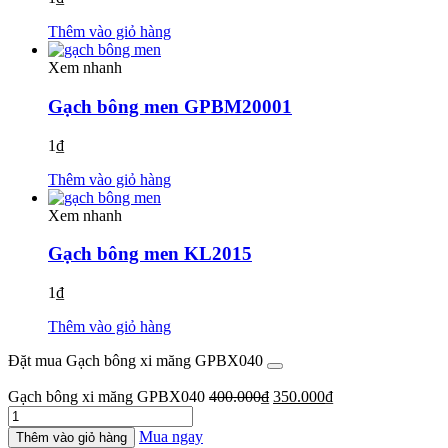
Thêm vào giỏ hàng
Xem nhanh
Gạch bông men GPBM20001
1
₫
Thêm vào giỏ hàng
Xem nhanh
Gạch bông men KL2015
1
₫
Thêm vào giỏ hàng
Đặt mua Gạch bông xi măng GPBX040
Giá
Giá
Gạch bông xi măng GPBX040
400.000
₫
350.000
₫
Gạch
gốc
hiện
bông
là:
tại
Mua ngay
Thêm vào giỏ hàng