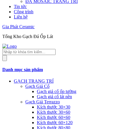
ĐÁ MOSAIC TRANG TRÍ
Tin tức
Công trình
Liên hệ
Gia Phát Ceramic
Tổng Kho Gạch Đá Ốp Lát
Tìm
kiếm
sản
phẩm
Danh mục sản phẩm
GẠCH TRANG TRÍ
Gạch Giả Cổ
Gạch giả cổ ốp tường
Gạch giả cổ lát nền
Gạch Giả Terrazzo
Kích thước 30×30
Kích thước 30×60
Kích thước 60×60
Kích thước 60×120
Kích thước 80×80