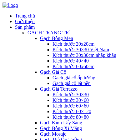
Trang chủ
Giới thiệu
Sản phẩm
GẠCH TRANG TRÍ
Gạch Bông Men
Kích thước 20x20cm
Kích thước 30×30 Việt Nam
Kích thước 30x30cm nhập khẩu
Kích thước 40×40
Kích thước 60x60cm
Gạch Giả Cổ
Gạch giả cổ ốp tường
Gạch giả cổ lát nền
Gạch Giả Terrazzo
Kích thước 30×30
Kích thước 30×60
Kích thước 60×60
Kích thước 60×120
Kích thước 80×80
Gạch Kính Lấy Sáng
Gạch Bông Xi Măng
Gạch Mosaic
Gạch Thẻ Ốp Tường