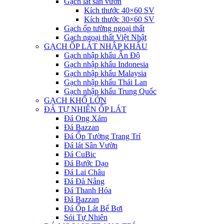
Gạch lát sân vườn
Kích thước 40×60 SV
Kích thước 30×60 SV
Gạch ốp tường ngoại thất
Gạch ngoại thất Việt Nhật
GẠCH ỐP LÁT NHẬP KHẨU
Gạch nhập khẩu Ấn Độ
Gạch nhập khẩu Indonesia
Gạch nhập khẩu Malaysia
Gạch nhập khẩu Thái Lan
Gạch nhập khẩu Trung Quốc
GẠCH KHỔ LỚN
ĐÁ TỰ NHIÊN ỐP LÁT
Đá Ong Xám
Đá Bazzan
Đá Ốp Tường Trang Trí
Đá lát Sân Vườn
Đá CuBic
Đá Bước Dạo
Đá Lai Châu
Đá Đà Nẵng
Đá Thanh Hóa
Đá Bazzan
Đá Ốp Lát Bể Bơi
Sỏi Tự Nhiên