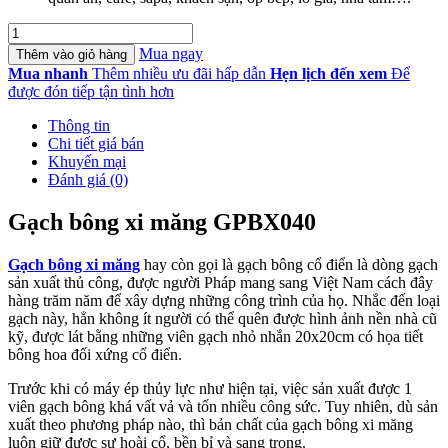
Gạch
bông
Mua ngay
Thêm vào giỏ hàng
xi
Mua nhanh
Thêm nhiều ưu đãi hấp dẫn
Hẹn lịch đến xem
Để
măng
được đón tiếp tận tình hơn
GPBX040
số
Thông tin
lượng
Chi tiết giá bán
Khuyến mại
Đánh giá (0)
Gạch bông xi măng GPBX040
Gạch bông xi măng
hay còn gọi là gạch bông cổ điển là dòng gạch
sản xuất thủ công, được người Pháp mang sang Việt Nam cách đây
hàng trăm năm để xây dựng những công trình của họ. Nhắc đến loại
gạch này, hẳn không ít người có thể quên được hình ảnh nền nhà cũ
kỹ, được lát bằng những viên gạch nhỏ nhắn 20x20cm có họa tiết
bông hoa đối xứng cổ điển.
Trước khi có máy ép thủy lực như hiện tại, việc sản xuất được 1
viên gạch bông khá vất vả và tốn nhiều công sức. Tuy nhiên, dù sản
xuất theo phương pháp nào, thì bản chất của gạch bông xi măng
luôn giữ được sự hoài cổ, bền bỉ và sang trọng.