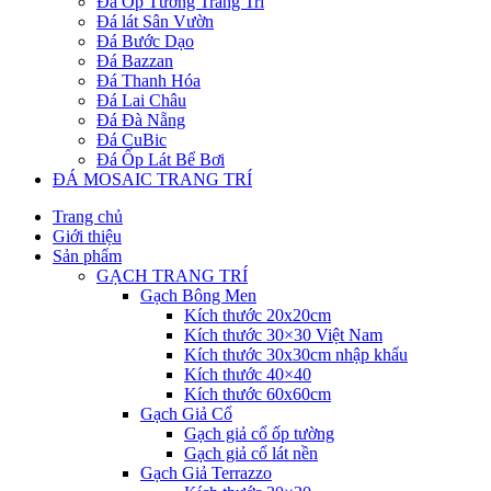
Đá Ốp Tường Trang Trí
Đá lát Sân Vườn
Đá Bước Dạo
Đá Bazzan
Đá Thanh Hóa
Đá Lai Châu
Đá Đà Nẵng
Đá CuBic
Đá Ốp Lát Bể Bơi
ĐÁ MOSAIC TRANG TRÍ
Trang chủ
Giới thiệu
Sản phẩm
GẠCH TRANG TRÍ
Gạch Bông Men
Kích thước 20x20cm
Kích thước 30×30 Việt Nam
Kích thước 30x30cm nhập khẩu
Kích thước 40×40
Kích thước 60x60cm
Gạch Giả Cổ
Gạch giả cổ ốp tường
Gạch giả cổ lát nền
Gạch Giả Terrazzo