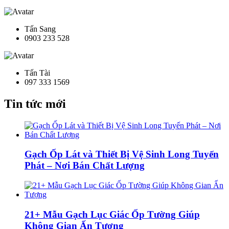
Tấn Sang
0903 233 528
Tấn Tài
097 333 1569
Tin tức mới
Gạch Ốp Lát và Thiết Bị Vệ Sinh Long Tuyến
Phát – Nơi Bán Chất Lượng
21+ Mẫu Gạch Lục Giác Ốp Tường Giúp
Không Gian Ấn Tượng