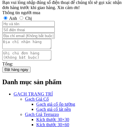
xi
400.000₫.
là:
Bạn vui lòng nhập đúng số điện thoại để chúng tôi sẽ gọi xác nhận
măng
350.000₫.
đơn hàng trước khi giao hàng. Xin cảm ơn!
GPBX040
Thông tin người mua
số
Anh
Chị
lượng
Tổng:
Đặt hàng ngay
Danh mục sản phẩm
GẠCH TRANG TRÍ
Gạch Giả Cổ
Gạch giả cổ ốp tường
Gạch giả cổ lát nền
Gạch Giả Terrazzo
Kích thước 30×30
Kích thước 30×60