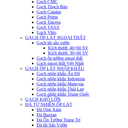
Gạch CMC
Gạch Thạch Bàn
Gạch Catalan
Gạch Prime
Gạch Taicera
Gạch TASA
Gạch Vitto
GẠCH ỐP LÁT NGOẠI THẤT
Gạch lát sân vườn
Kích thước 40×60 SV
Kích thước 30×60 SV
Gạch ốp tường ngoại thất
Gạch ngoại thất Việt Nhật
GẠCH ỐP LÁT NHẬP KHẨU
Gạch nhập khẩu Ấn Độ
Gạch nhập khẩu Indonesia
Gạch nhập khẩu Malaysia
Gạch nhập khẩu Thái Lan
Gạch nhập khẩu Trung Quốc
GẠCH KHỔ LỚN
ĐÁ TỰ NHIÊN ỐP LÁT
Đá Ong Xám
Đá Bazzan
Đá Ốp Tường Trang Trí
Đá lát Sân Vườn