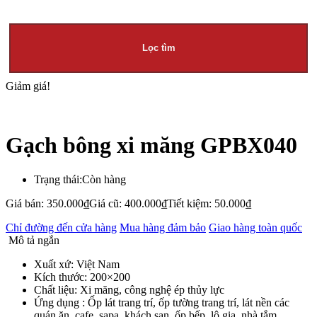
Lọc tìm
Giảm giá!
Gạch bông xi măng GPBX040
Trạng thái:
Còn hàng
Giá bán:
350.000
₫
Giá cũ:
400.000
₫
Tiết kiệm:
50.000
₫
Chỉ đường đến cửa hàng
Mua hàng đảm bảo
Giao hàng toàn quốc
Mô tả ngắn
Xuất xứ: Việt Nam
Kích thước: 200×200
Chất liệu: Xi măng, công nghệ ép thủy lực
Ứng dụng : Ốp lát trang trí, ốp tường trang trí, lát nền các
quán ăn, cafe, sapa, khách sạn, ốp bếp, lô gia, nhà tắm….