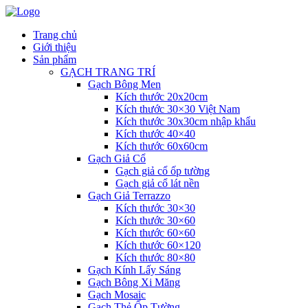
Trang chủ
Giới thiệu
Sản phẩm
GẠCH TRANG TRÍ
Gạch Bông Men
Kích thước 20x20cm
Kích thước 30×30 Việt Nam
Kích thước 30x30cm nhập khẩu
Kích thước 40×40
Kích thước 60x60cm
Gạch Giả Cổ
Gạch giả cổ ốp tường
Gạch giả cổ lát nền
Gạch Giả Terrazzo
Kích thước 30×30
Kích thước 30×60
Kích thước 60×60
Kích thước 60×120
Kích thước 80×80
Gạch Kính Lấy Sáng
Gạch Bông Xi Măng
Gạch Mosaic
Gạch Thẻ Ốp Tường