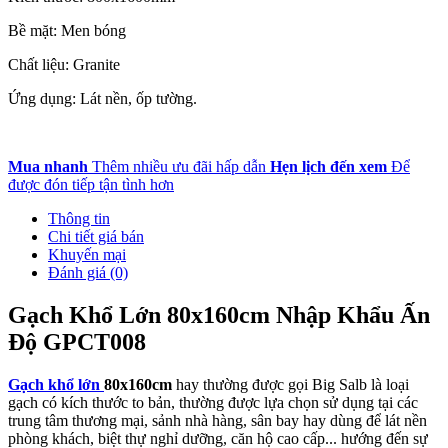
Bề mặt: Men bóng
Chất liệu: Granite
Ứng dụng: Lát nền, ốp tường.
Mua nhanh
Thêm nhiều ưu đãi hấp dẫn
Hẹn lịch đến xem
Để
được đón tiếp tận tình hơn
Thông tin
Chi tiết giá bán
Khuyến mại
Đánh giá (0)
Gạch Khổ Lớn 80x160cm Nhập Khẩu Ấn
Độ GPCT008
Gạch khổ lớn
80x160cm
hay thường được gọi Big Salb là loại
gạch có kích thước to bản, thường được lựa chọn sử dụng tại các
trung tâm thương mại, sảnh nhà hàng, sân bay hay dùng để lát nền
phòng khách, biệt thự nghỉ dưỡng, căn hộ cao cấp... hướng đến sự