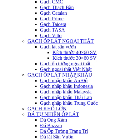
Gạch CMC
Gạch Thạch Bàn
Gạch Catalan
Gạch Prime
Gạch Taicera
Gạch TASA
Gạch Vitto
GẠCH ỐP LÁT NGOẠI THẤT
Gạch lát sân vườn
Kích thước 40×60 SV
Kích thước 30×60 SV
Gạch ốp tường ngoại thất
Gạch ngoại thất Việt Nhật
GẠCH ỐP LÁT NHẬP KHẨU
Gạch nhập khẩu Ấn Độ
Gạch nhập khẩu Indonesia
Gạch nhập khẩu Malaysia
Gạch nhập khẩu Thái Lan
Gạch nhập khẩu Trung Quốc
GẠCH KHỔ LỚN
ĐÁ TỰ NHIÊN ỐP LÁT
Đá Ong Xám
Đá Bazzan
Đá Ốp Tường Trang Trí
Đá lát Sân Vườn