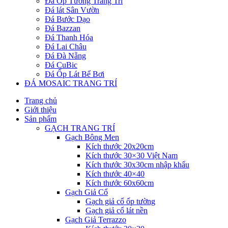
Đá Ốp Tường Trang Trí
Đá lát Sân Vườn
Đá Bước Dạo
Đá Bazzan
Đá Thanh Hóa
Đá Lai Châu
Đá Đà Nẵng
Đá CuBic
Đá Ốp Lát Bể Bơi
ĐÁ MOSAIC TRANG TRÍ
Trang chủ
Giới thiệu
Sản phẩm
GẠCH TRANG TRÍ
Gạch Bông Men
Kích thước 20x20cm
Kích thước 30×30 Việt Nam
Kích thước 30x30cm nhập khẩu
Kích thước 40×40
Kích thước 60x60cm
Gạch Giả Cổ
Gạch giả cổ ốp tường
Gạch giả cổ lát nền
Gạch Giả Terrazzo