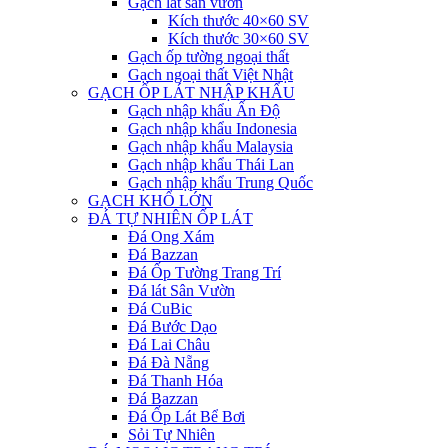
Gạch lát sân vườn
Kích thước 40×60 SV
Kích thước 30×60 SV
Gạch ốp tường ngoại thất
Gạch ngoại thất Việt Nhật
GẠCH ỐP LÁT NHẬP KHẨU
Gạch nhập khẩu Ấn Độ
Gạch nhập khẩu Indonesia
Gạch nhập khẩu Malaysia
Gạch nhập khẩu Thái Lan
Gạch nhập khẩu Trung Quốc
GẠCH KHỔ LỚN
ĐÁ TỰ NHIÊN ỐP LÁT
Đá Ong Xám
Đá Bazzan
Đá Ốp Tường Trang Trí
Đá lát Sân Vườn
Đá CuBic
Đá Bước Dạo
Đá Lai Châu
Đá Đà Nẵng
Đá Thanh Hóa
Đá Bazzan
Đá Ốp Lát Bể Bơi
Sỏi Tự Nhiên