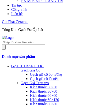
ĐÁ MOSAIC TRANG TRÍ
Tin tức
Công trình
Liên hệ
Gia Phát Ceramic
Tổng Kho Gạch Đá Ốp Lát
Tìm
kiếm
sản
phẩm
Danh mục sản phẩm
GẠCH TRANG TRÍ
Gạch Giả Cổ
Gạch giả cổ ốp tường
Gạch giả cổ lát nền
Gạch Giả Terrazzo
Kích thước 30×30
Kích thước 30×60
Kích thước 60×60
Kích thước 60×120
Kích thước 80×80