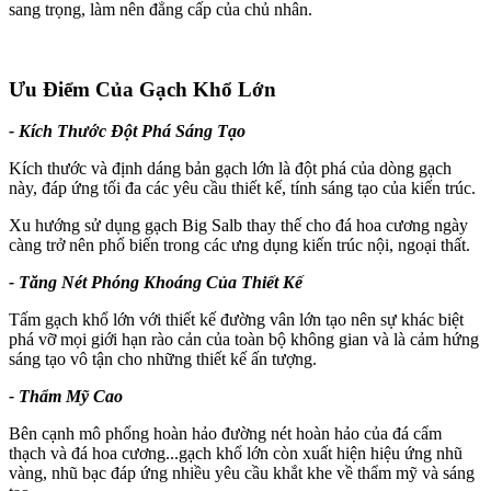
sang trọng, làm nên đẳng cấp của chủ nhân.
Ưu Điểm Của Gạch Khổ Lớn
- Kích Thước Đột Phá Sáng Tạo
Kích thước và định dáng bản gạch lớn là đột phá của dòng gạch
này, đáp ứng tối đa các yêu cầu thiết kế, tính sáng tạo của kiến trúc.
Xu hướng sử dụng gạch Big Salb thay thế cho đá hoa cương ngày
càng trở nên phổ biến trong các ưng dụng kiến trúc nội, ngoại thất.
- Tăng Nét Phóng Khoáng Của Thiết Kế
Tấm gạch khổ lớn với thiết kế đường vân lớn tạo nên sự khác biệt
phá vỡ mọi giới hạn rào cản của toàn bộ không gian và là cảm hứng
sáng tạo vô tận cho những thiết kế ấn tượng.
- Thẩm Mỹ Cao
Bên cạnh mô phổng hoàn hảo đường nét hoàn hảo của đá cẩm
thạch và đá hoa cương...gạch khổ lớn còn xuất hiện hiệu ứng nhũ
vàng, nhũ bạc đáp ứng nhiều yêu cầu khắt khe về thẩm mỹ và sáng