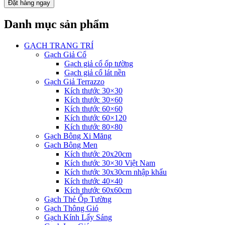
Đặt hàng ngay
Danh mục sản phẩm
GẠCH TRANG TRÍ
Gạch Giả Cổ
Gạch giả cổ ốp tường
Gạch giả cổ lát nền
Gạch Giả Terrazzo
Kích thước 30×30
Kích thước 30×60
Kích thước 60×60
Kích thước 60×120
Kích thước 80×80
Gạch Bông Xi Măng
Gạch Bông Men
Kích thước 20x20cm
Kích thước 30×30 Việt Nam
Kích thước 30x30cm nhập khẩu
Kích thước 40×40
Kích thước 60x60cm
Gạch Thẻ Ốp Tường
Gạch Thông Gió
Gạch Kính Lấy Sáng