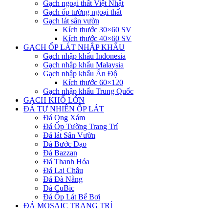
Gạch ngoại thất Việt Nhật
Gạch ốp tường ngoại thất
Gạch lát sân vườn
Kích thước 30×60 SV
Kích thước 40×60 SV
GẠCH ỐP LÁT NHẬP KHẨU
Gạch nhập khẩu Indonesia
Gạch nhập khẩu Malaysia
Gạch nhập khẩu Ấn Độ
Kích thước 60×120
Gạch nhập khẩu Trung Quốc
GẠCH KHỔ LỚN
ĐÁ TỰ NHIÊN ỐP LÁT
Đá Ong Xám
Đá Ốp Tường Trang Trí
Đá lát Sân Vườn
Đá Bước Dạo
Đá Bazzan
Đá Thanh Hóa
Đá Lai Châu
Đá Đà Nẵng
Đá CuBic
Đá Ốp Lát Bể Bơi
ĐÁ MOSAIC TRANG TRÍ