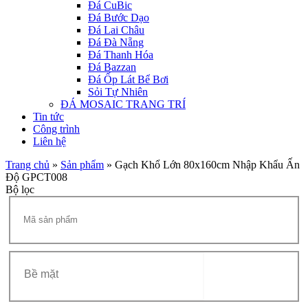
Đá CuBic
Đá Bước Dạo
Đá Lai Châu
Đá Đà Nẵng
Đá Thanh Hóa
Đá Bazzan
Đá Ốp Lát Bể Bơi
Sỏi Tự Nhiên
ĐÁ MOSAIC TRANG TRÍ
Tin tức
Công trình
Liên hệ
Trang chủ
»
Sản phẩm
»
Gạch Khổ Lớn 80x160cm Nhập Khẩu Ấn
Độ GPCT008
Bộ lọc