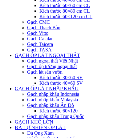
Kích thước 60×60 cm CL
Kích thước 80×80 cm CL
Kích thước 60×120 cm CL
Gạch CMC
Gạch Thạch Bàn
Gạch Vitto
Gạch Catalan
Gạch Taicera
Gạch TASA
GẠCH ỐP LÁT NGOẠI THẤT
Gạch ngoại thất Việt Nhật
Gạch ốp tường ngoại thất
Gạch lát sân vườn
Kích thước 30×60 SV
Kích thước 40×60 SV
GẠCH ỐP LÁT NHẬP KHẨU
Gạch nhập khẩu Indonesia
Gạch nhập khẩu Malaysia
Gạch nhập khẩu Ấn Độ
Kích thước 60×120
Gạch nhập khẩu Trung Quốc
GẠCH KHỔ LỚN
ĐÁ TỰ NHIÊN ỐP LÁT
Đá Ong Xám