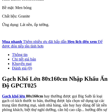
Bề mặt: Men bóng
Chất liệu: Granite
Ứng dụng: Lát nền, ốp tường.
Mua nhanh
Thêm nhiều ưu đãi hấp dẫn
Hẹn lịch đến xem
Để
được đón tiếp tận tình hơn
Thông tin
Chi tiết giá bán
Khuyến mại
Đánh giá (0)
Gạch Khổ Lớn 80x160cm Nhập Khẩu Ấn
Độ GPCT025
Gạch khổ lớn
80x160cm
hay thường được gọi Big Salb là loại
gạch có kích thước to bản, thường được lựa chọn sử dụng tại các
trung tâm thương mại, sảnh nhà hàng, sân bay hay dùng để lát nền
phòng khách, biệt thự nghỉ dưỡng, căn hộ cao cấp... hướng đến sự