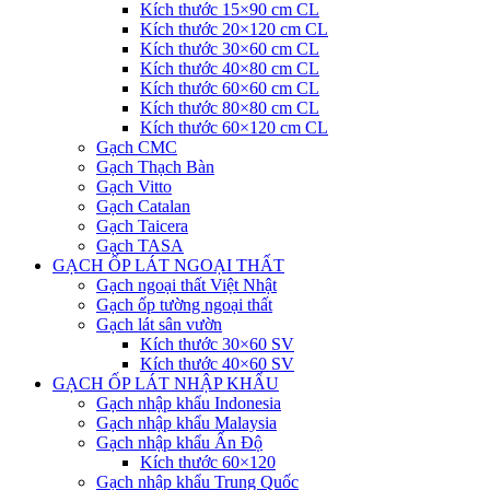
Kích thước 15×90 cm CL
Kích thước 20×120 cm CL
Kích thước 30×60 cm CL
Kích thước 40×80 cm CL
Kích thước 60×60 cm CL
Kích thước 80×80 cm CL
Kích thước 60×120 cm CL
Gạch CMC
Gạch Thạch Bàn
Gạch Vitto
Gạch Catalan
Gạch Taicera
Gạch TASA
GẠCH ỐP LÁT NGOẠI THẤT
Gạch ngoại thất Việt Nhật
Gạch ốp tường ngoại thất
Gạch lát sân vườn
Kích thước 30×60 SV
Kích thước 40×60 SV
GẠCH ỐP LÁT NHẬP KHẨU
Gạch nhập khẩu Indonesia
Gạch nhập khẩu Malaysia
Gạch nhập khẩu Ấn Độ
Kích thước 60×120
Gạch nhập khẩu Trung Quốc