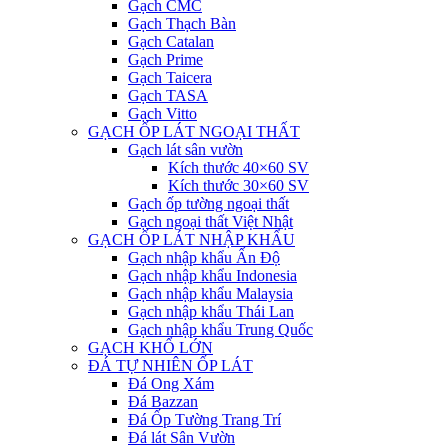
Gạch CMC
Gạch Thạch Bàn
Gạch Catalan
Gạch Prime
Gạch Taicera
Gạch TASA
Gạch Vitto
GẠCH ỐP LÁT NGOẠI THẤT
Gạch lát sân vườn
Kích thước 40×60 SV
Kích thước 30×60 SV
Gạch ốp tường ngoại thất
Gạch ngoại thất Việt Nhật
GẠCH ỐP LÁT NHẬP KHẨU
Gạch nhập khẩu Ấn Độ
Gạch nhập khẩu Indonesia
Gạch nhập khẩu Malaysia
Gạch nhập khẩu Thái Lan
Gạch nhập khẩu Trung Quốc
GẠCH KHỔ LỚN
ĐÁ TỰ NHIÊN ỐP LÁT
Đá Ong Xám
Đá Bazzan
Đá Ốp Tường Trang Trí
Đá lát Sân Vườn