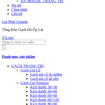
ĐÁ MOSAIC TRANG TRÍ
Tin tức
Công trình
Liên hệ
Gia Phát Ceramic
Tổng Kho Gạch Đá Ốp Lát
Tìm
kiếm
sản
phẩm
Danh mục sản phẩm
GẠCH TRANG TRÍ
Gạch Giả Cổ
Gạch giả cổ ốp tường
Gạch giả cổ lát nền
Gạch Giả Terrazzo
Kích thước 30×30
Kích thước 30×60
Kích thước 60×60
Kích thước 60×120
Kích thước 80×80