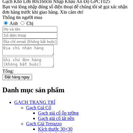
Gạch Khổ Lớn 80x160cm Nhập Khẩu Ấn Độ GPCT025
Bạn vui lòng nhập đúng số điện thoại để chúng tôi sẽ gọi xác nhận
đơn hàng trước khi giao hàng. Xin cảm ơn!
Thông tin người mua
Anh
Chị
Tổng:
Đặt hàng ngay
Danh mục sản phẩm
GẠCH TRANG TRÍ
Gạch Giả Cổ
Gạch giả cổ ốp tường
Gạch giả cổ lát nền
Gạch Giả Terrazzo
Kích thước 30×30