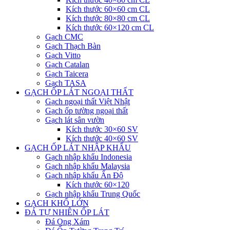
Kích thước 60×60 cm CL
Kích thước 80×80 cm CL
Kích thước 60×120 cm CL
Gạch CMC
Gạch Thạch Bàn
Gạch Vitto
Gạch Catalan
Gạch Taicera
Gạch TASA
GẠCH ỐP LÁT NGOẠI THẤT
Gạch ngoại thất Việt Nhật
Gạch ốp tường ngoại thất
Gạch lát sân vườn
Kích thước 30×60 SV
Kích thước 40×60 SV
GẠCH ỐP LÁT NHẬP KHẨU
Gạch nhập khẩu Indonesia
Gạch nhập khẩu Malaysia
Gạch nhập khẩu Ấn Độ
Kích thước 60×120
Gạch nhập khẩu Trung Quốc
GẠCH KHỔ LỚN
ĐÁ TỰ NHIÊN ỐP LÁT
Đá Ong Xám