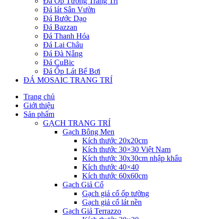
Đá Ốp Tường Trang Trí
Đá lát Sân Vườn
Đá Bước Dạo
Đá Bazzan
Đá Thanh Hóa
Đá Lai Châu
Đá Đà Nẵng
Đá CuBic
Đá Ốp Lát Bể Bơi
ĐÁ MOSAIC TRANG TRÍ
Trang chủ
Giới thiệu
Sản phẩm
GẠCH TRANG TRÍ
Gạch Bông Men
Kích thước 20x20cm
Kích thước 30×30 Việt Nam
Kích thước 30x30cm nhập khẩu
Kích thước 40×40
Kích thước 60x60cm
Gạch Giả Cổ
Gạch giả cổ ốp tường
Gạch giả cổ lát nền
Gạch Giả Terrazzo