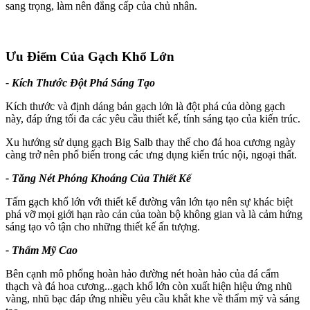
sang trọng, làm nên đẳng cấp của chủ nhân.
Ưu Điểm Của Gạch Khổ Lớn
- Kích Thước Đột Phá Sáng Tạo
Kích thước và định dáng bản gạch lớn là đột phá của dòng gạch
này, đáp ứng tối đa các yêu cầu thiết kế, tính sáng tạo của kiến trúc.
Xu hướng sử dụng gạch Big Salb thay thế cho đá hoa cương ngày
càng trở nên phổ biến trong các ưng dụng kiến trúc nội, ngoại thất.
- Tăng Nét Phóng Khoáng Của Thiết Kế
Tấm gạch khổ lớn với thiết kế đường vân lớn tạo nên sự khác biệt
phá vỡ mọi giới hạn rào cản của toàn bộ không gian và là cảm hứng
sáng tạo vô tận cho những thiết kế ấn tượng.
- Thẩm Mỹ Cao
Bên cạnh mô phổng hoàn hảo đường nét hoàn hảo của đá cẩm
thạch và đá hoa cương...gạch khổ lớn còn xuất hiện hiệu ứng nhũ
vàng, nhũ bạc đáp ứng nhiều yêu cầu khắt khe về thẩm mỹ và sáng