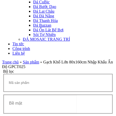
Đá CuBic
Đá Bước Dạo
Đá Lai Châu
Đá Đà Nẵng
Đá Thanh Hóa
Đá Bazzan
Đá Ốp Lát Bể Bơi
Sỏi Tự Nhiên
ĐÁ MOSAIC TRANG TRÍ
Tin tức
Công trình
Liên hệ
Trang chủ
»
Sản phẩm
»
Gạch Khổ Lớn 80x160cm Nhập Khẩu Ấn
Độ GPCT025
Bộ lọc