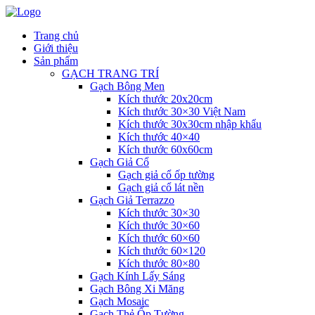
Trang chủ
Giới thiệu
Sản phẩm
GẠCH TRANG TRÍ
Gạch Bông Men
Kích thước 20x20cm
Kích thước 30×30 Việt Nam
Kích thước 30x30cm nhập khẩu
Kích thước 40×40
Kích thước 60x60cm
Gạch Giả Cổ
Gạch giả cổ ốp tường
Gạch giả cổ lát nền
Gạch Giả Terrazzo
Kích thước 30×30
Kích thước 30×60
Kích thước 60×60
Kích thước 60×120
Kích thước 80×80
Gạch Kính Lấy Sáng
Gạch Bông Xi Măng
Gạch Mosaic
Gạch Thẻ Ốp Tường