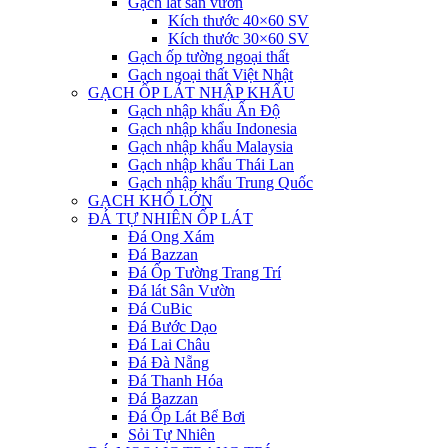
Gạch lát sân vườn
Kích thước 40×60 SV
Kích thước 30×60 SV
Gạch ốp tường ngoại thất
Gạch ngoại thất Việt Nhật
GẠCH ỐP LÁT NHẬP KHẨU
Gạch nhập khẩu Ấn Độ
Gạch nhập khẩu Indonesia
Gạch nhập khẩu Malaysia
Gạch nhập khẩu Thái Lan
Gạch nhập khẩu Trung Quốc
GẠCH KHỔ LỚN
ĐÁ TỰ NHIÊN ỐP LÁT
Đá Ong Xám
Đá Bazzan
Đá Ốp Tường Trang Trí
Đá lát Sân Vườn
Đá CuBic
Đá Bước Dạo
Đá Lai Châu
Đá Đà Nẵng
Đá Thanh Hóa
Đá Bazzan
Đá Ốp Lát Bể Bơi
Sỏi Tự Nhiên