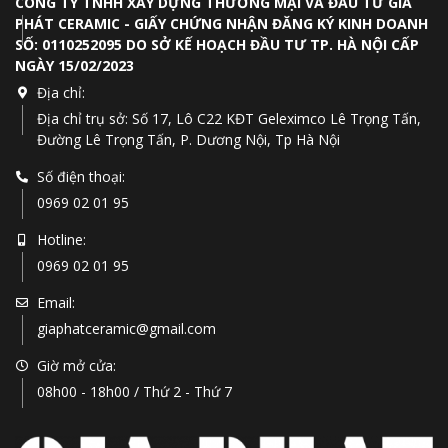
CÔNG TY TNHH XÂY DỰNG THƯƠNG MẠI VÀ ĐẦU TƯ GIA
PHÁT CERAMIC - GIẤY CHỨNG NHẬN ĐĂNG KÝ KINH DOANH
SỐ: 0110252095 DO SỞ KẾ HOẠCH ĐẦU TƯ TP. HÀ NỘI CẤP
NGÀY 15/02/2023
Địa chỉ:
Địa chỉ trụ sở: Số 17, Lô C22 KĐT Geleximco Lê Trọng Tấn,
Đường Lê Trọng Tấn, P. Dương Nội, Tp Hà Nội
Số điện thoại:
0969 02 01 95
Hotline:
0969 02 01 95
Email:
giaphatceramic@gmail.com
Giờ mở cửa:
08h00 - 18h00 / Thứ 2 - Thứ 7