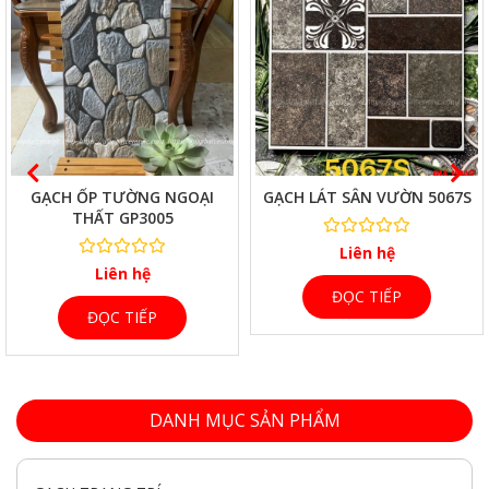
XEM NHANH
XEM NHANH
GẠCH ỐP TƯỜNG NGOẠI
GẠCH LÁT SÂN VƯỜN 5067S
THẤT GP3005
Liên hệ
Liên hệ
ĐỌC TIẾP
ĐỌC TIẾP
DANH MỤC SẢN PHẨM