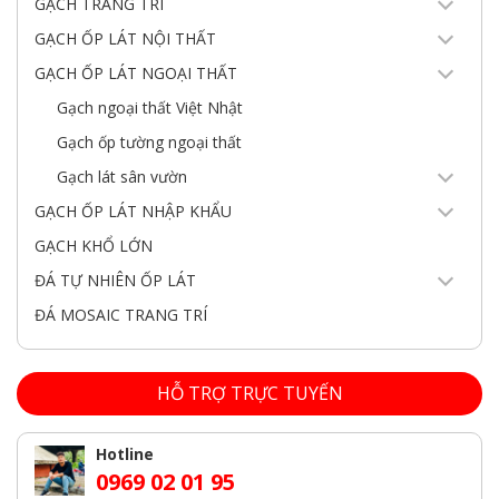
GẠCH TRANG TRÍ
GẠCH ỐP LÁT NỘI THẤT
GẠCH ỐP LÁT NGOẠI THẤT
Gạch ngoại thất Việt Nhật
Gạch ốp tường ngoại thất
Gạch lát sân vườn
GẠCH ỐP LÁT NHẬP KHẨU
GẠCH KHỔ LỚN
ĐÁ TỰ NHIÊN ỐP LÁT
ĐÁ MOSAIC TRANG TRÍ
HỖ TRỢ TRỰC TUYẾN
Hotline
0969 02 01 95