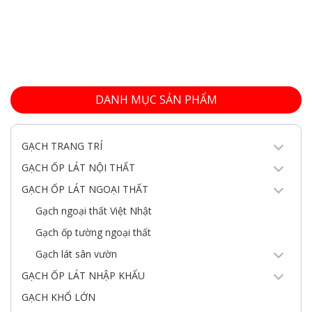
DANH MỤC SẢN PHẨM
GẠCH TRANG TRÍ
GẠCH ỐP LÁT NỘI THẤT
GẠCH ỐP LÁT NGOẠI THẤT
Gạch ngoại thất Việt Nhật
Gạch ốp tường ngoại thất
Gạch lát sân vườn
GẠCH ỐP LÁT NHẬP KHẨU
GẠCH KHỔ LỚN