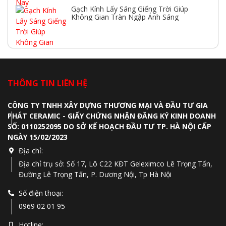
Gạch Kính Lấy Sáng Giếng Trời Giúp
Không Gian Tràn Ngập Ánh Sáng
THÔNG TIN LIÊN HỆ
CÔNG TY TNHH XÂY DỰNG THƯƠNG MẠI VÀ ĐẦU TƯ GIA
PHÁT CERAMIC - GIẤY CHỨNG NHẬN ĐĂNG KÝ KINH DOANH
SỐ: 0110252095 DO SỞ KẾ HOẠCH ĐẦU TƯ TP. HÀ NỘI CẤP
NGÀY 15/02/2023
Địa chỉ:
Địa chỉ trụ sở: Số 17, Lô C22 KĐT Geleximco Lê Trọng Tấn,
Đường Lê Trọng Tấn, P. Dương Nội, Tp Hà Nội
Số điện thoại:
0969 02 01 95
Hotline: