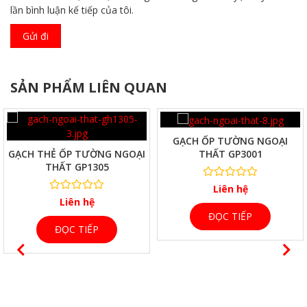
lần bình luận kế tiếp của tôi.
SẢN PHẨM LIÊN QUAN
XEM NHANH
XEM NHANH
GẠCH ỐP TƯỜNG NGOẠI
GẠCH THẺ ỐP TƯỜNG NGOẠI
THẤT GP3001
THẤT GP1305
Liên hệ
Liên hệ
ĐỌC TIẾP
ĐỌC TIẾP