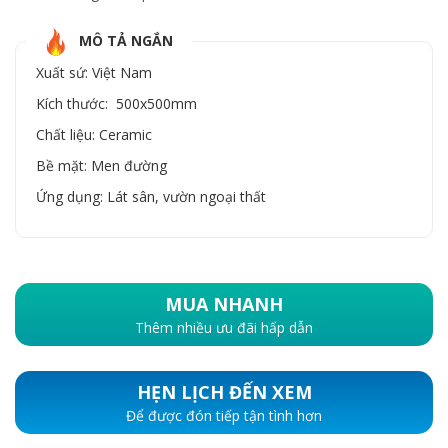
MÔ TẢ NGẮN
Xuất sứ: Việt Nam
Kích thước: 500x500mm
Chất liệu: Ceramic
Bề mặt: Men đường
Ứng dụng: Lát sân, vườn ngoại thất
MUA NHANH
Thêm nhiều ưu đãi hấp dẫn
HẸN LỊCH ĐẾN XEM
Để được đón tiếp tận tình hơn