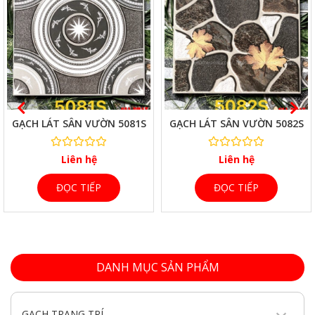
XEM NHANH
XEM NHANH
GẠCH LÁT SÂN VƯỜN 5081S
GẠCH LÁT SÂN VƯỜN 5082S
Liên hệ
Liên hệ
ĐỌC TIẾP
ĐỌC TIẾP
DANH MỤC SẢN PHẨM
GẠCH TRANG TRÍ