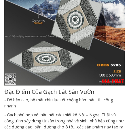
Đặc Điểm Của Gạch Lát Sân Vườn
- Độ bền cao, bề mặt chịu lực tốt chống bám bẩn, thi công
nhanh
- Gạch phù hợp với hầu hết các thiết kế Nội – Ngoại Thất và
công trình xây dựng từ sàn trong nhà vệ sinh, nhà bếp cũng như
các đường dạo, sân, đường cho ô tô….các sản phẩm nay tạo ra