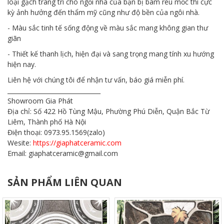
loại gạch trang trí cho ngồi nhà của bạn bị bám rêu mốc thì cực
kỳ ảnh hưởng đến thẩm mỹ cũng như độ bền của ngôi nhà.
- Màu sắc tinh tế sống động về màu sắc mang không gian thư
giãn
- Thiết kế thanh lịch, hiện đại và sang trọng mang tính xu hướng
hiện nay.
Liên hệ với chúng tôi để nhận tư vấn, báo giá miễn phí.
_______________________________
Showroom Gia Phát
Địa chỉ: Số 422 Hồ Tùng Mậu, Phường Phú Diễn, Quận Bắc Từ
Liêm, Thành phố Hà Nội
Điện thoại: 0973.95.1569(zalo)
Wesite:
https://giaphatceramic.com
Email: giaphatceramic@gmail.com
SẢN PHẨM LIÊN QUAN