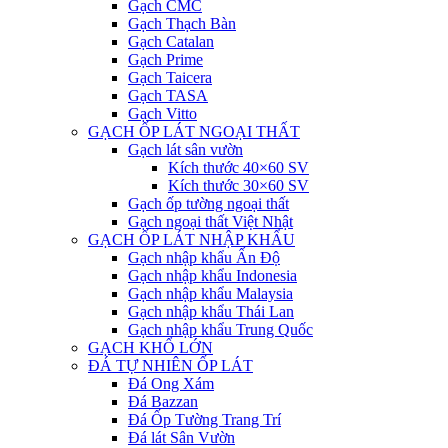
Gạch CMC
Gạch Thạch Bàn
Gạch Catalan
Gạch Prime
Gạch Taicera
Gạch TASA
Gạch Vitto
GẠCH ỐP LÁT NGOẠI THẤT
Gạch lát sân vườn
Kích thước 40×60 SV
Kích thước 30×60 SV
Gạch ốp tường ngoại thất
Gạch ngoại thất Việt Nhật
GẠCH ỐP LÁT NHẬP KHẨU
Gạch nhập khẩu Ấn Độ
Gạch nhập khẩu Indonesia
Gạch nhập khẩu Malaysia
Gạch nhập khẩu Thái Lan
Gạch nhập khẩu Trung Quốc
GẠCH KHỔ LỚN
ĐÁ TỰ NHIÊN ỐP LÁT
Đá Ong Xám
Đá Bazzan
Đá Ốp Tường Trang Trí
Đá lát Sân Vườn