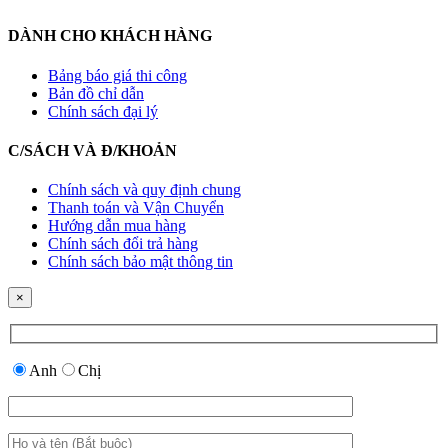
DÀNH CHO KHÁCH HÀNG
Bảng báo giá thi công
Bản đồ chỉ dẫn
Chính sách đại lý
C/SÁCH VÀ Đ/KHOẢN
Chính sách và quy định chung
Thanh toán và Vận Chuyển
Hướng dẫn mua hàng
Chính sách đổi trả hàng
Chính sách bảo mật thông tin
×
Anh
Chị