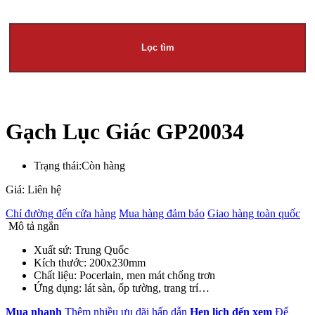
Lọc tìm
Gạch Lục Giác GP20034
Trạng thái:
Còn hàng
Giá: Liên hệ
Chỉ đường đến cửa hàng
Mua hàng đảm bảo
Giao hàng toàn quốc
Mô tả ngắn
Xuất sứ: Trung Quốc
Kích thước: 200x230mm
Chất liệu: Pocerlain, men mát chống trơn
Ứng dụng: lát sàn, ốp tường, trang trí…
Mua nhanh
Thêm nhiều ưu đãi hấp dẫn
Hẹn lịch đến xem
Để