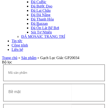
Đá CuBic
Đá Bước Dạo
Đá Lai Châu
Đá Đà Nẵng
Đá Thanh Hóa
Đá Bazzan
Đá Ốp Lát Bể Bơi
Sỏi Tự Nhiên
ĐÁ MOSAIC TRANG TRÍ
Tin tức
Công trình
Liên hệ
Trang chủ
»
Sản phẩm
»
Gạch Lục Giác GP20034
Bộ lọc