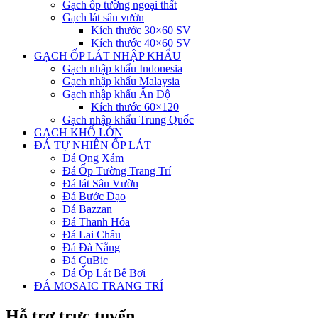
Gạch ốp tường ngoại thất
Gạch lát sân vườn
Kích thước 30×60 SV
Kích thước 40×60 SV
GẠCH ỐP LÁT NHẬP KHẨU
Gạch nhập khẩu Indonesia
Gạch nhập khẩu Malaysia
Gạch nhập khẩu Ấn Độ
Kích thước 60×120
Gạch nhập khẩu Trung Quốc
GẠCH KHỔ LỚN
ĐÁ TỰ NHIÊN ỐP LÁT
Đá Ong Xám
Đá Ốp Tường Trang Trí
Đá lát Sân Vườn
Đá Bước Dạo
Đá Bazzan
Đá Thanh Hóa
Đá Lai Châu
Đá Đà Nẵng
Đá CuBic
Đá Ốp Lát Bể Bơi
ĐÁ MOSAIC TRANG TRÍ
Hỗ trợ trực tuyến