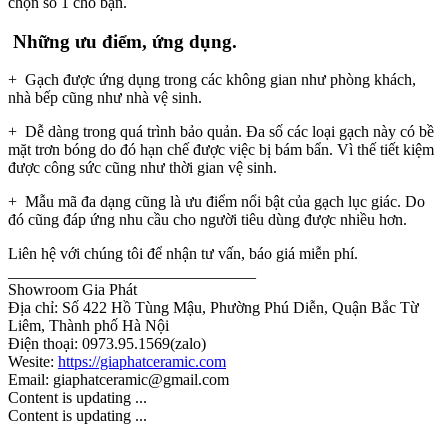
chọn số 1 cho bạn.
Những ưu điểm, ứng dụng.
+ Gạch được ứng dụng trong các không gian như phòng khách,
nhà bếp cũng như nhà vệ sinh.
+ Dễ dàng trong quá trình bảo quản. Đa số các loại gạch này có bề
mặt trơn bóng do đó hạn chế được việc bị bám bẩn. Vì thế tiết kiệm
được công sức cũng như thời gian vệ sinh.
+ Mẫu mã đa dạng cũng là ưu điểm nổi bật của gạch lục giác. Do
đó cũng đáp ứng nhu cầu cho người tiêu dùng được nhiều hơn.
Liên hệ với chúng tôi để nhận tư vấn, báo giá miễn phí.
_______________________________
Showroom Gia Phát
Địa chỉ: Số 422 Hồ Tùng Mậu, Phường Phú Diễn, Quận Bắc Từ
Liêm, Thành phố Hà Nội
Điện thoại: 0973.95.1569(zalo)
Wesite:
https://giaphatceramic.com
Email: giaphatceramic@gmail.com
Content is updating ...
Content is updating ...