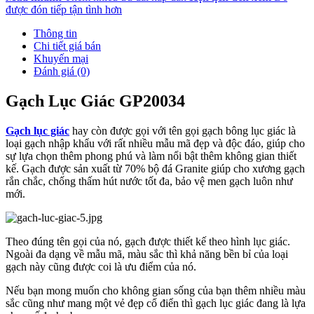
được đón tiếp tận tình hơn
Thông tin
Chi tiết giá bán
Khuyến mại
Đánh giá (0)
Gạch Lục Giác GP20034
Gạch lục giác
hay còn được gọi với tên gọi gạch bông lục giác là
loại gạch nhập khẩu với rất nhiều mẫu mã đẹp và độc đáo, giúp cho
sự lựa chọn thêm phong phú và làm nổi bật thêm không gian thiết
kế. Gạch được sản xuất từ 70% bộ đá Granite giúp cho xương gạch
rắn chắc, chống thấm hút nước tốt đa, bảo vệ men gạch luôn như
mới.
Theo đúng tên gọi của nó, gạch được thiết kế theo hình lục giác.
Ngoài đa dạng về mẫu mã, màu sắc thì khả năng bền bỉ của loại
gạch này cũng được coi là ưu điểm của nó.
Nếu bạn mong muốn cho không gian sống của bạn thêm nhiều màu
sắc cũng như mang một vẻ đẹp cổ điển thì gạch lục giác đang là lựa