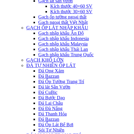
Gạch lát sân vườn
Kích thước 40×60 SV
Kích thước 30×60 SV
Gạch ốp tường ngoại thất
Gạch ngoại thất Việt Nhật
GẠCH ỐP LÁT NHẬP KHẨU
Gạch nhập khẩu Ấn Độ
Gạch nhập khẩu Indonesia
Gạch nhập khẩu Malaysia
Gạch nhập khẩu Thái Lan
Gạch nhập khẩu Trung Quốc
GẠCH KHỔ LỚN
ĐÁ TỰ NHIÊN ỐP LÁT
Đá Ong Xám
Đá Bazzan
Đá Ốp Tường Trang Trí
Đá lát Sân Vườn
Đá CuBic
Đá Bước Dạo
Đá Lai Châu
Đá Đà Nẵng
Đá Thanh Hóa
Đá Bazzan
Đá Ốp Lát Bể Bơi
Sỏi Tự Nhiên