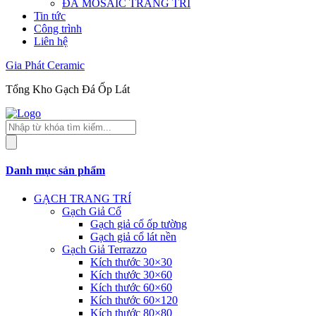
ĐÁ MOSAIC TRANG TRÍ
Tin tức
Công trình
Liên hệ
Gia Phát Ceramic
Tổng Kho Gạch Đá Ốp Lát
Tìm
kiếm
sản
phẩm
Danh mục sản phẩm
GẠCH TRANG TRÍ
Gạch Giả Cổ
Gạch giả cổ ốp tường
Gạch giả cổ lát nền
Gạch Giả Terrazzo
Kích thước 30×30
Kích thước 30×60
Kích thước 60×60
Kích thước 60×120
Kích thước 80×80