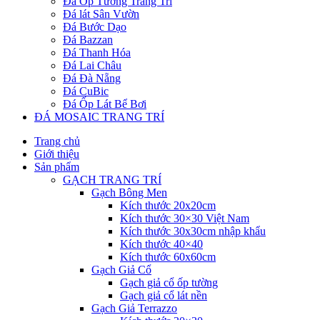
Đá Ốp Tường Trang Trí
Đá lát Sân Vườn
Đá Bước Dạo
Đá Bazzan
Đá Thanh Hóa
Đá Lai Châu
Đá Đà Nẵng
Đá CuBic
Đá Ốp Lát Bể Bơi
ĐÁ MOSAIC TRANG TRÍ
Trang chủ
Giới thiệu
Sản phẩm
GẠCH TRANG TRÍ
Gạch Bông Men
Kích thước 20x20cm
Kích thước 30×30 Việt Nam
Kích thước 30x30cm nhập khẩu
Kích thước 40×40
Kích thước 60x60cm
Gạch Giả Cổ
Gạch giả cổ ốp tường
Gạch giả cổ lát nền
Gạch Giả Terrazzo