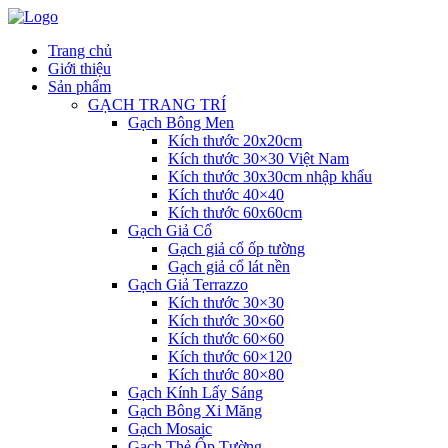
Trang chủ
Giới thiệu
Sản phẩm
GẠCH TRANG TRÍ
Gạch Bông Men
Kích thước 20x20cm
Kích thước 30×30 Việt Nam
Kích thước 30x30cm nhập khẩu
Kích thước 40×40
Kích thước 60x60cm
Gạch Giả Cổ
Gạch giả cổ ốp tường
Gạch giả cổ lát nền
Gạch Giả Terrazzo
Kích thước 30×30
Kích thước 30×60
Kích thước 60×60
Kích thước 60×120
Kích thước 80×80
Gạch Kính Lấy Sáng
Gạch Bông Xi Măng
Gạch Mosaic
Gạch Thẻ Ốp Tường