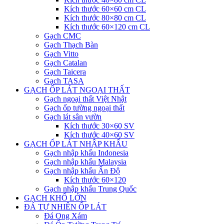
Kích thước 60×60 cm CL
Kích thước 80×80 cm CL
Kích thước 60×120 cm CL
Gạch CMC
Gạch Thạch Bàn
Gạch Vitto
Gạch Catalan
Gạch Taicera
Gạch TASA
GẠCH ỐP LÁT NGOẠI THẤT
Gạch ngoại thất Việt Nhật
Gạch ốp tường ngoại thất
Gạch lát sân vườn
Kích thước 30×60 SV
Kích thước 40×60 SV
GẠCH ỐP LÁT NHẬP KHẨU
Gạch nhập khẩu Indonesia
Gạch nhập khẩu Malaysia
Gạch nhập khẩu Ấn Độ
Kích thước 60×120
Gạch nhập khẩu Trung Quốc
GẠCH KHỔ LỚN
ĐÁ TỰ NHIÊN ỐP LÁT
Đá Ong Xám