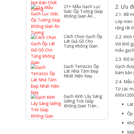
2. Ưu 
21+ Mẫu Gạch Lục
Giác Ốp Tường Giúp
2.1. Bề m
Không Gian Ấn
Tượng
Lớp men 
rộng rãi 
Cách Chọn Gạch Ốp
2.2. Kíc
Lát Giả Gỗ Cho
Với khổ g
Từng Không Gian
mẫu gạch 
2.3. Độ b
Gạch Terrazzo Ốp
Gạch đượ
Lát Nhà Tắm Đẹp
bám bẩn n
Nhất Hiện Nay
2.4. Mẫu
Từ các mẫ
600x1200 
Gạch Kính Lấy Sáng
Giếng Trời Giúp
Lát
Không Gian Tràn
Ngập Ánh Sáng
Ốp 
Khô
Mặt