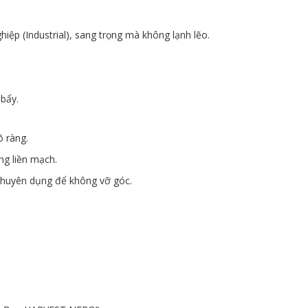
ệp (Industrial), sang trọng mà không lạnh lẽo.
bẩy.
õ ràng.
ng liền mạch.
chuyên dụng để không vỡ góc.