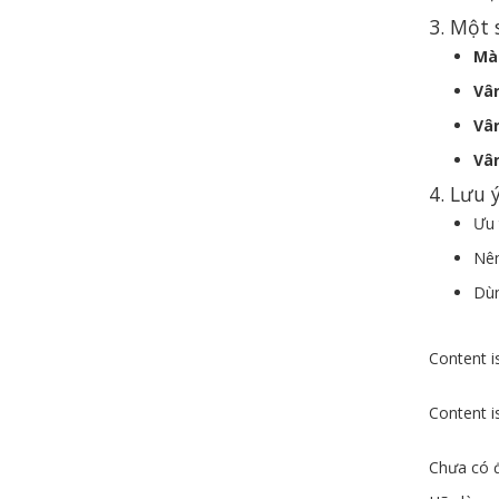
3. Một
Mà
Vâ
Vâ
Vâ
4. Lưu 
Ưu 
Nên
Dùn
Content is
Content is
Chưa có đ