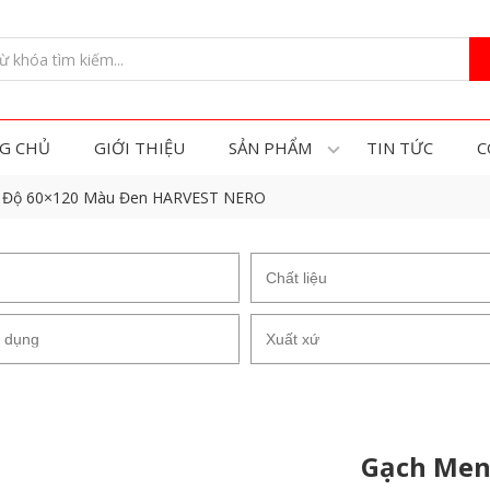
G CHỦ
GIỚI THIỆU
SẢN PHẨM
TIN TỨC
C
n Độ 60×120 Màu Đen HARVEST NERO
Gạch Men