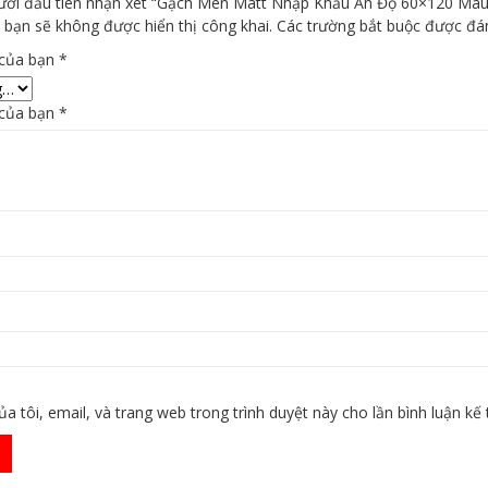
gười đầu tiên nhận xét “Gạch Men Matt Nhập Khẩu Ấn Độ 60×120 M
 bạn sẽ không được hiển thị công khai.
Các trường bắt buộc được đ
 của bạn
*
 của bạn
*
ủa tôi, email, và trang web trong trình duyệt này cho lần bình luận kế t