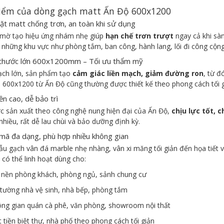
điểm của dòng gạch matt Ấn Độ 600x1200
ặt matt chống trơn, an toàn khi sử dụng
mờ tạo hiệu ứng nhám nhẹ giúp
hạn chế trơn trượt
ngay cả khi sà
ở những khu vực như phòng tắm, ban công, hành lang, lối đi công cộng,
h thước lớn 600x1200mm – Tối ưu thẩm mỹ
ạch lớn, sản phẩm tạo
cảm giác liền mạch, giảm đường ron
, từ 
600x1200 từ Ấn Độ cũng thường được thiết kế theo phong cách tối giả
ền cao, dễ bảo trì
c sản xuất theo công nghệ nung hiện đại của Ấn Độ,
chịu lực tốt,
hiều, rất dễ lau chùi và bảo dưỡng định kỳ.
 mã đa dạng, phù hợp nhiều không gian
u gạch vân đá marble nhẹ nhàng, vân xi măng tối giản đến họa tiết 
có thể linh hoạt dùng cho:
 nền phòng khách, phòng ngủ, sảnh chung cư
tường nhà vệ sinh, nhà bếp, phòng tắm
ng gian quán cà phê, văn phòng, showroom nội thất
 tiền biệt thự, nhà phố theo phong cách tối giản