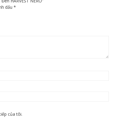
àu Đen HARVEST NERO”
ánh dấu
*
iếp của tôi.