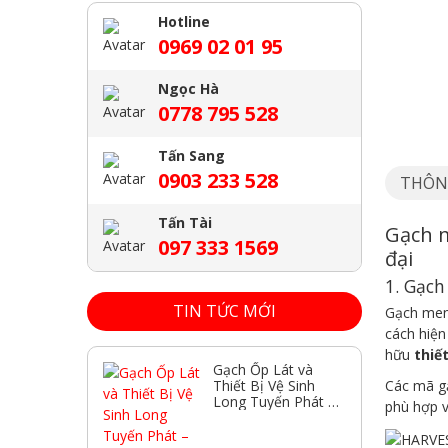
Hotline
0969 02 01 95
Ngọc Hà
0778 795 528
Tấn Sang
0903 233 528
THÔN
Tấn Tài
Gạch m
097 333 1569
đại
1. Gạc
TIN TỨC MỚI
Gạch men
cách hiện
hữu
thiế
Gạch Ốp Lát và
Thiết Bị Vệ Sinh
Các mã g
Long Tuyến Phát –
phù hợp v
Nơi Bán Chất
Lượng