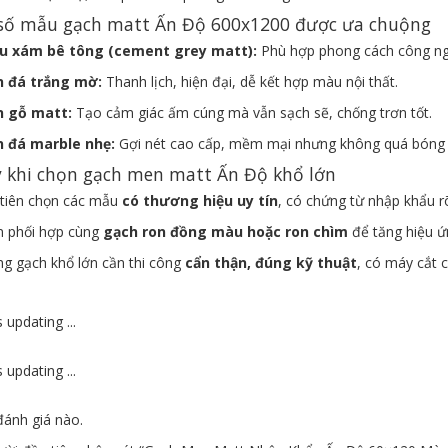
 số mẫu gạch matt Ấn Độ 600x1200 được ưa chuộng
u xám bê tông (cement grey matt):
Phù hợp phong cách công nghi
n đá trắng mờ:
Thanh lịch, hiện đại, dễ kết hợp màu nội thất.
n gỗ matt:
Tạo cảm giác ấm cúng mà vẫn sạch sẽ, chống trơn tốt.
n đá marble nhẹ:
Gợi nét cao cấp, mềm mại nhưng không quá bóng 
ý khi chọn gạch men matt Ấn Độ khổ lớn
tiên chọn các mẫu
có thương hiệu uy tín
, có chứng từ nhập khẩu r
 phối hợp cùng
gạch ron đồng màu hoặc ron chìm
để tăng hiệu ứ
g gạch khổ lớn cần thi công
cẩn thận, đúng kỹ thuật
, có máy cắt 
 updating ...
 updating ...
ánh giá nào.