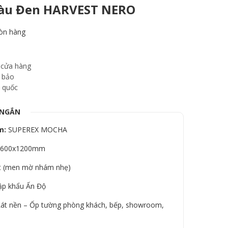
àu Đen HARVEST NERO
òn hàng
 cửa hàng
 bảo
 quốc
 NGẮN
m:
SUPEREX MOCHA
600x1200mm
 (men mờ nhám nhẹ)
p khẩu Ấn Độ
át nền – Ốp tường phòng khách, bếp, showroom,