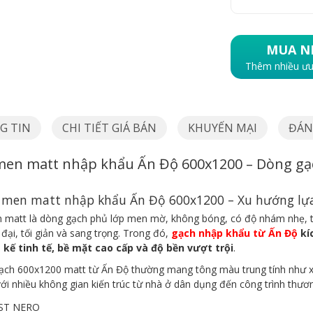
MUA N
Thêm nhiều ưu
G TIN
CHI TIẾT GIÁ BÁN
KHUYẾN MẠI
ĐÁNH
en matt nhập khẩu Ấn Độ 600x1200 – Dòng gạc
h men matt nhập khẩu Ấn Độ 600x1200 – Xu hướng lựa
 matt là dòng gạch phủ lớp men mờ, không bóng, có độ nhám nhẹ, t
 đại, tối giản và sang trọng. Trong đó,
gạch nhập khẩu từ Ấn Độ
kí
t kế tinh tế, bề mặt cao cấp và độ bền vượt trội
.
ạch 600x1200 matt từ Ấn Độ thường mang tông màu trung tính như xá
ới nhiều không gian kiến trúc từ nhà ở dân dụng đến công trình thươ