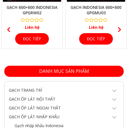
GẠCH 600×600 INDONESIA
GẠCH INDONESIA 600×600
GPGRW02
GPGMU03
Liên hệ
Liên hệ
ĐỌC TIẾP
ĐỌC TIẾP
DANH MỤC SẢN PHẨM
GẠCH TRANG TRÍ
GẠCH ỐP LÁT NỘI THẤT
GẠCH ỐP LÁT NGOẠI THẤT
GẠCH ỐP LÁT NHẬP KHẨU
Gạch nhập khẩu Indonesia