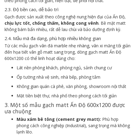
theo phong cách tối giản, hiện đại, dễ phối nội thất.
2.3. Độ bền cao, dễ bảo trì
Gạch được sản xuất theo công nghệ nung hiện đại của Ấn Độ,
chịu lực tốt, chống thấm, không cong vênh
. Bề mặt matt
không bám bẩn nhiều, rất dễ lau chùi và bảo dưỡng định kỳ.
2.4. Mẫu mã đa dạng, phù hợp nhiều không gian
Từ các mẫu gạch vân đá marble nhẹ nhàng, vân xi măng tối giản
đến họa tiết vân gỗ matt sang trọng, dòng gạch matt Ấn Độ
600x1200 có thể linh hoạt dùng cho:
Lát nền phòng khách, phòng ngủ, sảnh chung cư
Ốp tường nhà vệ sinh, nhà bếp, phòng tắm
Không gian quán cà phê, văn phòng, showroom nội thất
Mặt tiền biệt thự, nhà phố theo phong cách tối giản
3. Một số mẫu gạch matt Ấn Độ 600x1200 được
ưa chuộng
Màu xám bê tông (cement grey matt):
Phù hợp
phong cách công nghiệp (Industrial), sang trọng mà không
lạnh lẽo.