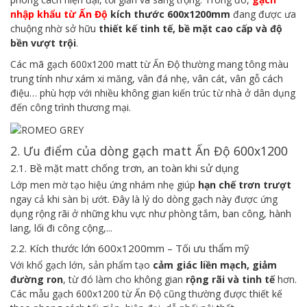
nhập khẩu từ Ấn Độ
kích thước 600x1200mm
đang được ưa
chuộng nhờ sở hữu
thiết kế tinh tế, bề mặt cao cấp và độ
bền vượt trội
.
Các mã gạch 600x1200 matt từ Ấn Độ thường mang tông màu
trung tính như xám xi măng, vân đá nhẹ, vân cát, vân gỗ cách
điệu… phù hợp với nhiều không gian kiến trúc từ nhà ở dân dụng
đến công trình thương mại.
2. Ưu điểm của dòng gạch matt Ấn Độ 600x1200
2.1. Bề mặt matt chống trơn, an toàn khi sử dụng
Lớp men mờ tạo hiệu ứng nhám nhẹ giúp
hạn chế trơn trượt
ngay cả khi sàn bị ướt. Đây là lý do dòng gạch này được ứng
dụng rộng rãi ở những khu vực như phòng tắm, ban công, hành
lang, lối đi công cộng,...
2.2. Kích thước lớn 600x1200mm – Tối ưu thẩm mỹ
Với khổ gạch lớn, sản phẩm tạo
cảm giác liền mạch, giảm
đường ron
, từ đó làm cho không gian
rộng rãi và tinh tế
hơn.
Các mẫu gạch 600x1200 từ Ấn Độ cũng thường được thiết kế