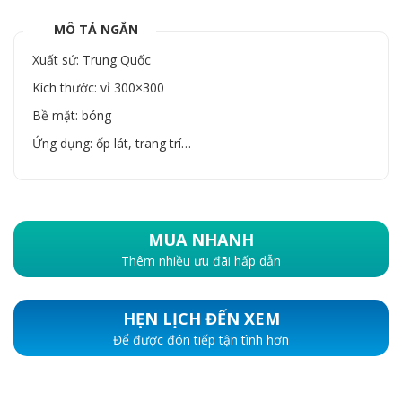
MÔ TẢ NGẮN
Xuất sứ: Trung Quốc
Kích thước: vỉ 300×300
Bề mặt: bóng
Ứng dụng: ốp lát, trang trí…
MUA NHANH
Thêm nhiều ưu đãi hấp dẫn
HẸN LỊCH ĐẾN XEM
Để được đón tiếp tận tình hơn