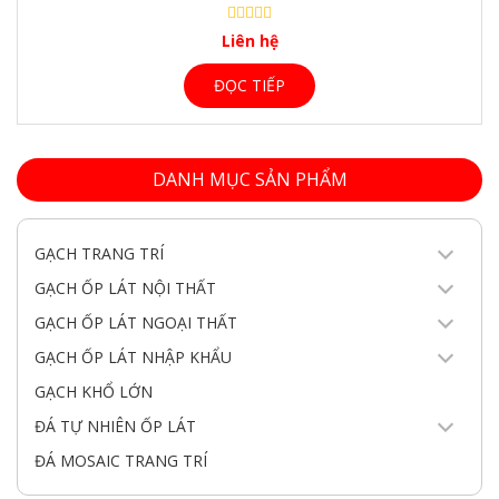
Liên hệ
ĐỌC TIẾP
DANH MỤC SẢN PHẨM
GẠCH TRANG TRÍ
GẠCH ỐP LÁT NỘI THẤT
GẠCH ỐP LÁT NGOẠI THẤT
GẠCH ỐP LÁT NHẬP KHẨU
GẠCH KHỔ LỚN
ĐÁ TỰ NHIÊN ỐP LÁT
ĐÁ MOSAIC TRANG TRÍ