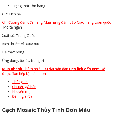
Trạng thái:
Còn hàng
Giá: Liên hệ
Chỉ đường đến cửa hàng
Mua hàng đảm bảo
Giao hàng toàn quốc
Mô tả ngắn
Xuất sứ: Trung Quốc
Kích thước: vỉ 300×300
Bề mặt: bóng
Ứng dụng: ốp lát, trang trí…
Mua nhanh
Thêm nhiều ưu đãi hấp dẫn
Hẹn lịch đến xem
Để
được đón tiếp tận tình hơn
Thông tin
Chi tiết giá bán
Khuyến mại
Đánh giá (0)
Gạch Mosaic Thủy Tinh Đơn Màu