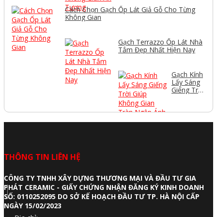
Cách Chọn Gạch Ốp Lát Giả Gỗ Cho Từng
Không Gian
Gạch Terrazzo Ốp Lát Nhà
Tắm Đẹp Nhất Hiện Nay
Gạch Kính
Lấy Sáng
Giếng Trời
Giúp
Không
Gian Tràn
Ngập Ánh
Sáng
THÔNG TIN LIÊN HỆ
CÔNG TY TNHH XÂY DỰNG THƯƠNG MẠI VÀ ĐẦU TƯ GIA
PHÁT CERAMIC - GIẤY CHỨNG NHẬN ĐĂNG KÝ KINH DOANH
SỐ: 0110252095 DO SỞ KẾ HOẠCH ĐẦU TƯ TP. HÀ NỘI CẤP
NGÀY 15/02/2023