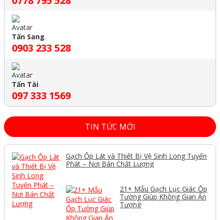
0778 795 528
Tấn Sang
0903 233 528
Tấn Tài
097 333 1569
TIN TỨC MỚI
Gạch Ốp Lát và Thiết Bị Vệ Sinh Long Tuyến
Phát – Nơi Bán Chất Lượng
21+ Mẫu Gạch Lục Giác Ốp
Tường Giúp Không Gian Ấn
Tượng