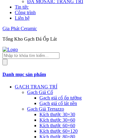
ĐÁ MOSAIC TRANG TRÍ
Tin tức
Công trình
Liên hệ
Gia Phát Ceramic
Tổng Kho Gạch Đá Ốp Lát
Tìm
kiếm
sản
phẩm
Danh mục sản phẩm
GẠCH TRANG TRÍ
Gạch Giả Cổ
Gạch giả cổ ốp tường
Gạch giả cổ lát nền
Gạch Giả Terrazzo
Kích thước 30×30
Kích thước 30×60
Kích thước 60×60
Kích thước 60×120
Kích thước 80×80