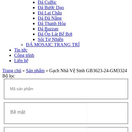
Đá CuBic
Đá Bước Dạo
Đá Lai Châu
Đá Đà Nẵng
Đá Thanh Hóa
Đá Bazzan
Đá Ốp Lát Bể Bơi
Sỏi Tự Nhiên
ĐÁ MOSAIC TRANG TRÍ
Tin tức
Công trình
Liên hệ
Trang chủ
»
Sản phẩm
»
Gạch Nhà Vệ Sinh GB3623-24-GM3324
Bộ lọc