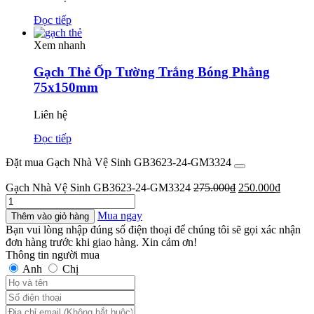
Đọc tiếp
Xem nhanh
Gạch Thẻ Ốp Tường Trắng Bóng Phẳng
75x150mm
Liên hệ
Đọc tiếp
Đặt mua Gạch Nhà Vệ Sinh GB3623-24-GM3324
Giá
Giá
Gạch Nhà Vệ Sinh GB3623-24-GM3324
275.000
₫
250.000
₫
Gạch
gốc
hiện
Nhà
là:
tại
Mua ngay
Thêm vào giỏ hàng
Vệ
275.000₫.
là:
Bạn vui lòng nhập đúng số điện thoại để chúng tôi sẽ gọi xác nhận
Sinh
250.00
đơn hàng trước khi giao hàng. Xin cảm ơn!
GB3623-
Thông tin người mua
24-
Anh
Chị
GM3324
số
lượng