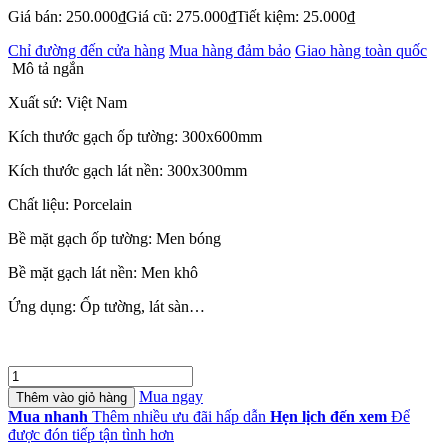
Giá bán:
250.000
₫
Giá cũ:
275.000
₫
Tiết kiệm:
25.000
₫
Chỉ đường đến cửa hàng
Mua hàng đảm bảo
Giao hàng toàn quốc
Mô tả ngắn
Xuất sứ: Việt Nam
Kích thước gạch ốp tường: 300x600mm
Kích thước gạch lát nền: 300x300mm
Chất liệu: Porcelain
Bề mặt gạch ốp tường: Men bóng
Bề mặt gạch lát nền: Men khô
Ứng dụng: Ốp tường, lát sàn…
Gạch
Nhà
Mua ngay
Thêm vào giỏ hàng
Vệ
Mua nhanh
Thêm nhiều ưu đãi hấp dẫn
Hẹn lịch đến xem
Để
Sinh
được đón tiếp tận tình hơn
GB3623-