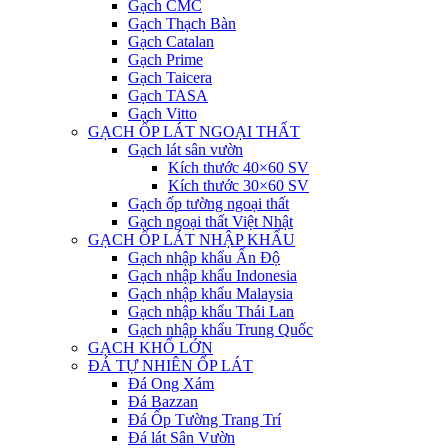
Gạch CMC
Gạch Thạch Bàn
Gạch Catalan
Gạch Prime
Gạch Taicera
Gạch TASA
Gạch Vitto
GẠCH ỐP LÁT NGOẠI THẤT
Gạch lát sân vườn
Kích thước 40×60 SV
Kích thước 30×60 SV
Gạch ốp tường ngoại thất
Gạch ngoại thất Việt Nhật
GẠCH ỐP LÁT NHẬP KHẨU
Gạch nhập khẩu Ấn Độ
Gạch nhập khẩu Indonesia
Gạch nhập khẩu Malaysia
Gạch nhập khẩu Thái Lan
Gạch nhập khẩu Trung Quốc
GẠCH KHỔ LỚN
ĐÁ TỰ NHIÊN ỐP LÁT
Đá Ong Xám
Đá Bazzan
Đá Ốp Tường Trang Trí
Đá lát Sân Vườn