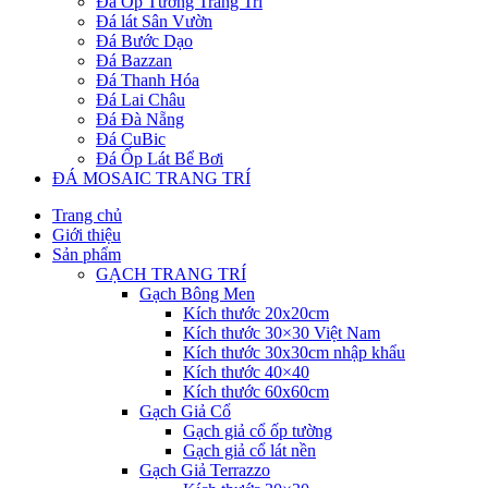
Đá Ốp Tường Trang Trí
Đá lát Sân Vườn
Đá Bước Dạo
Đá Bazzan
Đá Thanh Hóa
Đá Lai Châu
Đá Đà Nẵng
Đá CuBic
Đá Ốp Lát Bể Bơi
ĐÁ MOSAIC TRANG TRÍ
Trang chủ
Giới thiệu
Sản phẩm
GẠCH TRANG TRÍ
Gạch Bông Men
Kích thước 20x20cm
Kích thước 30×30 Việt Nam
Kích thước 30x30cm nhập khẩu
Kích thước 40×40
Kích thước 60x60cm
Gạch Giả Cổ
Gạch giả cổ ốp tường
Gạch giả cổ lát nền
Gạch Giả Terrazzo