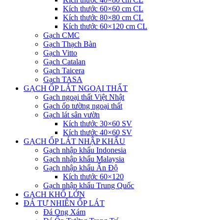
Kích thước 60×60 cm CL
Kích thước 80×80 cm CL
Kích thước 60×120 cm CL
Gạch CMC
Gạch Thạch Bàn
Gạch Vitto
Gạch Catalan
Gạch Taicera
Gạch TASA
GẠCH ỐP LÁT NGOẠI THẤT
Gạch ngoại thất Việt Nhật
Gạch ốp tường ngoại thất
Gạch lát sân vườn
Kích thước 30×60 SV
Kích thước 40×60 SV
GẠCH ỐP LÁT NHẬP KHẨU
Gạch nhập khẩu Indonesia
Gạch nhập khẩu Malaysia
Gạch nhập khẩu Ấn Độ
Kích thước 60×120
Gạch nhập khẩu Trung Quốc
GẠCH KHỔ LỚN
ĐÁ TỰ NHIÊN ỐP LÁT
Đá Ong Xám