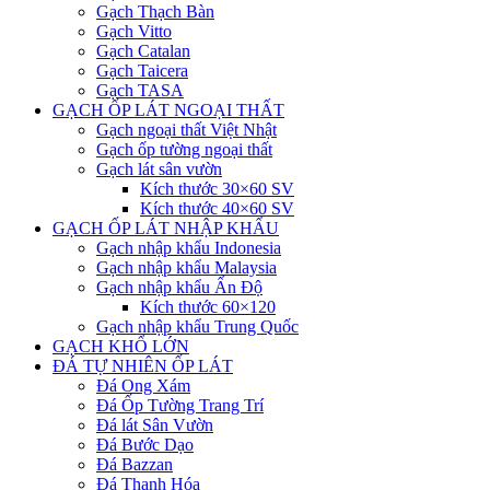
Gạch Thạch Bàn
Gạch Vitto
Gạch Catalan
Gạch Taicera
Gạch TASA
GẠCH ỐP LÁT NGOẠI THẤT
Gạch ngoại thất Việt Nhật
Gạch ốp tường ngoại thất
Gạch lát sân vườn
Kích thước 30×60 SV
Kích thước 40×60 SV
GẠCH ỐP LÁT NHẬP KHẨU
Gạch nhập khẩu Indonesia
Gạch nhập khẩu Malaysia
Gạch nhập khẩu Ấn Độ
Kích thước 60×120
Gạch nhập khẩu Trung Quốc
GẠCH KHỔ LỚN
ĐÁ TỰ NHIÊN ỐP LÁT
Đá Ong Xám
Đá Ốp Tường Trang Trí
Đá lát Sân Vườn
Đá Bước Dạo
Đá Bazzan
Đá Thanh Hóa