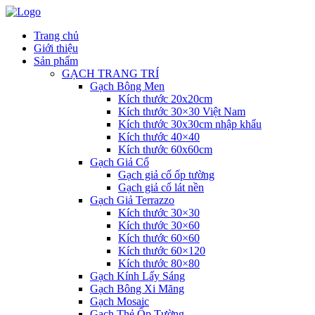
Trang chủ
Giới thiệu
Sản phẩm
GẠCH TRANG TRÍ
Gạch Bông Men
Kích thước 20x20cm
Kích thước 30×30 Việt Nam
Kích thước 30x30cm nhập khẩu
Kích thước 40×40
Kích thước 60x60cm
Gạch Giả Cổ
Gạch giả cổ ốp tường
Gạch giả cổ lát nền
Gạch Giả Terrazzo
Kích thước 30×30
Kích thước 30×60
Kích thước 60×60
Kích thước 60×120
Kích thước 80×80
Gạch Kính Lấy Sáng
Gạch Bông Xi Măng
Gạch Mosaic
Gạch Thẻ Ốp Tường