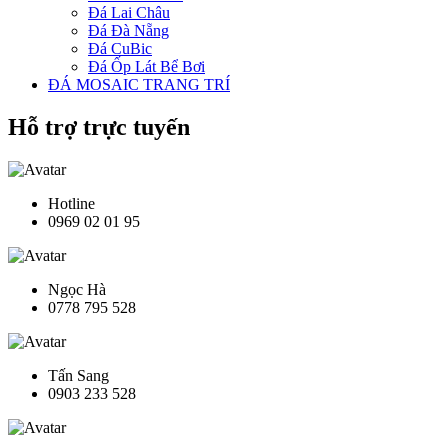
Đá Lai Châu
Đá Đà Nẵng
Đá CuBic
Đá Ốp Lát Bể Bơi
ĐÁ MOSAIC TRANG TRÍ
Hỗ trợ trực tuyến
Hotline
0969 02 01 95
Ngọc Hà
0778 795 528
Tấn Sang
0903 233 528