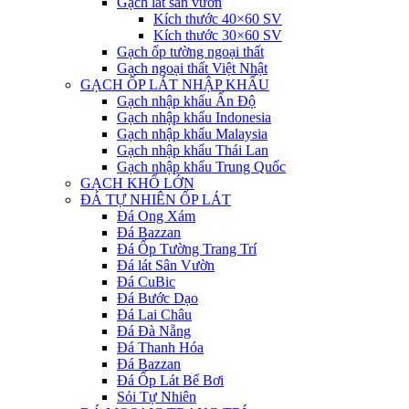
Gạch lát sân vườn
Kích thước 40×60 SV
Kích thước 30×60 SV
Gạch ốp tường ngoại thất
Gạch ngoại thất Việt Nhật
GẠCH ỐP LÁT NHẬP KHẨU
Gạch nhập khẩu Ấn Độ
Gạch nhập khẩu Indonesia
Gạch nhập khẩu Malaysia
Gạch nhập khẩu Thái Lan
Gạch nhập khẩu Trung Quốc
GẠCH KHỔ LỚN
ĐÁ TỰ NHIÊN ỐP LÁT
Đá Ong Xám
Đá Bazzan
Đá Ốp Tường Trang Trí
Đá lát Sân Vườn
Đá CuBic
Đá Bước Dạo
Đá Lai Châu
Đá Đà Nẵng
Đá Thanh Hóa
Đá Bazzan
Đá Ốp Lát Bể Bơi
Sỏi Tự Nhiên