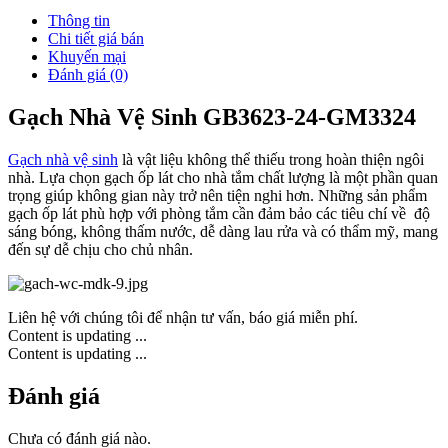
24-
Thông tin
GM3324
Chi tiết giá bán
số
Khuyến mại
lượng
Đánh giá (0)
Gạch Nhà Vệ Sinh GB3623-24-GM3324
Gạch nhà vệ sinh
là vật liệu không thể thiếu trong hoàn thiện ngôi
nhà. Lựa chọn gạch ốp lát cho nhà tắm chất lượng là một phần quan
trọng giúp không gian này trở nên tiện nghi hơn. Những sản phẩm
gạch ốp lát phù hợp với phòng tắm cần đảm bảo các tiêu chí về độ
sáng bóng, không thấm nước, dễ dàng lau rửa và có thẩm mỹ, mang
đến sự dễ chịu cho chủ nhân.
Liên hệ với chúng tôi để nhận tư vấn, báo giá miễn phí.
Content is updating ...
Content is updating ...
Đánh giá
Chưa có đánh giá nào.