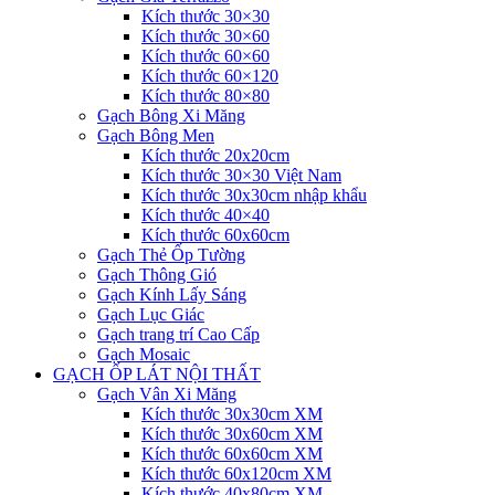
Kích thước 30×30
Kích thước 30×60
Kích thước 60×60
Kích thước 60×120
Kích thước 80×80
Gạch Bông Xi Măng
Gạch Bông Men
Kích thước 20x20cm
Kích thước 30×30 Việt Nam
Kích thước 30x30cm nhập khẩu
Kích thước 40×40
Kích thước 60x60cm
Gạch Thẻ Ốp Tường
Gạch Thông Gió
Gạch Kính Lấy Sáng
Gạch Lục Giác
Gạch trang trí Cao Cấp
Gạch Mosaic
GẠCH ỐP LÁT NỘI THẤT
Gạch Vân Xi Măng
Kích thước 30x30cm XM
Kích thước 30x60cm XM
Kích thước 60x60cm XM
Kích thước 60x120cm XM
Kích thước 40x80cm XM