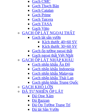
Gạch CMC
Gạch Thạch Bàn
Gạch Catalan
Gạch Prime
Gạch Taicera
Gạch TASA
Gạch Vitto
GẠCH ỐP LÁT NGOẠI THẤT
Gạch lát sân vườn
Kích thước 40×60 SV
Kích thước 30×60 SV
Gạch ốp tường ngoại thất
Gạch ngoại thất Việt Nhật
GẠCH ỐP LÁT NHẬP KHẨU
Gạch nhập khẩu Ấn Độ
Gạch nhập khẩu Indonesia
Gạch nhập khẩu Malaysia
Gạch nhập khẩu Thái Lan
Gạch nhập khẩu Trung Quốc
GẠCH KHỔ LỚN
ĐÁ TỰ NHIÊN ỐP LÁT
Đá Ong Xám
Đá Bazzan
Đá Ốp Tường Trang Trí
Đá lát Sân Vườn