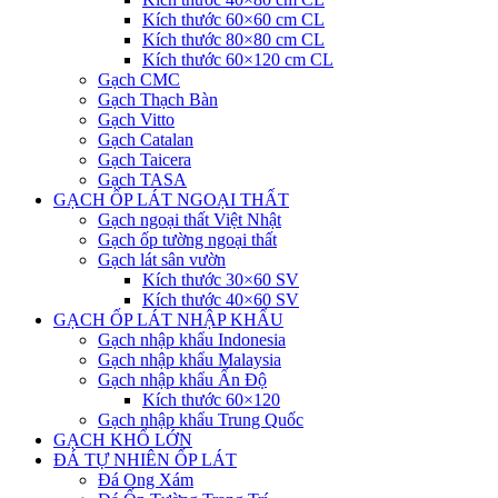
Kích thước 60×60 cm CL
Kích thước 80×80 cm CL
Kích thước 60×120 cm CL
Gạch CMC
Gạch Thạch Bàn
Gạch Vitto
Gạch Catalan
Gạch Taicera
Gạch TASA
GẠCH ỐP LÁT NGOẠI THẤT
Gạch ngoại thất Việt Nhật
Gạch ốp tường ngoại thất
Gạch lát sân vườn
Kích thước 30×60 SV
Kích thước 40×60 SV
GẠCH ỐP LÁT NHẬP KHẨU
Gạch nhập khẩu Indonesia
Gạch nhập khẩu Malaysia
Gạch nhập khẩu Ấn Độ
Kích thước 60×120
Gạch nhập khẩu Trung Quốc
GẠCH KHỔ LỚN
ĐÁ TỰ NHIÊN ỐP LÁT
Đá Ong Xám