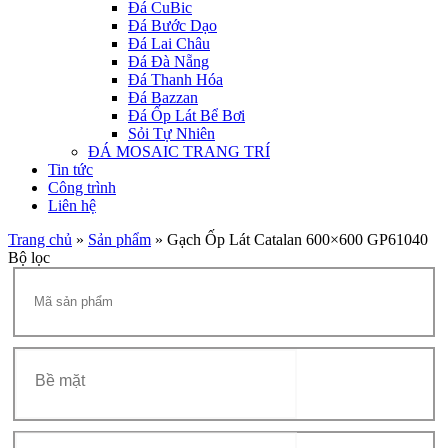
Đá CuBic
Đá Bước Dạo
Đá Lai Châu
Đá Đà Nẵng
Đá Thanh Hóa
Đá Bazzan
Đá Ốp Lát Bể Bơi
Sỏi Tự Nhiên
ĐÁ MOSAIC TRANG TRÍ
Tin tức
Công trình
Liên hệ
Trang chủ
»
Sản phẩm
»
Gạch Ốp Lát Catalan 600×600 GP61040
Bộ lọc