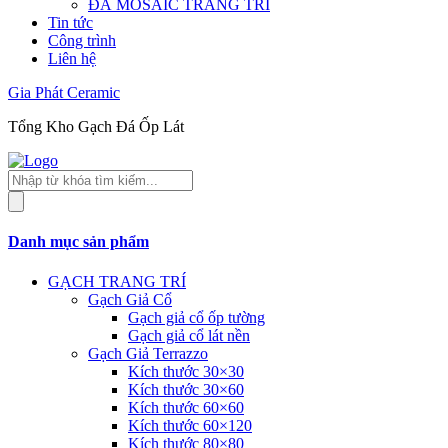
ĐÁ MOSAIC TRANG TRÍ
Tin tức
Công trình
Liên hệ
Gia Phát Ceramic
Tổng Kho Gạch Đá Ốp Lát
Tìm
kiếm
sản
phẩm
Danh mục sản phẩm
GẠCH TRANG TRÍ
Gạch Giả Cổ
Gạch giả cổ ốp tường
Gạch giả cổ lát nền
Gạch Giả Terrazzo
Kích thước 30×30
Kích thước 30×60
Kích thước 60×60
Kích thước 60×120
Kích thước 80×80