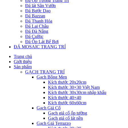
Đá Ốp Tường Trang Trí
Đá lát Sân Vườn
Đá Bước Dạo
Đá Bazzan
Đá Thanh Hóa
Đá Lai Châu
Đá Đà Nẵng
Đá CuBic
Đá Ốp Lát Bể Bơi
ĐÁ MOSAIC TRANG TRÍ
Trang chủ
Giới thiệu
Sản phẩm
GẠCH TRANG TRÍ
Gạch Bông Men
Kích thước 20x20cm
Kích thước 30×30 Việt Nam
Kích thước 30x30cm nhập khẩu
Kích thước 40×40
Kích thước 60x60cm
Gạch Giả Cổ
Gạch giả cổ ốp tường
Gạch giả cổ lát nền
Gạch Giả Terrazzo