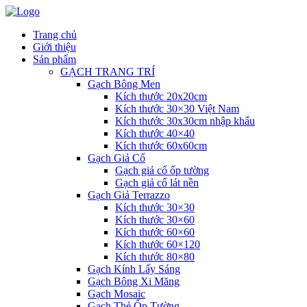
Trang chủ
Giới thiệu
Sản phẩm
GẠCH TRANG TRÍ
Gạch Bông Men
Kích thước 20x20cm
Kích thước 30×30 Việt Nam
Kích thước 30x30cm nhập khẩu
Kích thước 40×40
Kích thước 60x60cm
Gạch Giả Cổ
Gạch giả cổ ốp tường
Gạch giả cổ lát nền
Gạch Giả Terrazzo
Kích thước 30×30
Kích thước 30×60
Kích thước 60×60
Kích thước 60×120
Kích thước 80×80
Gạch Kính Lấy Sáng
Gạch Bông Xi Măng
Gạch Mosaic
Gạch Thẻ Ốp Tường