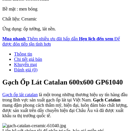
Bề mặt : men bóng
Chất liệu: Ceramic
Ứng dụng: ốp tường, lát nền.
Mua nhanh
Thêm nhiều ưu đãi hấp dẫn
Hẹn lịch đến xem
Để
được đón tiếp tận tình hơn
Thông tin
Chi tiết giá bán
Khuyến mại
Đánh giá (0)
Gạch Ốp Lát Catalan 600x600 GP61040
Gạch ốp lát catalan
là một trong những thương hiệu uy tín hàng đầu
trong lĩnh vực sản xuất gạch ốp lát tại Việt Nam.
Gạch Catalan
mang đậm phong cách thẩm mỹ, hiện đại, luôn đảm bảo chất lượng,
được sản xuất trên dây chuyền hiện đại Châu Âu và đã được xuất
khẩu ra thị trường quốc tế.
Liên hệ với chúng tôi để nhận tư vấn, báo giá miễn phí.