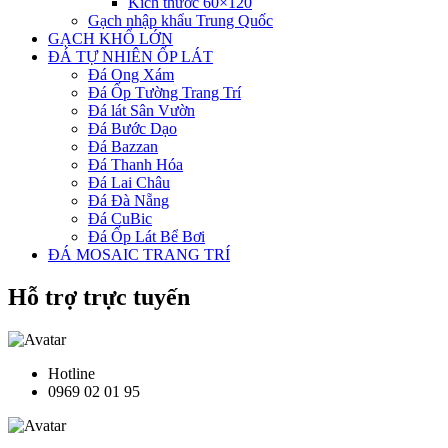
Kích thước 60×120
Gạch nhập khẩu Trung Quốc
GẠCH KHỔ LỚN
ĐÁ TỰ NHIÊN ỐP LÁT
Đá Ong Xám
Đá Ốp Tường Trang Trí
Đá lát Sân Vườn
Đá Bước Dạo
Đá Bazzan
Đá Thanh Hóa
Đá Lai Châu
Đá Đà Nẵng
Đá CuBic
Đá Ốp Lát Bể Bơi
ĐÁ MOSAIC TRANG TRÍ
Hỗ trợ trực tuyến
Hotline
0969 02 01 95