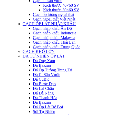
Gạch lát sân vườn
Kích thước 40×60 SV
Kích thước 30×60 SV
Gạch ốp tường ngoại thất
Gạch ngoại thất Việt Nhật
GẠCH ỐP LÁT NHẬP KHẨU
Gạch nhập khẩu Ấn Độ
Gạch nhập khẩu Indonesia
Gạch nhập khẩu Malaysia
Gạch nhập khẩu Thái Lan
Gạch nhập khẩu Trung Quốc
GẠCH KHỔ LỚN
ĐÁ TỰ NHIÊN ỐP LÁT
Đá Ong Xám
Đá Bazzan
Đá Ốp Tường Trang Trí
Đá lát Sân Vườn
Đá CuBic
Đá Bước Dạo
Đá Lai Châu
Đá Đà Nẵng
Đá Thanh Hóa
Đá Bazzan
Đá Ốp Lát Bể Bơi
Sỏi Tự Nhiên