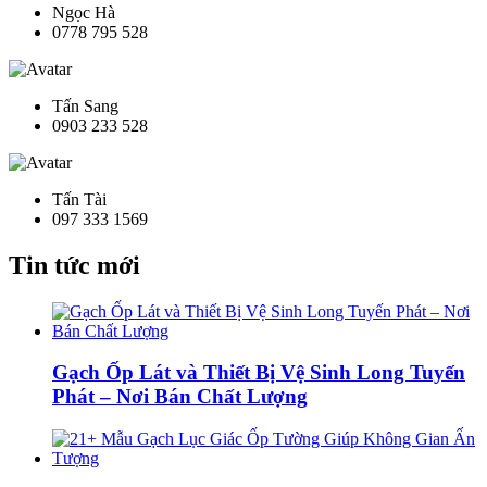
Ngọc Hà
0778 795 528
Tấn Sang
0903 233 528
Tấn Tài
097 333 1569
Tin tức mới
Gạch Ốp Lát và Thiết Bị Vệ Sinh Long Tuyến
Phát – Nơi Bán Chất Lượng