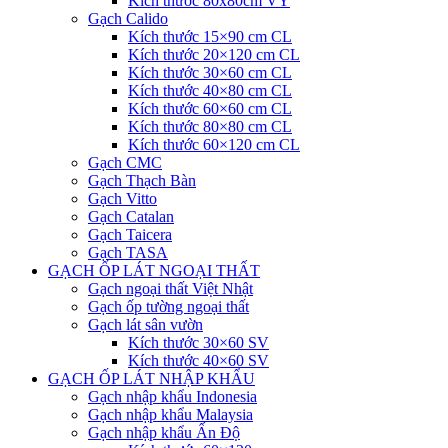
Kích thước 80x80cm VY
Gạch Calido
Kích thước 15×90 cm CL
Kích thước 20×120 cm CL
Kích thước 30×60 cm CL
Kích thước 40×80 cm CL
Kích thước 60×60 cm CL
Kích thước 80×80 cm CL
Kích thước 60×120 cm CL
Gạch CMC
Gạch Thạch Bàn
Gạch Vitto
Gạch Catalan
Gạch Taicera
Gạch TASA
GẠCH ỐP LÁT NGOẠI THẤT
Gạch ngoại thất Việt Nhật
Gạch ốp tường ngoại thất
Gạch lát sân vườn
Kích thước 30×60 SV
Kích thước 40×60 SV
GẠCH ỐP LÁT NHẬP KHẨU
Gạch nhập khẩu Indonesia
Gạch nhập khẩu Malaysia
Gạch nhập khẩu Ấn Độ