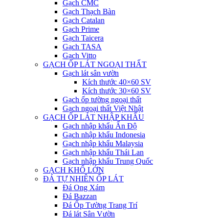
Gạch CMC
Gạch Thạch Bàn
Gạch Catalan
Gạch Prime
Gạch Taicera
Gạch TASA
Gạch Vitto
GẠCH ỐP LÁT NGOẠI THẤT
Gạch lát sân vườn
Kích thước 40×60 SV
Kích thước 30×60 SV
Gạch ốp tường ngoại thất
Gạch ngoại thất Việt Nhật
GẠCH ỐP LÁT NHẬP KHẨU
Gạch nhập khẩu Ấn Độ
Gạch nhập khẩu Indonesia
Gạch nhập khẩu Malaysia
Gạch nhập khẩu Thái Lan
Gạch nhập khẩu Trung Quốc
GẠCH KHỔ LỚN
ĐÁ TỰ NHIÊN ỐP LÁT
Đá Ong Xám
Đá Bazzan
Đá Ốp Tường Trang Trí
Đá lát Sân Vườn