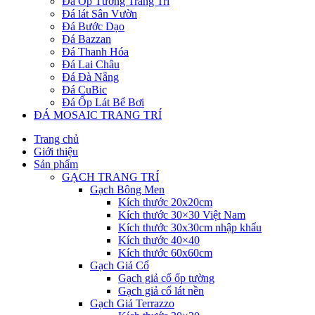
Đá Ốp Tường Trang Trí
Đá lát Sân Vườn
Đá Bước Dạo
Đá Bazzan
Đá Thanh Hóa
Đá Lai Châu
Đá Đà Nẵng
Đá CuBic
Đá Ốp Lát Bể Bơi
ĐÁ MOSAIC TRANG TRÍ
Trang chủ
Giới thiệu
Sản phẩm
GẠCH TRANG TRÍ
Gạch Bông Men
Kích thước 20x20cm
Kích thước 30×30 Việt Nam
Kích thước 30x30cm nhập khẩu
Kích thước 40×40
Kích thước 60x60cm
Gạch Giả Cổ
Gạch giả cổ ốp tường
Gạch giả cổ lát nền
Gạch Giả Terrazzo