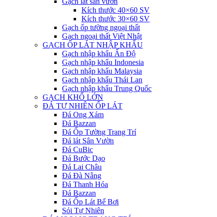
Gạch lát sân vườn
Kích thước 40×60 SV
Kích thước 30×60 SV
Gạch ốp tường ngoại thất
Gạch ngoại thất Việt Nhật
GẠCH ỐP LÁT NHẬP KHẨU
Gạch nhập khẩu Ấn Độ
Gạch nhập khẩu Indonesia
Gạch nhập khẩu Malaysia
Gạch nhập khẩu Thái Lan
Gạch nhập khẩu Trung Quốc
GẠCH KHỔ LỚN
ĐÁ TỰ NHIÊN ỐP LÁT
Đá Ong Xám
Đá Bazzan
Đá Ốp Tường Trang Trí
Đá lát Sân Vườn
Đá CuBic
Đá Bước Dạo
Đá Lai Châu
Đá Đà Nẵng
Đá Thanh Hóa
Đá Bazzan
Đá Ốp Lát Bể Bơi
Sỏi Tự Nhiên