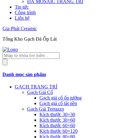
ĐÁ MOSAIC TRANG TRÍ
Tin tức
Công trình
Liên hệ
Gia Phát Ceramic
Tổng Kho Gạch Đá Ốp Lát
Tìm
kiếm
sản
phẩm
Danh mục sản phẩm
GẠCH TRANG TRÍ
Gạch Giả Cổ
Gạch giả cổ ốp tường
Gạch giả cổ lát nền
Gạch Giả Terrazzo
Kích thước 30×30
Kích thước 30×60
Kích thước 60×60
Kích thước 60×120
Kích thước 80×80