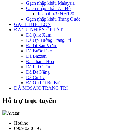
Gạch nhập khẩu Malaysia
Gạch nhập khẩu Ấn Độ
Kích thước 60×120
Gạch nhập khẩu Trung Quốc
GẠCH KHỔ LỚN
ĐÁ TỰ NHIÊN ỐP LÁT
Đá Ong Xám
Đá Ốp Tường Trang Trí
Đá lát Sân Vườn
Đá Bước Dạo
Đá Bazzan
Đá Thanh Hóa
Đá Lai Châu
Đá Đà Nẵng
Đá CuBic
Đá Ốp Lát Bể Bơi
ĐÁ MOSAIC TRANG TRÍ
Hỗ trợ trực tuyến
Hotline
0969 02 01 95