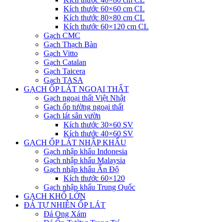
Kích thước 60×60 cm CL
Kích thước 80×80 cm CL
Kích thước 60×120 cm CL
Gạch CMC
Gạch Thạch Bàn
Gạch Vitto
Gạch Catalan
Gạch Taicera
Gạch TASA
GẠCH ỐP LÁT NGOẠI THẤT
Gạch ngoại thất Việt Nhật
Gạch ốp tường ngoại thất
Gạch lát sân vườn
Kích thước 30×60 SV
Kích thước 40×60 SV
GẠCH ỐP LÁT NHẬP KHẨU
Gạch nhập khẩu Indonesia
Gạch nhập khẩu Malaysia
Gạch nhập khẩu Ấn Độ
Kích thước 60×120
Gạch nhập khẩu Trung Quốc
GẠCH KHỔ LỚN
ĐÁ TỰ NHIÊN ỐP LÁT
Đá Ong Xám