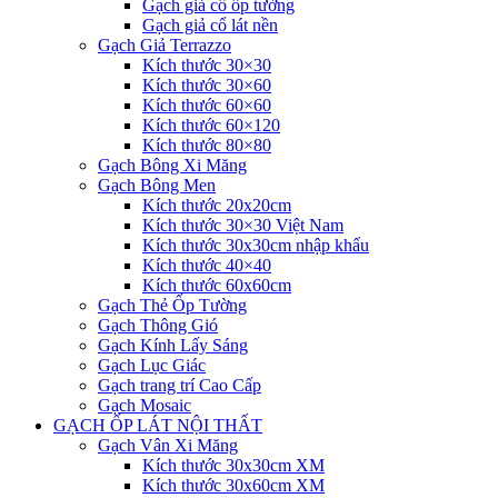
Gạch giả cổ ốp tường
Gạch giả cổ lát nền
Gạch Giả Terrazzo
Kích thước 30×30
Kích thước 30×60
Kích thước 60×60
Kích thước 60×120
Kích thước 80×80
Gạch Bông Xi Măng
Gạch Bông Men
Kích thước 20x20cm
Kích thước 30×30 Việt Nam
Kích thước 30x30cm nhập khẩu
Kích thước 40×40
Kích thước 60x60cm
Gạch Thẻ Ốp Tường
Gạch Thông Gió
Gạch Kính Lấy Sáng
Gạch Lục Giác
Gạch trang trí Cao Cấp
Gạch Mosaic
GẠCH ỐP LÁT NỘI THẤT
Gạch Vân Xi Măng
Kích thước 30x30cm XM
Kích thước 30x60cm XM