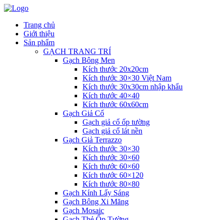
Trang chủ
Giới thiệu
Sản phẩm
GẠCH TRANG TRÍ
Gạch Bông Men
Kích thước 20x20cm
Kích thước 30×30 Việt Nam
Kích thước 30x30cm nhập khẩu
Kích thước 40×40
Kích thước 60x60cm
Gạch Giả Cổ
Gạch giả cổ ốp tường
Gạch giả cổ lát nền
Gạch Giả Terrazzo
Kích thước 30×30
Kích thước 30×60
Kích thước 60×60
Kích thước 60×120
Kích thước 80×80
Gạch Kính Lấy Sáng
Gạch Bông Xi Măng
Gạch Mosaic
Gạch Thẻ Ốp Tường