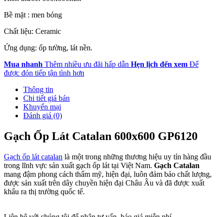
Bề mặt : men bóng
Chất liệu: Ceramic
Ứng dụng: ốp tường, lát nền.
Mua nhanh
Thêm nhiều ưu đãi hấp dẫn
Hẹn lịch đến xem
Để
được đón tiếp tận tình hơn
Thông tin
Chi tiết giá bán
Khuyến mại
Đánh giá (0)
Gạch Ốp Lát Catalan 600x600 GP6120
Gạch ốp lát catalan
là một trong những thương hiệu uy tín hàng đầu
trong lĩnh vực sản xuất gạch ốp lát tại Việt Nam.
Gạch Catalan
mang đậm phong cách thẩm mỹ, hiện đại, luôn đảm bảo chất lượng,
được sản xuất trên dây chuyền hiện đại Châu Âu và đã được xuất
khẩu ra thị trường quốc tế.
Liên hệ với chúng tôi để nhận tư vấn, báo giá miễn phí.