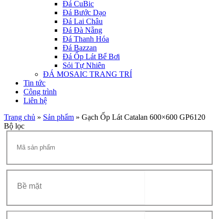
Đá CuBic
Đá Bước Dạo
Đá Lai Châu
Đá Đà Nẵng
Đá Thanh Hóa
Đá Bazzan
Đá Ốp Lát Bể Bơi
Sỏi Tự Nhiên
ĐÁ MOSAIC TRANG TRÍ
Tin tức
Công trình
Liên hệ
Trang chủ
»
Sản phẩm
»
Gạch Ốp Lát Catalan 600×600 GP6120
Bộ lọc