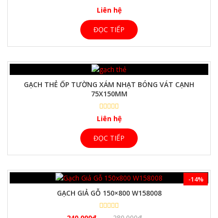
Liên hệ
ĐỌC TIẾP
GẠCH THẺ ỐP TƯỜNG XÁM NHẠT BÓNG VÁT CẠNH
75X150MM
Liên hệ
ĐỌC TIẾP
-14%
GẠCH GIẢ GỖ 150×800 W158008
240.000
₫
280.000
₫