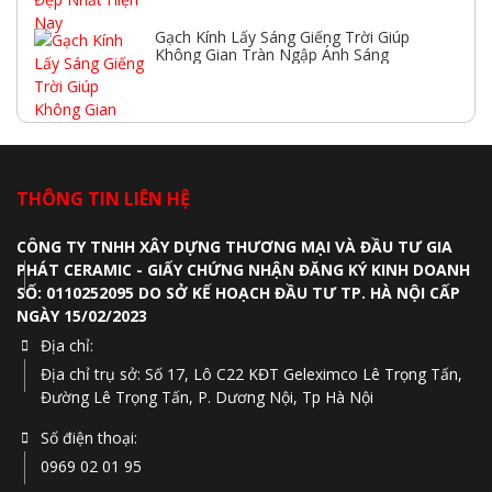
Gạch Kính Lấy Sáng Giếng Trời Giúp
Không Gian Tràn Ngập Ánh Sáng
THÔNG TIN LIÊN HỆ
CÔNG TY TNHH XÂY DỰNG THƯƠNG MẠI VÀ ĐẦU TƯ GIA
PHÁT CERAMIC - GIẤY CHỨNG NHẬN ĐĂNG KÝ KINH DOANH
SỐ: 0110252095 DO SỞ KẾ HOẠCH ĐẦU TƯ TP. HÀ NỘI CẤP
NGÀY 15/02/2023
Địa chỉ:
Địa chỉ trụ sở: Số 17, Lô C22 KĐT Geleximco Lê Trọng Tấn,
Đường Lê Trọng Tấn, P. Dương Nội, Tp Hà Nội
Số điện thoại:
0969 02 01 95