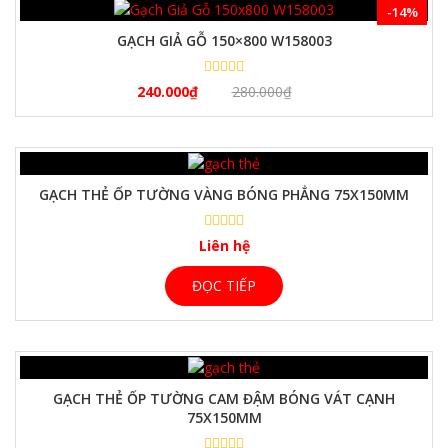
-14%
GẠCH GIẢ GỖ 150×800 W158003
240.000
₫
280.000
₫
GẠCH THẺ ỐP TƯỜNG VÀNG BÓNG PHẲNG 75X150MM
Liên hệ
ĐỌC TIẾP
GẠCH THẺ ỐP TƯỜNG CAM ĐẬM BÓNG VÁT CẠNH
75X150MM