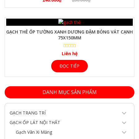
GẠCH THẺ ỐP TƯỜNG XANH DƯƠNG ĐẬM BÓNG VÁT CẠNH
75X150MM
Liên hệ
ĐỌC TIẾP
DANH MỤC SẢN PHẨM
GẠCH TRANG TRÍ
GẠCH ỐP LÁT NỘI THẤT
Gạch Vân Xi Măng