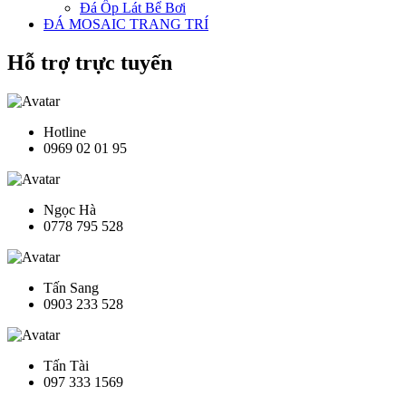
Đá Ốp Lát Bể Bơi
ĐÁ MOSAIC TRANG TRÍ
Hỗ trợ trực tuyến
Hotline
0969 02 01 95
Ngọc Hà
0778 795 528
Tấn Sang
0903 233 528
Tấn Tài
097 333 1569