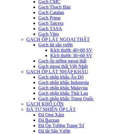
Gạch CMC
Gạch Thạch Bàn
Gạch Catalan
Gạch Prime
Gạch Taicera
Gạch TASA
Gạch Vitto
GẠCH ỐP LÁT NGOẠI THẤT
Gạch lát sân vườn
Kích thước 40×60 SV
Kích thước 30×60 SV
Gạch ốp tường ngoại thất
Gạch ngoại thất Việt Nhật
GẠCH ỐP LÁT NHẬP KHẨU
Gạch nhập khẩu Ấn Độ
Gạch nhập khẩu Indonesia
Gạch nhập khẩu Malaysia
Gạch nhập khẩu Thái Lan
Gạch nhập khẩu Trung Quốc
GẠCH KHỔ LỚN
ĐÁ TỰ NHIÊN ỐP LÁT
Đá Ong Xám
Đá Bazzan
Đá Ốp Tường Trang Trí
Đá lát Sân Vườn