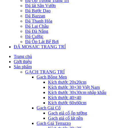
Đá Ốp Tường Trang Trí
Đá lát Sân Vườn
Đá Bước Dạo
Đá Bazzan
Đá Thanh Hóa
Đá Lai Châu
Đá Đà Nẵng
Đá CuBic
Đá Ốp Lát Bể Bơi
ĐÁ MOSAIC TRANG TRÍ
Trang chủ
Giới thiệu
Sản phẩm
GẠCH TRANG TRÍ
Gạch Bông Men
Kích thước 20x20cm
Kích thước 30×30 Việt Nam
Kích thước 30x30cm nhập khẩu
Kích thước 40×40
Kích thước 60x60cm
Gạch Giả Cổ
Gạch giả cổ ốp tường
Gạch giả cổ lát nền
Gạch Giả Terrazzo