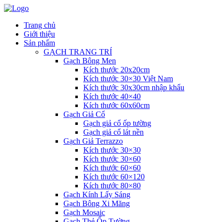
Trang chủ
Giới thiệu
Sản phẩm
GẠCH TRANG TRÍ
Gạch Bông Men
Kích thước 20x20cm
Kích thước 30×30 Việt Nam
Kích thước 30x30cm nhập khẩu
Kích thước 40×40
Kích thước 60x60cm
Gạch Giả Cổ
Gạch giả cổ ốp tường
Gạch giả cổ lát nền
Gạch Giả Terrazzo
Kích thước 30×30
Kích thước 30×60
Kích thước 60×60
Kích thước 60×120
Kích thước 80×80
Gạch Kính Lấy Sáng
Gạch Bông Xi Măng
Gạch Mosaic
Gạch Thẻ Ốp Tường