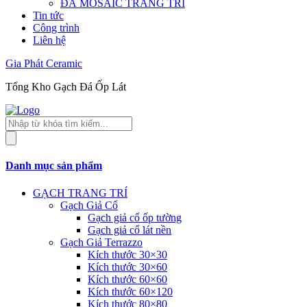
ĐÁ MOSAIC TRANG TRÍ
Tin tức
Công trình
Liên hệ
Gia Phát Ceramic
Tổng Kho Gạch Đá Ốp Lát
Tìm
kiếm
sản
phẩm
Danh mục sản phẩm
GẠCH TRANG TRÍ
Gạch Giả Cổ
Gạch giả cổ ốp tường
Gạch giả cổ lát nền
Gạch Giả Terrazzo
Kích thước 30×30
Kích thước 30×60
Kích thước 60×60
Kích thước 60×120
Kích thước 80×80