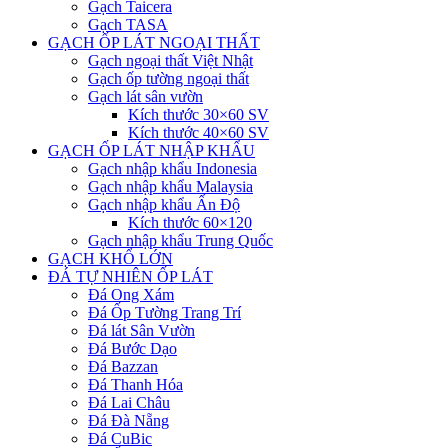
Gạch Taicera
Gạch TASA
GẠCH ỐP LÁT NGOẠI THẤT
Gạch ngoại thất Việt Nhật
Gạch ốp tường ngoại thất
Gạch lát sân vườn
Kích thước 30×60 SV
Kích thước 40×60 SV
GẠCH ỐP LÁT NHẬP KHẨU
Gạch nhập khẩu Indonesia
Gạch nhập khẩu Malaysia
Gạch nhập khẩu Ấn Độ
Kích thước 60×120
Gạch nhập khẩu Trung Quốc
GẠCH KHỔ LỚN
ĐÁ TỰ NHIÊN ỐP LÁT
Đá Ong Xám
Đá Ốp Tường Trang Trí
Đá lát Sân Vườn
Đá Bước Dạo
Đá Bazzan
Đá Thanh Hóa
Đá Lai Châu
Đá Đà Nẵng
Đá CuBic