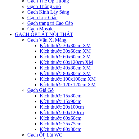
Gạch Thẻ Ốp Tường
Gạch Thông Gió
Gạch Kính Lấy Sáng
Gạch Lục Giác
Gạch trang trí Cao Cấp
Gạch Mosaic
GẠCH ỐP LÁT NỘI THẤT
Gạch Vân Xi Măng
Kích thước 30x30cm XM
Kích thước 30x60cm XM
Kích thước 60x60cm XM
Kích thước 60x120cm XM
Kích thước 40x80cm XM
Kích thước 80x80cm XM
Kích thước 100x100cm XM
Kích thước 120x120cm XM
Gạch Giả Gỗ
Kích thước 15x80cm
Kích thước 15x90cm
Kích thước 20x100cm
Kích thước 60x120cm
Kích thước 60x60cm
Kích thước 75x75cm
Kích thước 80x80cm
Gạch ỐP Lát WC