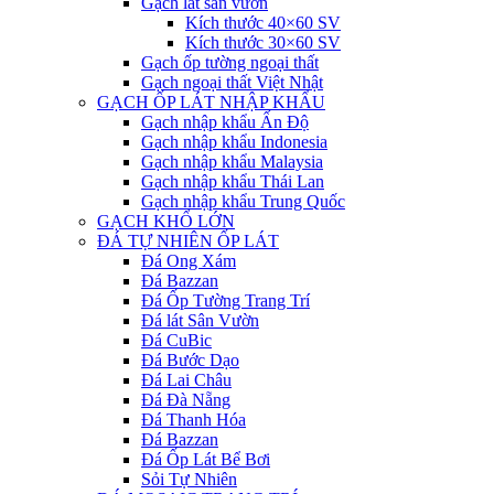
Gạch lát sân vườn
Kích thước 40×60 SV
Kích thước 30×60 SV
Gạch ốp tường ngoại thất
Gạch ngoại thất Việt Nhật
GẠCH ỐP LÁT NHẬP KHẨU
Gạch nhập khẩu Ấn Độ
Gạch nhập khẩu Indonesia
Gạch nhập khẩu Malaysia
Gạch nhập khẩu Thái Lan
Gạch nhập khẩu Trung Quốc
GẠCH KHỔ LỚN
ĐÁ TỰ NHIÊN ỐP LÁT
Đá Ong Xám
Đá Bazzan
Đá Ốp Tường Trang Trí
Đá lát Sân Vườn
Đá CuBic
Đá Bước Dạo
Đá Lai Châu
Đá Đà Nẵng
Đá Thanh Hóa
Đá Bazzan
Đá Ốp Lát Bể Bơi
Sỏi Tự Nhiên