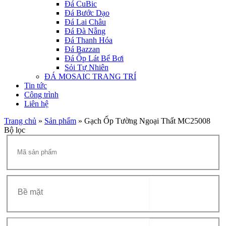
Đá CuBic
Đá Bước Dạo
Đá Lai Châu
Đá Đà Nẵng
Đá Thanh Hóa
Đá Bazzan
Đá Ốp Lát Bể Bơi
Sỏi Tự Nhiên
ĐÁ MOSAIC TRANG TRÍ
Tin tức
Công trình
Liên hệ
Trang chủ
»
Sản phẩm
»
Gạch Ốp Tường Ngoại Thất MC25008
Bộ lọc