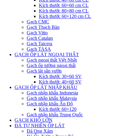
Kích thước 60×60 cm CL
Kích thước 80×80 cm CL
Kích thước 60×120 cm CL
Gạch CMC
Gạch Thạch Bàn
Gạch Vitto
Gạch Catalan
Gạch Taicera
Gạch TASA
GẠCH ỐP LÁT NGOẠI THẤT
Gạch ngoại thất Việt Nhật
Gạch ốp tường ngoại thất
Gạch lát sân vườn
Kích thước 30×60 SV
Kích thước 40×60 SV
GẠCH ỐP LÁT NHẬP KHẨU
Gạch nhập khẩu Indonesia
Gạch nhập khẩu Malaysia
Gạch nhập khẩu Ấn Độ
Kích thước 60×120
Gạch nhập khẩu Trung Quốc
GẠCH KHỔ LỚN
ĐÁ TỰ NHIÊN ỐP LÁT
Đá Ong Xám