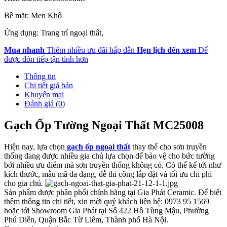
Bề mặt: Men Khô
Ứng dụng: Trang trí ngoại thất,
Mua nhanh
Thêm nhiều ưu đãi hấp dẫn
Hẹn lịch đến xem
Để
được đón tiếp tận tình hơn
Thông tin
Chi tiết giá bán
Khuyến mại
Đánh giá (0)
Gạch Ốp Tường Ngoại Thất MC25008
Hiện nay, lựa chọn
gạch ốp ngoại thất
thay thế cho sơn truyền
thống đang được nhiều gia chủ lựa chọn để bảo vệ cho bức tường
bởi nhiều ưu điểm mà sơn truyền thống không có. Có thể kể tới như
kích thước, mẫu mã đa dạng, dễ thi công lắp đặt và tối ưu chi phí
cho gia chủ.
Sản phẩm được phân phối chính hãng tại Gia Phát Ceramic. Để biết
thêm thông tin chi tiết, xin mời quý khách liên hệ: 0973 95 1569
hoặc tới Showroom Gia Phát tại Số 422 Hồ Tùng Mậu, Phường
Phú Diễn, Quận Bắc Từ Liêm, Thành phố Hà Nội.