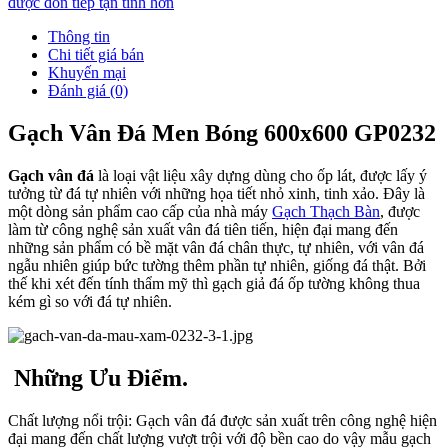
được đón tiếp tận tình hơn
Thông tin
Chi tiết giá bán
Khuyến mại
Đánh giá (0)
Gạch Vân Đá Men Bóng 600x600 GP0232
Gạch vân đá
là loại vật liệu xây dựng dùng cho ốp lát, được lấy ý
tưởng từ đá tự nhiên với những họa tiết nhỏ xinh, tinh xảo. Đây là
một dòng sản phẩm cao cấp của nhà máy
Gạch Thạch Bàn
, được
làm từ công nghệ sản xuất vân đá tiên tiến, hiện đại mang đến
những sản phẩm có bề mặt vân đá chân thực, tự nhiên, với vân đá
ngẫu nhiên giúp bức tường thêm phần tự nhiên, giống đá thật. Bởi
thế khi xét đến tính thẩm mỹ thì gạch giả đá ốp tường không thua
kém gì so với đá tự nhiên.
Những Ưu Điểm.
Chất lượng nổi trội: Gạch vân đá được sản xuất trên công nghệ hiện
đại mang đến chất lượng vượt trội với độ bền cao do vậy mẫu gạch