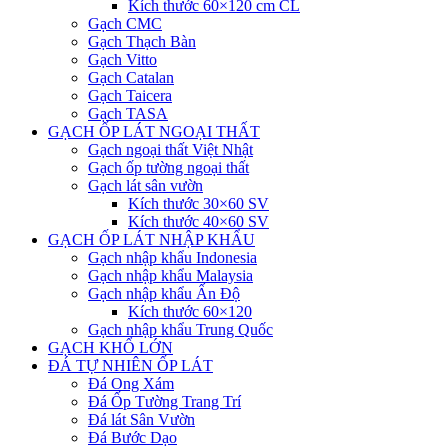
Kích thước 60×120 cm CL
Gạch CMC
Gạch Thạch Bàn
Gạch Vitto
Gạch Catalan
Gạch Taicera
Gạch TASA
GẠCH ỐP LÁT NGOẠI THẤT
Gạch ngoại thất Việt Nhật
Gạch ốp tường ngoại thất
Gạch lát sân vườn
Kích thước 30×60 SV
Kích thước 40×60 SV
GẠCH ỐP LÁT NHẬP KHẨU
Gạch nhập khẩu Indonesia
Gạch nhập khẩu Malaysia
Gạch nhập khẩu Ấn Độ
Kích thước 60×120
Gạch nhập khẩu Trung Quốc
GẠCH KHỔ LỚN
ĐÁ TỰ NHIÊN ỐP LÁT
Đá Ong Xám
Đá Ốp Tường Trang Trí
Đá lát Sân Vườn
Đá Bước Dạo