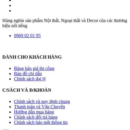
Hàng nghìn sản phẩm Nội thất, Ngoại thất và Decor của các thương
hiệu nổi tiếng
0969 02 01 95
DÀNH CHO KHÁCH HÀNG
Bảng báo giá thi công
Bản đồ chỉ dẫn
Chính sách đại lý
C/SÁCH VÀ Đ/KHOẢN
Chính sách và quy định chung
Thanh toán và Vận Chuyển
Hướng dẫn mua hàng
Chính sách đổi trả hàng
Chính sách bảo mật thông tin