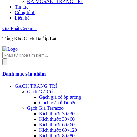
ĐÁ MOSAIC TRANG TRÍ
Tin tức
Công trình
Liên hệ
Gia Phát Ceramic
Tổng Kho Gạch Đá Ốp Lát
Tìm
kiếm
sản
phẩm
Danh mục sản phẩm
GẠCH TRANG TRÍ
Gạch Giả Cổ
Gạch giả cổ ốp tường
Gạch giả cổ lát nền
Gạch Giả Terrazzo
Kích thước 30×30
Kích thước 30×60
Kích thước 60×60
Kích thước 60×120
Kích thước 80×80