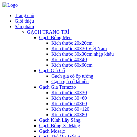
Trang chủ
Giới thiệu
Sản phẩm
GẠCH TRANG TRÍ
Gạch Bông Men
Kích thước 20x20cm
Kích thước 30×30 Việt Nam
Kích thước 30x30cm nhập khẩu
Kích thước 40×40
Kích thước 60x60cm
Gạch Giả Cổ
Gạch giả cổ ốp tường
Gạch giả cổ lát nền
Gạch Giả Terrazzo
Kích thước 30×30
Kích thước 30×60
Kích thước 60×60
Kích thước 60×120
Kích thước 80×80
Gạch Kính Lấy Sáng
Gạch Bông Xi Măng
Gạch Mosaic
Gạch Thẻ Ốp Tường