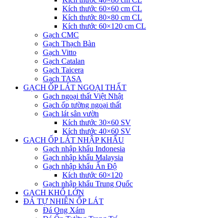
Kích thước 60×60 cm CL
Kích thước 80×80 cm CL
Kích thước 60×120 cm CL
Gạch CMC
Gạch Thạch Bàn
Gạch Vitto
Gạch Catalan
Gạch Taicera
Gạch TASA
GẠCH ỐP LÁT NGOẠI THẤT
Gạch ngoại thất Việt Nhật
Gạch ốp tường ngoại thất
Gạch lát sân vườn
Kích thước 30×60 SV
Kích thước 40×60 SV
GẠCH ỐP LÁT NHẬP KHẨU
Gạch nhập khẩu Indonesia
Gạch nhập khẩu Malaysia
Gạch nhập khẩu Ấn Độ
Kích thước 60×120
Gạch nhập khẩu Trung Quốc
GẠCH KHỔ LỚN
ĐÁ TỰ NHIÊN ỐP LÁT
Đá Ong Xám