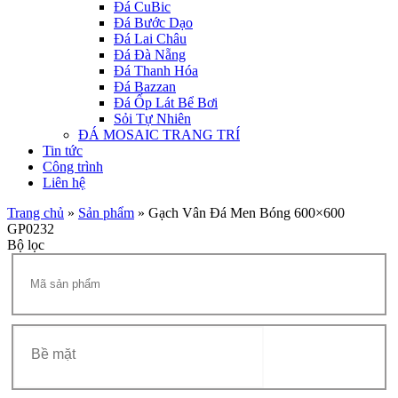
Đá CuBic
Đá Bước Dạo
Đá Lai Châu
Đá Đà Nẵng
Đá Thanh Hóa
Đá Bazzan
Đá Ốp Lát Bể Bơi
Sỏi Tự Nhiên
ĐÁ MOSAIC TRANG TRÍ
Tin tức
Công trình
Liên hệ
Trang chủ
»
Sản phẩm
»
Gạch Vân Đá Men Bóng 600×600
GP0232
Bộ lọc