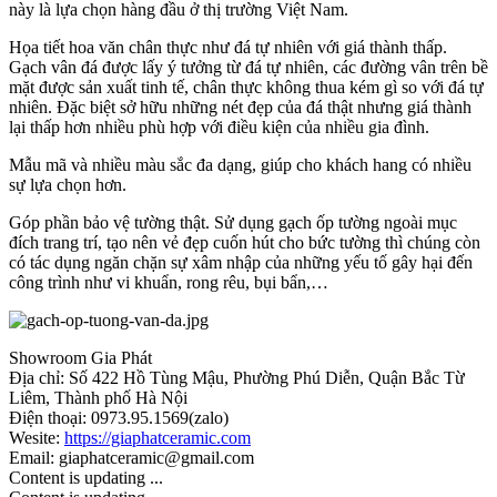
này là lựa chọn hàng đầu ở thị trường Việt Nam.
Họa tiết hoa văn chân thực như đá tự nhiên với giá thành thấp.
Gạch vân đá được lấy ý tưởng từ đá tự nhiên, các đường vân trên bề
mặt được sản xuất tinh tế, chân thực không thua kém gì so với đá tự
nhiên. Đặc biệt sở hữu những nét đẹp của đá thật nhưng giá thành
lại thấp hơn nhiều phù hợp với điều kiện của nhiều gia đình.
Mẫu mã và nhiều màu sắc đa dạng, giúp cho khách hang có nhiều
sự lựa chọn hơn.
Góp phần bảo vệ tường thật. Sử dụng gạch ốp tường ngoài mục
đích trang trí, tạo nên vẻ đẹp cuốn hút cho bức tường thì chúng còn
có tác dụng ngăn chặn sự xâm nhập của những yếu tố gây hại đến
công trình như vi khuẩn, rong rêu, bụi bẩn,…
Showroom Gia Phát
Địa chỉ: Số 422 Hồ Tùng Mậu, Phường Phú Diễn, Quận Bắc Từ
Liêm, Thành phố Hà Nội
Điện thoại: 0973.95.1569(zalo)
Wesite:
https://giaphatceramic.com
Email: giaphatceramic@gmail.com
Content is updating ...