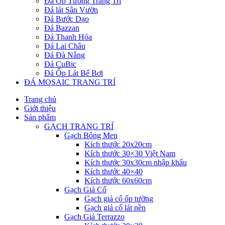
Đá Ốp Tường Trang Trí
Đá lát Sân Vườn
Đá Bước Dạo
Đá Bazzan
Đá Thanh Hóa
Đá Lai Châu
Đá Đà Nẵng
Đá CuBic
Đá Ốp Lát Bể Bơi
ĐÁ MOSAIC TRANG TRÍ
Trang chủ
Giới thiệu
Sản phẩm
GẠCH TRANG TRÍ
Gạch Bông Men
Kích thước 20x20cm
Kích thước 30×30 Việt Nam
Kích thước 30x30cm nhập khẩu
Kích thước 40×40
Kích thước 60x60cm
Gạch Giả Cổ
Gạch giả cổ ốp tường
Gạch giả cổ lát nền
Gạch Giả Terrazzo