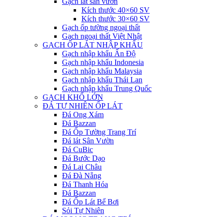
Gạch lát sân vườn
Kích thước 40×60 SV
Kích thước 30×60 SV
Gạch ốp tường ngoại thất
Gạch ngoại thất Việt Nhật
GẠCH ỐP LÁT NHẬP KHẨU
Gạch nhập khẩu Ấn Độ
Gạch nhập khẩu Indonesia
Gạch nhập khẩu Malaysia
Gạch nhập khẩu Thái Lan
Gạch nhập khẩu Trung Quốc
GẠCH KHỔ LỚN
ĐÁ TỰ NHIÊN ỐP LÁT
Đá Ong Xám
Đá Bazzan
Đá Ốp Tường Trang Trí
Đá lát Sân Vườn
Đá CuBic
Đá Bước Dạo
Đá Lai Châu
Đá Đà Nẵng
Đá Thanh Hóa
Đá Bazzan
Đá Ốp Lát Bể Bơi
Sỏi Tự Nhiên