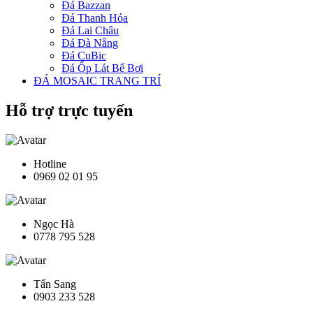
Đá Bazzan
Đá Thanh Hóa
Đá Lai Châu
Đá Đà Nẵng
Đá CuBic
Đá Ốp Lát Bể Bơi
ĐÁ MOSAIC TRANG TRÍ
Hỗ trợ trực tuyến
Hotline
0969 02 01 95
Ngọc Hà
0778 795 528
Tấn Sang
0903 233 528