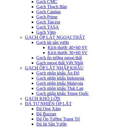
Gạch CMC
Gạch Thạch Bàn
Gạch Catalan
Gạch Prime
Gạch Taicera
Gạch TASA
Gạch Vitto
GẠCH ỐP LÁT NGOẠI THẤT
Gạch lát sân vườn
Kích thước 40×60 SV
Kích thước 30×60 SV
Gạch ốp tường ngoại thất
Gạch ngoại thất Việt Nhật
GẠCH ỐP LÁT NHẬP KHẨU
Gạch nhập khẩu Ấn Độ
Gạch nhập khẩu Indonesia
Gạch nhập khẩu Malaysia
Gạch nhập khẩu Thái Lan
Gạch nhập khẩu Trung Quốc
GẠCH KHỔ LỚN
ĐÁ TỰ NHIÊN ỐP LÁT
Đá Ong Xám
Đá Bazzan
Đá Ốp Tường Trang Trí
Đá lát Sân Vườn