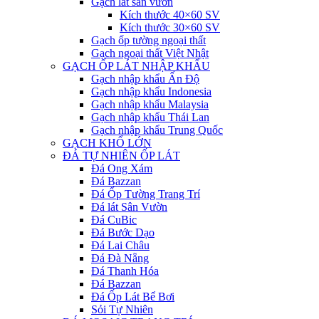
Gạch lát sân vườn
Kích thước 40×60 SV
Kích thước 30×60 SV
Gạch ốp tường ngoại thất
Gạch ngoại thất Việt Nhật
GẠCH ỐP LÁT NHẬP KHẨU
Gạch nhập khẩu Ấn Độ
Gạch nhập khẩu Indonesia
Gạch nhập khẩu Malaysia
Gạch nhập khẩu Thái Lan
Gạch nhập khẩu Trung Quốc
GẠCH KHỔ LỚN
ĐÁ TỰ NHIÊN ỐP LÁT
Đá Ong Xám
Đá Bazzan
Đá Ốp Tường Trang Trí
Đá lát Sân Vườn
Đá CuBic
Đá Bước Dạo
Đá Lai Châu
Đá Đà Nẵng
Đá Thanh Hóa
Đá Bazzan
Đá Ốp Lát Bể Bơi
Sỏi Tự Nhiên