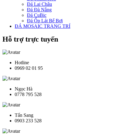
Đá Lai Châu
Đá Đà Nẵng
Đá CuBic
Đá Ốp Lát Bể Bơi
ĐÁ MOSAIC TRANG TRÍ
Hỗ trợ trực tuyến
Hotline
0969 02 01 95
Ngọc Hà
0778 795 528
Tấn Sang
0903 233 528