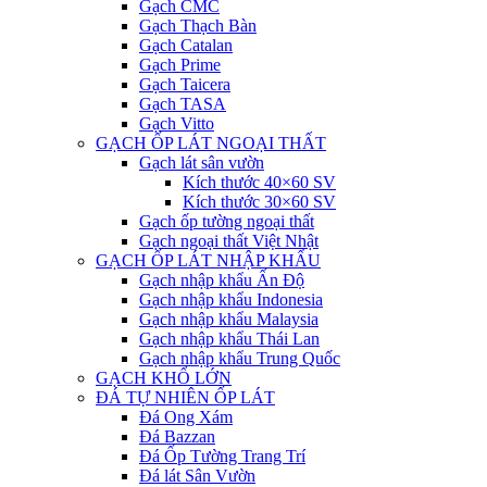
Gạch CMC
Gạch Thạch Bàn
Gạch Catalan
Gạch Prime
Gạch Taicera
Gạch TASA
Gạch Vitto
GẠCH ỐP LÁT NGOẠI THẤT
Gạch lát sân vườn
Kích thước 40×60 SV
Kích thước 30×60 SV
Gạch ốp tường ngoại thất
Gạch ngoại thất Việt Nhật
GẠCH ỐP LÁT NHẬP KHẨU
Gạch nhập khẩu Ấn Độ
Gạch nhập khẩu Indonesia
Gạch nhập khẩu Malaysia
Gạch nhập khẩu Thái Lan
Gạch nhập khẩu Trung Quốc
GẠCH KHỔ LỚN
ĐÁ TỰ NHIÊN ỐP LÁT
Đá Ong Xám
Đá Bazzan
Đá Ốp Tường Trang Trí
Đá lát Sân Vườn