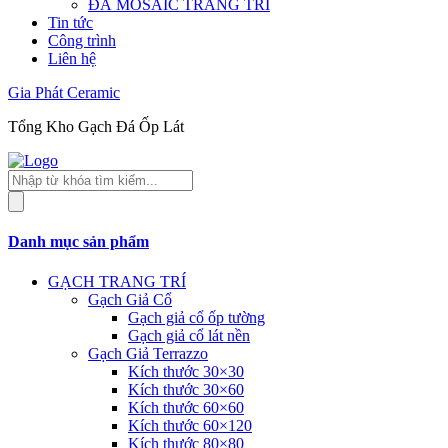
ĐÁ MOSAIC TRANG TRÍ
Tin tức
Công trình
Liên hệ
Gia Phát Ceramic
Tổng Kho Gạch Đá Ốp Lát
Tìm
kiếm
sản
phẩm
Danh mục sản phẩm
GẠCH TRANG TRÍ
Gạch Giả Cổ
Gạch giả cổ ốp tường
Gạch giả cổ lát nền
Gạch Giả Terrazzo
Kích thước 30×30
Kích thước 30×60
Kích thước 60×60
Kích thước 60×120
Kích thước 80×80