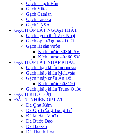
Gạch Thạch Bàn
Gạch Vitto
Gạch Catalan
Gạch Taicera
Gạch TASA
GẠCH ỐP LÁT NGOẠI THẤT
Gạch ngoại thất Việt Nhật
Gạch ốp tường ngoại thất
Gạch lát sân vườn
Kích thước 30×60 SV
Kích thước 40×60 SV
GẠCH ỐP LÁT NHẬP KHẨU
Gạch nhập khẩu Indonesia
Gạch nhập khẩu Malaysia
Gạch nhập khẩu Ấn Độ
Kích thước 60×120
Gạch nhập khẩu Trung Quốc
GẠCH KHỔ LỚN
ĐÁ TỰ NHIÊN ỐP LÁT
Đá Ong Xám
Đá Ốp Tường Trang Trí
Đá lát Sân Vườn
Đá Bước Dạo
Đá Bazzan
Đá Thanh Hóa