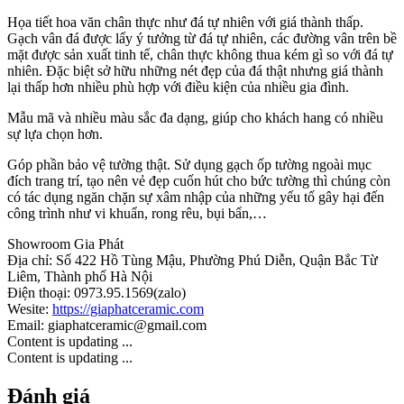
Họa tiết hoa văn chân thực như đá tự nhiên với giá thành thấp.
Gạch vân đá được lấy ý tưởng từ đá tự nhiên, các đường vân trên bề
mặt được sản xuất tinh tế, chân thực không thua kém gì so với đá tự
nhiên. Đặc biệt sở hữu những nét đẹp của đá thật nhưng giá thành
lại thấp hơn nhiều phù hợp với điều kiện của nhiều gia đình.
Mẫu mã và nhiều màu sắc đa dạng, giúp cho khách hang có nhiều
sự lựa chọn hơn.
Góp phần bảo vệ tường thật. Sử dụng gạch ốp tường ngoài mục
đích trang trí, tạo nên vẻ đẹp cuốn hút cho bức tường thì chúng còn
có tác dụng ngăn chặn sự xâm nhập của những yếu tố gây hại đến
công trình như vi khuẩn, rong rêu, bụi bẩn,…
Showroom Gia Phát
Địa chỉ: Số 422 Hồ Tùng Mậu, Phường Phú Diễn, Quận Bắc Từ
Liêm, Thành phố Hà Nội
Điện thoại: 0973.95.1569(zalo)
Wesite:
https://giaphatceramic.com
Email: giaphatceramic@gmail.com
Content is updating ...
Content is updating ...
Đánh giá