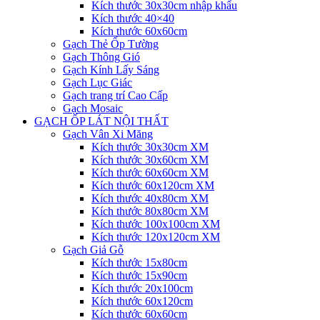
Kích thước 30x30cm nhập khẩu
Kích thước 40×40
Kích thước 60x60cm
Gạch Thẻ Ốp Tường
Gạch Thông Gió
Gạch Kính Lấy Sáng
Gạch Lục Giác
Gạch trang trí Cao Cấp
Gạch Mosaic
GẠCH ỐP LÁT NỘI THẤT
Gạch Vân Xi Măng
Kích thước 30x30cm XM
Kích thước 30x60cm XM
Kích thước 60x60cm XM
Kích thước 60x120cm XM
Kích thước 40x80cm XM
Kích thước 80x80cm XM
Kích thước 100x100cm XM
Kích thước 120x120cm XM
Gạch Giả Gỗ
Kích thước 15x80cm
Kích thước 15x90cm
Kích thước 20x100cm
Kích thước 60x120cm
Kích thước 60x60cm