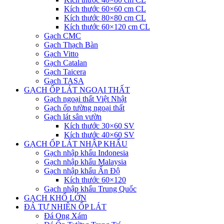
Kích thước 60×60 cm CL
Kích thước 80×80 cm CL
Kích thước 60×120 cm CL
Gạch CMC
Gạch Thạch Bàn
Gạch Vitto
Gạch Catalan
Gạch Taicera
Gạch TASA
GẠCH ỐP LÁT NGOẠI THẤT
Gạch ngoại thất Việt Nhật
Gạch ốp tường ngoại thất
Gạch lát sân vườn
Kích thước 30×60 SV
Kích thước 40×60 SV
GẠCH ỐP LÁT NHẬP KHẨU
Gạch nhập khẩu Indonesia
Gạch nhập khẩu Malaysia
Gạch nhập khẩu Ấn Độ
Kích thước 60×120
Gạch nhập khẩu Trung Quốc
GẠCH KHỔ LỚN
ĐÁ TỰ NHIÊN ỐP LÁT
Đá Ong Xám