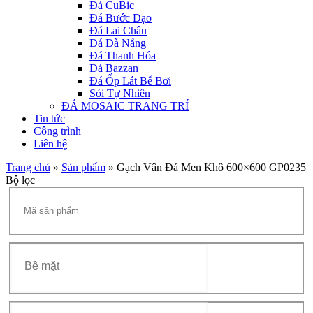
Đá CuBic
Đá Bước Dạo
Đá Lai Châu
Đá Đà Nẵng
Đá Thanh Hóa
Đá Bazzan
Đá Ốp Lát Bể Bơi
Sỏi Tự Nhiên
ĐÁ MOSAIC TRANG TRÍ
Tin tức
Công trình
Liên hệ
Trang chủ
»
Sản phẩm
»
Gạch Vân Đá Men Khô 600×600 GP0235
Bộ lọc