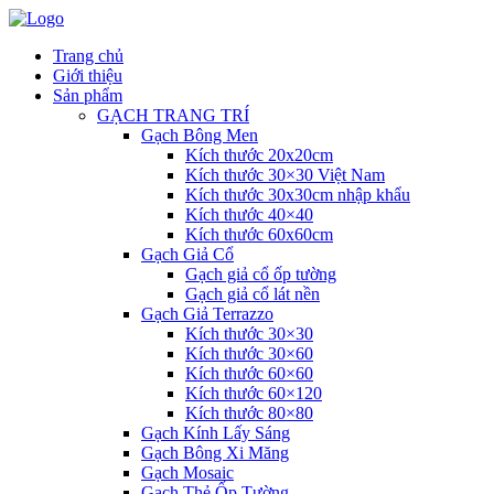
Trang chủ
Giới thiệu
Sản phẩm
GẠCH TRANG TRÍ
Gạch Bông Men
Kích thước 20x20cm
Kích thước 30×30 Việt Nam
Kích thước 30x30cm nhập khẩu
Kích thước 40×40
Kích thước 60x60cm
Gạch Giả Cổ
Gạch giả cổ ốp tường
Gạch giả cổ lát nền
Gạch Giả Terrazzo
Kích thước 30×30
Kích thước 30×60
Kích thước 60×60
Kích thước 60×120
Kích thước 80×80
Gạch Kính Lấy Sáng
Gạch Bông Xi Măng
Gạch Mosaic
Gạch Thẻ Ốp Tường