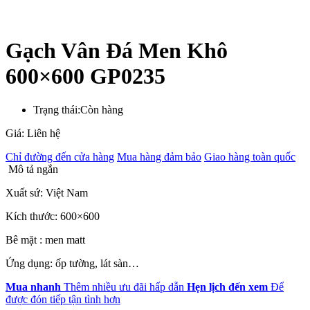
Gạch Vân Đá Men Khô
600×600 GP0235
Trạng thái:
Còn hàng
Giá: Liên hệ
Chỉ đường đến cửa hàng
Mua hàng đảm bảo
Giao hàng toàn quốc
Mô tả ngắn
Xuất sứ: Việt Nam
Kích thước: 600×600
Bê mặt : men matt
Ứng dụng: ốp tường, lát sàn…
Mua nhanh
Thêm nhiều ưu đãi hấp dẫn
Hẹn lịch đến xem
Để
được đón tiếp tận tình hơn