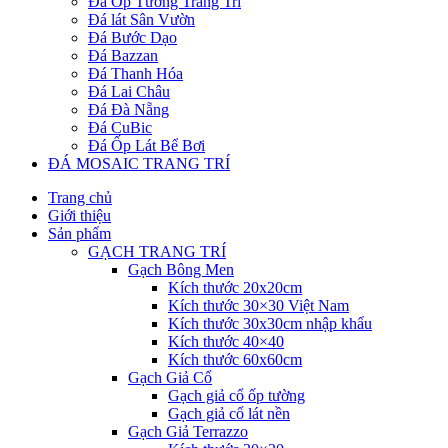
Đá Ốp Tường Trang Trí
Đá lát Sân Vườn
Đá Bước Dạo
Đá Bazzan
Đá Thanh Hóa
Đá Lai Châu
Đá Đà Nẵng
Đá CuBic
Đá Ốp Lát Bể Bơi
ĐÁ MOSAIC TRANG TRÍ
Trang chủ
Giới thiệu
Sản phẩm
GẠCH TRANG TRÍ
Gạch Bông Men
Kích thước 20x20cm
Kích thước 30×30 Việt Nam
Kích thước 30x30cm nhập khẩu
Kích thước 40×40
Kích thước 60x60cm
Gạch Giả Cổ
Gạch giả cổ ốp tường
Gạch giả cổ lát nền
Gạch Giả Terrazzo