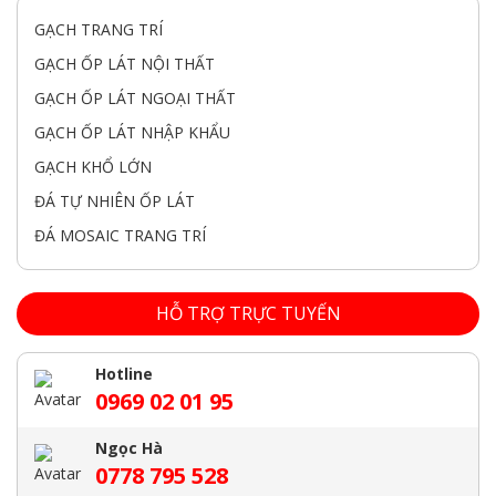
GẠCH TRANG TRÍ
GẠCH ỐP LÁT NỘI THẤT
GẠCH ỐP LÁT NGOẠI THẤT
GẠCH ỐP LÁT NHẬP KHẨU
GẠCH KHỔ LỚN
ĐÁ TỰ NHIÊN ỐP LÁT
ĐÁ MOSAIC TRANG TRÍ
HỖ TRỢ TRỰC TUYẾN
Hotline
0969 02 01 95
Ngọc Hà
0778 795 528