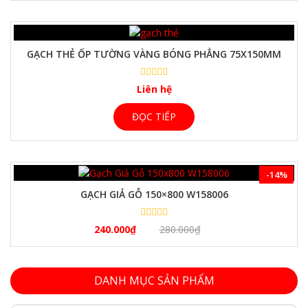
GẠCH THẺ ỐP TƯỜNG VÀNG BÓNG PHẲNG 75X150MM
Liên hệ
ĐỌC TIẾP
-14%
GẠCH GIẢ GỖ 150×800 W158006
240.000
₫
280.000
₫
DANH MỤC SẢN PHẨM