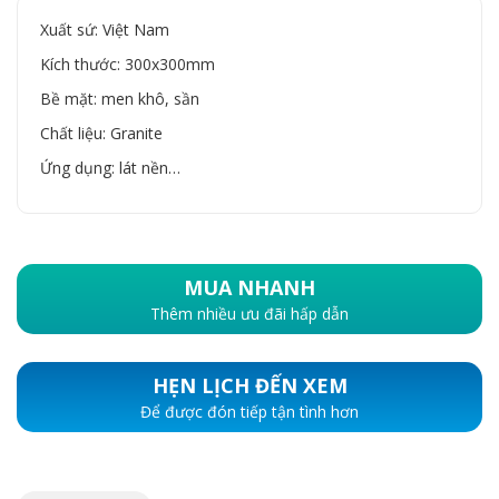
Xuất sứ: Việt Nam
Kích thước: 300x300mm
Bề mặt: men khô, sần
Chất liệu: Granite
Ứng dụng: lát nền…
MUA NHANH
Thêm nhiều ưu đãi hấp dẫn
HẸN LỊCH ĐẾN XEM
Để được đón tiếp tận tình hơn