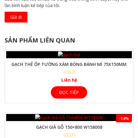
lần bình luận kế tiếp của tôi.
SẢN PHẨM LIÊN QUAN
GẠCH THẺ ỐP TƯỜNG XÁM BÓNG BÁNH MÌ 75X150MM
Liên hệ
ĐỌC TIẾP
-14%
GẠCH GIẢ GỖ 150×800 W158008