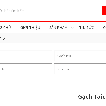
G CHỦ
GIỚI THIỆU
SẢN PHẨM
TIN TỨC
C
5ND
Gạch Tai