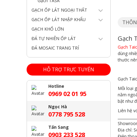
Gạch TASA
GẠCH ỐP LÁT NGOẠI THẤT
GẠCH ỐP LÁT NHẬP KHẨU
THÔN
GẠCH KHỔ LỚN
Gạch 
ĐÁ TỰ NHIÊN ỐP LÁT
Gạch Tai
ĐÁ MOSAIC TRANG TRÍ
dùng nhiề
thước nên
HỖ TRỢ TRỰC TUYẾN
Gạch Tai
Hotline
Mỗi loại 
0969 02 01 95
nằm ngoài
bật như đ
Ngọc Hà
Liên hệ v
0778 795 528
__________
Showroom
Tấn Sang
Địa chỉ:
0903 233 528
Điện thoạ