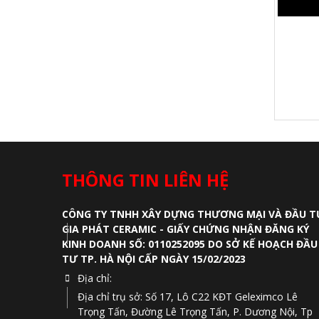
THÔNG TIN LIÊN HỆ
CÔNG TY TNHH XÂY DỰNG THƯƠNG MẠI VÀ ĐẦU T
GIA PHÁT CERAMIC - GIẤY CHỨNG NHẬN ĐĂNG KÝ
KINH DOANH SỐ: 0110252095 DO SỞ KẾ HOẠCH ĐẦU
TƯ TP. HÀ NỘI CẤP NGÀY 15/02/2023
Địa chỉ:
Địa chỉ trụ sở: Số 17, Lô C22 KĐT Geleximco Lê
Trọng Tấn, Đường Lê Trọng Tấn, P. Dương Nội, Tp