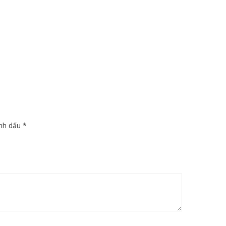
ánh dấu
*