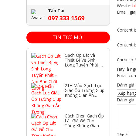
Wesite:
h
Tấn Tài
Email: g
097 333 1569
Content is
TIN TỨC MỚI
Content is
Gạch Ốp Lát và
Chưa có đ
Thiết Bị Vệ Sinh
Long Tuyến Phát –
Hãy là n
Nơi Bán Chất
Lượng
Email của
Đánh giá
21+ Mẫu Gạch Lục
Giác Ốp Tường Giúp
Không Gian Ấn
Đánh giá
Tượng
Cách Chọn Gạch Ốp
Lát Giả Gỗ Cho
Từng Không Gian
Tên
*