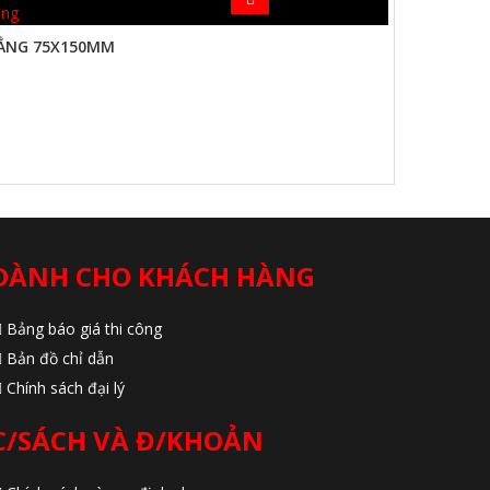
ẲNG 75X150MM
DÀNH CHO KHÁCH HÀNG
Bảng báo giá thi công
Bản đồ chỉ dẫn
Chính sách đại lý
C/SÁCH VÀ Đ/KHOẢN