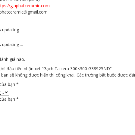
ttps://giaphatceramic.com
iaphatceramic@gmail.com
 updating ...
 updating ...
ánh giá nào.
gười đầu tiên nhận xét “Gạch Taicera 300×300 G38925ND”
 bạn sẽ không được hiển thị công khai.
Các trường bắt buộc được đ
 của bạn
*
 của bạn
*