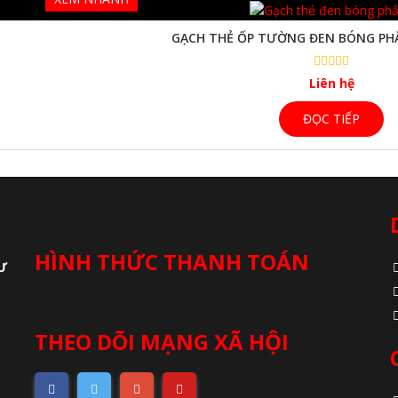
GẠCH THẺ ỐP TƯỜNG ĐEN BÓNG PH
Liên hệ
ĐỌC TIẾP
HÌNH THỨC THANH TOÁN
Ư
THEO DÕI MẠNG XÃ HỘI