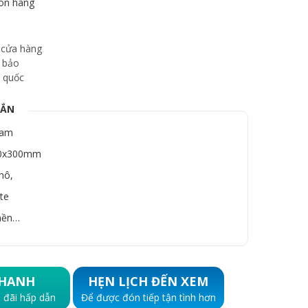
òn hàng
 cửa hàng
 bảo
 quốc
GẮN
Nam
00x300mm
hô,
ite
 nền…
HANH
HẸN LỊCH ĐẾN XEM
 đãi hấp dẫn
Để được đón tiếp tận tình hơn