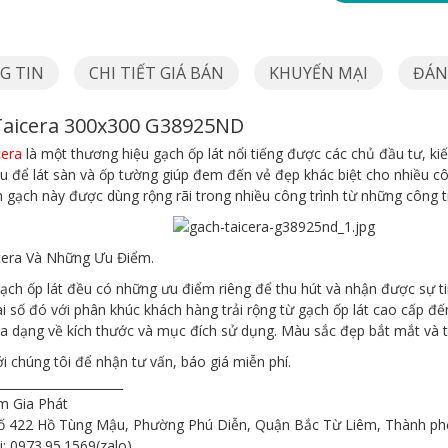
G TIN
CHI TIẾT GIÁ BÁN
KHUYẾN MẠI
ĐÁNH
Taicera 300x300 G38925ND
cera
là một thương hiệu gạch ốp lát nổi tiếng được các chủ đầu tư, kiế
u để lát sàn và ốp tường giúp đem đến vẻ đẹp khác biệt cho nhiều côn
 gạch này được dùng rộng rãi trong nhiều công trình từ những công 
cera Và Những Ưu Điểm.
gạch ốp lát đều có những ưu điểm riêng để thu hút và nhận được sự 
 số đó với phân khúc khách hàng trải rộng từ gạch ốp lát cao cấp đ
a dạng về kích thước và mục đích sử dụng. Màu sắc đẹp bắt mắt và t
ới chúng tôi để nhận tư vấn, báo giá miễn phí.
_____________________
 Gia Phát
 Số 422 Hồ Tùng Mậu, Phường Phú Diễn, Quận Bắc Từ Liêm, Thành ph
i: 0973.95.1569(zalo)