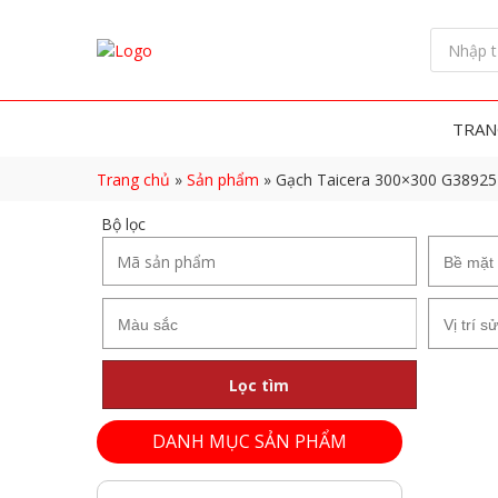
TRAN
Trang chủ
»
Sản phẩm
»
Gạch Taicera 300×300 G3892
Bộ lọc
Lọc tìm
DANH MỤC SẢN PHẨM