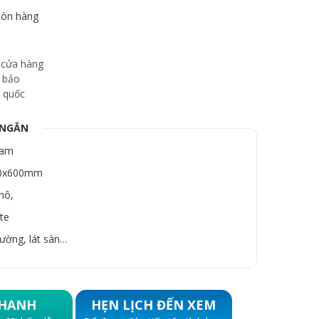
òn hàng
 cửa hàng
 bảo
 quốc
 NGẮN
Nam
00x600mm
hô,
ite
ường, lát sàn…
HANH
HẸN LỊCH ĐẾN XEM