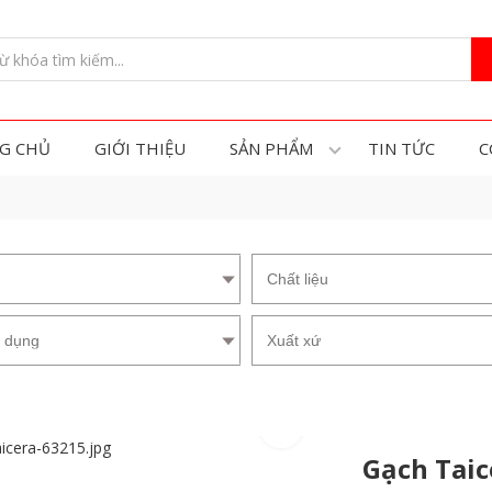
G CHỦ
GIỚI THIỆU
SẢN PHẨM
TIN TỨC
C
Gạch Taic