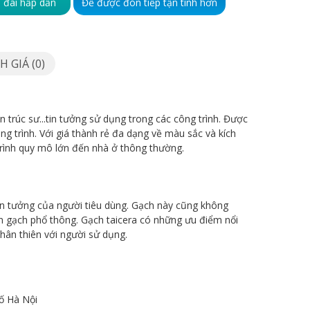
 đãi hấp dẫn
Để được đón tiếp tận tình hơn
 GIÁ (0)
n trúc sư...tin tưởng sử dụng trong các công trình. Được
g trình. Với giá thành rẻ đa dạng về màu sắc và kích
trình quy mô lớn đến nhà ở thông thường.
tin tưởng của người tiêu dùng. Gạch này cũng không
ến gạch phổ thông. Gạch taicera có những ưu điểm nổi
hân thiên với người sử dụng.
ố Hà Nội