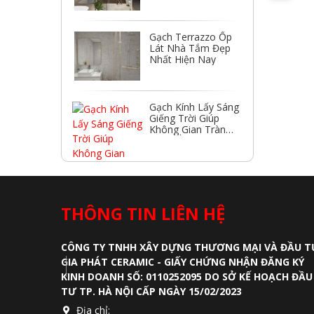
Gạch Terrazzo Ốp
Lát Nhà Tắm Đẹp
Nhất Hiện Nay
Gạch Kính Lấy Sáng
Giếng Trời Giúp
Không Gian Tràn
Ngập Ánh Sáng
THÔNG TIN LIÊN HỆ
CÔNG TY TNHH XÂY DỰNG THƯƠNG MẠI VÀ ĐẦU T
GIA PHÁT CERAMIC - GIẤY CHỨNG NHẬN ĐĂNG KÝ
KINH DOANH SỐ: 0110252095 DO SỞ KẾ HOẠCH ĐẦU
TƯ TP. HÀ NỘI CẤP NGÀY 15/02/2023
Địa chỉ: