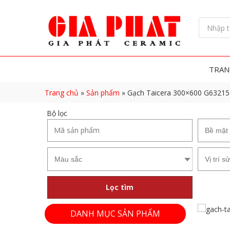
TRAN
Trang chủ
»
Sản phẩm
»
Gạch Taicera 300×600 G63215
Bộ lọc
Lọc tìm
DANH MỤC SẢN PHẨM