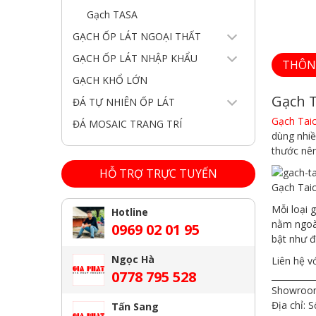
Gạch TASA
GẠCH ỐP LÁT NGOẠI THẤT
GẠCH ỐP LÁT NHẬP KHẨU
THÔN
GẠCH KHỔ LỚN
Gạch T
ĐÁ TỰ NHIÊN ỐP LÁT
Gạch Tai
ĐÁ MOSAIC TRANG TRÍ
dùng nhiề
thước nên
HỖ TRỢ TRỰC TUYẾN
Gạch Tai
Mỗi loại 
Hotline
nằm ngoài
0969 02 01 95
bật như đ
Ngọc Hà
Liên hệ v
0778 795 528
__________
Showroom
Địa chỉ:
Tấn Sang