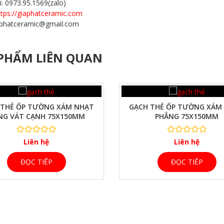
i: 0973.95.1569(zalo)
ttps://giaphatceramic.com
iaphatceramic@gmail.com
PHẨM LIÊN QUAN
XEM NHANH
 THẺ ỐP TƯỜNG XÁM NHẠT
GẠCH THẺ ỐP TƯỜNG XÁM
NG VÁT CẠNH 75X150MM
PHẲNG 75X150MM
Liên hệ
Liên hệ
ĐỌC TIẾP
ĐỌC TIẾP
XEM NHANH