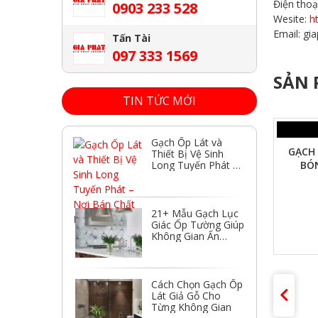
Điện thoạ
0903 233 528
Wesite:
h
Email: g
Tấn Tài
097 333 1569
SẢN 
TIN TỨC MỚI
XEM NHANH
Gạch Ốp Lát và
GẠCH THẺ ỐP TƯỜNG NÂU NHẠT
GẠCH
Thiết Bị Vệ Sinh
Long Tuyến Phát –
BÓNG PHẲNG 75X150MM
BÓ
Nơi Bán Chất
Lượng
Liên hệ
21+ Mẫu Gạch Lục
Giác Ốp Tường Giúp
ĐỌC TIẾP
Không Gian Ấn
Tượng
Cách Chọn Gạch Ốp
A TRỜI
Lát Giả Gỗ Cho
Từng Không Gian