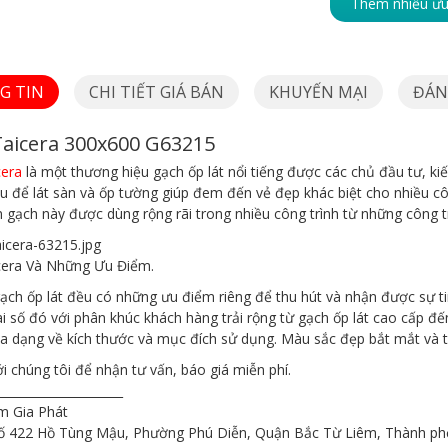
Thêm nhiều ưu
G TIN
CHI TIẾT GIÁ BÁN
KHUYẾN MẠI
ĐÁNH
aicera 300x600 G63215
cera
là một thương hiệu gạch ốp lát nổi tiếng được các chủ đầu tư, kiế
u để lát sàn và ốp tường giúp đem đến vẻ đẹp khác biệt cho nhiều côn
 gạch này được dùng rộng rãi trong nhiều công trình từ những công 
cera Và Những Ưu Điểm.
gạch ốp lát đều có những ưu điểm riêng để thu hút và nhận được sự 
 số đó với phân khúc khách hàng trải rộng từ gạch ốp lát cao cấp đ
a dạng về kích thước và mục đích sử dụng. Màu sắc đẹp bắt mắt và t
ới chúng tôi để nhận tư vấn, báo giá miễn phí.
_____________________
 Gia Phát
 Số 422 Hồ Tùng Mậu, Phường Phú Diễn, Quận Bắc Từ Liêm, Thành ph