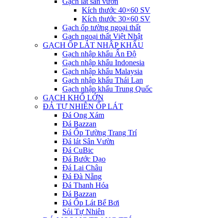
Gạch lát sân vườn
Kích thước 40×60 SV
Kích thước 30×60 SV
Gạch ốp tường ngoại thất
Gạch ngoại thất Việt Nhật
GẠCH ỐP LÁT NHẬP KHẨU
Gạch nhập khẩu Ấn Độ
Gạch nhập khẩu Indonesia
Gạch nhập khẩu Malaysia
Gạch nhập khẩu Thái Lan
Gạch nhập khẩu Trung Quốc
GẠCH KHỔ LỚN
ĐÁ TỰ NHIÊN ỐP LÁT
Đá Ong Xám
Đá Bazzan
Đá Ốp Tường Trang Trí
Đá lát Sân Vườn
Đá CuBic
Đá Bước Dạo
Đá Lai Châu
Đá Đà Nẵng
Đá Thanh Hóa
Đá Bazzan
Đá Ốp Lát Bể Bơi
Sỏi Tự Nhiên