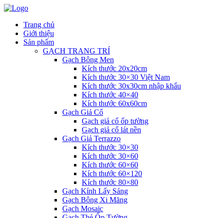
Trang chủ
Giới thiệu
Sản phẩm
GẠCH TRANG TRÍ
Gạch Bông Men
Kích thước 20x20cm
Kích thước 30×30 Việt Nam
Kích thước 30x30cm nhập khẩu
Kích thước 40×40
Kích thước 60x60cm
Gạch Giả Cổ
Gạch giả cổ ốp tường
Gạch giả cổ lát nền
Gạch Giả Terrazzo
Kích thước 30×30
Kích thước 30×60
Kích thước 60×60
Kích thước 60×120
Kích thước 80×80
Gạch Kính Lấy Sáng
Gạch Bông Xi Măng
Gạch Mosaic
Gạch Thẻ Ốp Tường