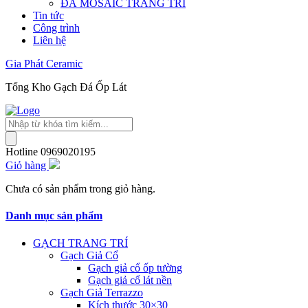
ĐÁ MOSAIC TRANG TRÍ
Tin tức
Công trình
Liên hệ
Gia Phát Ceramic
Tổng Kho Gạch Đá Ốp Lát
Tìm
kiếm
sản
Hotline
0969020195
phẩm
Giỏ hàng
Chưa có sản phẩm trong giỏ hàng.
Danh mục sản phẩm
GẠCH TRANG TRÍ
Gạch Giả Cổ
Gạch giả cổ ốp tường
Gạch giả cổ lát nền
Gạch Giả Terrazzo
Kích thước 30×30