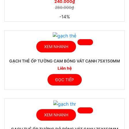
240.000
₫
280.000
₫
-14%
XEM NHANH
GẠCH THẺ ỐP TƯỜNG CAM BÓNG VÁT CẠNH 75X150MM
Liên hệ
ĐỌC TIẾP
XEM NHANH