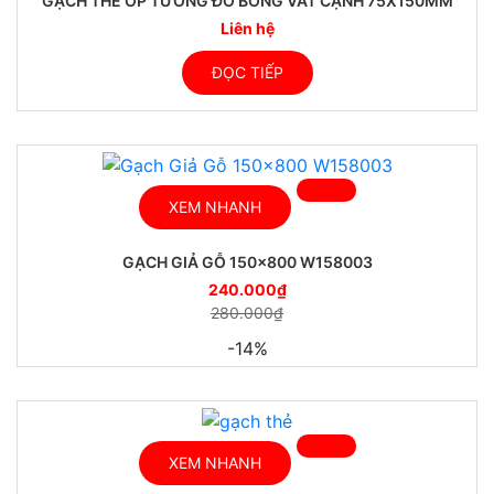
GẠCH THẺ ỐP TƯỜNG ĐỎ BÓNG VÁT CẠNH 75X150MM
Liên hệ
ĐỌC TIẾP
XEM NHANH
GẠCH GIẢ GỖ 150×800 W158003
240.000
₫
280.000
₫
-14%
XEM NHANH