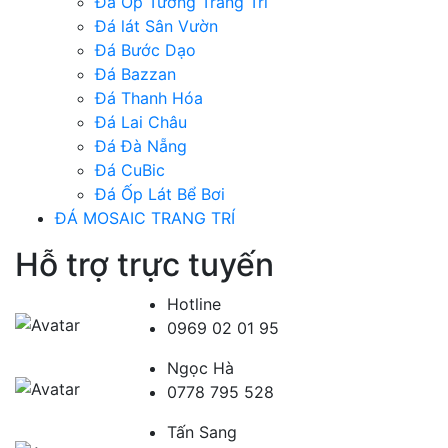
Đá Ốp Tường Trang Trí
Đá lát Sân Vườn
Đá Bước Dạo
Đá Bazzan
Đá Thanh Hóa
Đá Lai Châu
Đá Đà Nẵng
Đá CuBic
Đá Ốp Lát Bể Bơi
ĐÁ MOSAIC TRANG TRÍ
Hỗ trợ trực tuyến
Hotline
0969 02 01 95
Ngọc Hà
0778 795 528
Tấn Sang