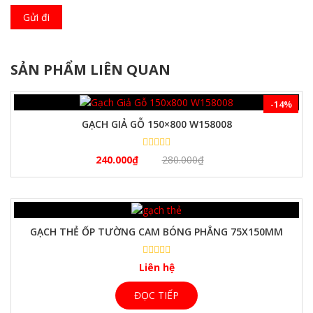
SẢN PHẨM LIÊN QUAN
-14%
GẠCH GIẢ GỖ 150×800 W158008
240.000
₫
280.000
₫
GẠCH THẺ ỐP TƯỜNG CAM BÓNG PHẲNG 75X150MM
Liên hệ
ĐỌC TIẾP