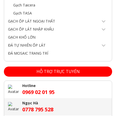
Gạch Taicera
Gạch TASA
GẠCH ỐP LÁT NGOẠI THẤT
GẠCH ỐP LÁT NHẬP KHẨU
GẠCH KHỔ LỚN
ĐÁ TỰ NHIÊN ỐP LÁT
ĐÁ MOSAIC TRANG TRÍ
HỖ TRỢ TRỰC TUYẾN
Hotline
0969 02 01 95
Ngọc Hà
0778 795 528