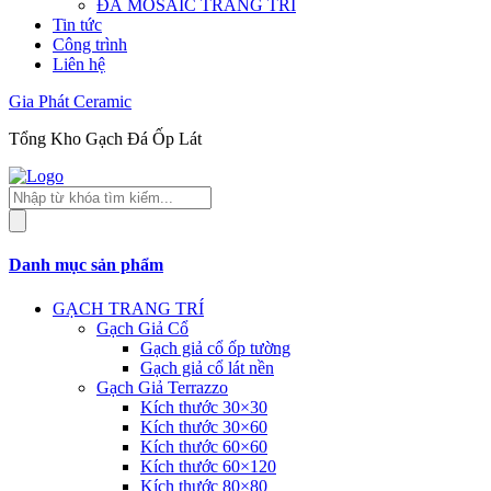
ĐÁ MOSAIC TRANG TRÍ
Tin tức
Công trình
Liên hệ
Gia Phát Ceramic
Tổng Kho Gạch Đá Ốp Lát
Tìm
kiếm
sản
phẩm
Danh mục sản phẩm
GẠCH TRANG TRÍ
Gạch Giả Cổ
Gạch giả cổ ốp tường
Gạch giả cổ lát nền
Gạch Giả Terrazzo
Kích thước 30×30
Kích thước 30×60
Kích thước 60×60
Kích thước 60×120
Kích thước 80×80