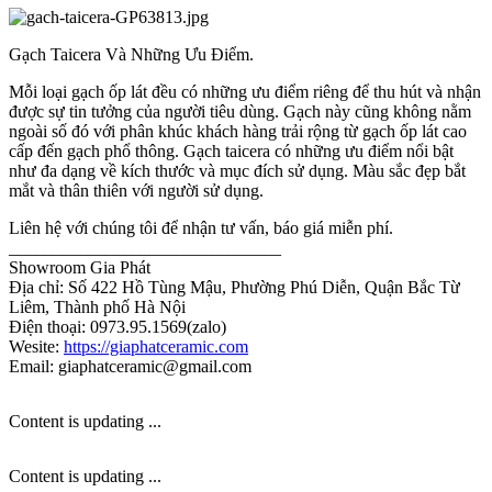
Gạch Taicera Và Những Ưu Điểm.
Mỗi loại gạch ốp lát đều có những ưu điểm riêng để thu hút và nhận
được sự tin tưởng của người tiêu dùng. Gạch này cũng không nằm
ngoài số đó với phân khúc khách hàng trải rộng từ gạch ốp lát cao
cấp đến gạch phổ thông. Gạch taicera có những ưu điểm nổi bật
như đa dạng về kích thước và mục đích sử dụng. Màu sắc đẹp bắt
mắt và thân thiên với người sử dụng.
Liên hệ với chúng tôi để nhận tư vấn, báo giá miễn phí.
_______________________________
Showroom Gia Phát
Địa chỉ: Số 422 Hồ Tùng Mậu, Phường Phú Diễn, Quận Bắc Từ
Liêm, Thành phố Hà Nội
Điện thoại: 0973.95.1569(zalo)
Wesite:
https://giaphatceramic.com
Email: giaphatceramic@gmail.com
Content is updating ...
Content is updating ...