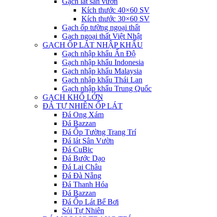
Gạch lát sân vườn
Kích thước 40×60 SV
Kích thước 30×60 SV
Gạch ốp tường ngoại thất
Gạch ngoại thất Việt Nhật
GẠCH ỐP LÁT NHẬP KHẨU
Gạch nhập khẩu Ấn Độ
Gạch nhập khẩu Indonesia
Gạch nhập khẩu Malaysia
Gạch nhập khẩu Thái Lan
Gạch nhập khẩu Trung Quốc
GẠCH KHỔ LỚN
ĐÁ TỰ NHIÊN ỐP LÁT
Đá Ong Xám
Đá Bazzan
Đá Ốp Tường Trang Trí
Đá lát Sân Vườn
Đá CuBic
Đá Bước Dạo
Đá Lai Châu
Đá Đà Nẵng
Đá Thanh Hóa
Đá Bazzan
Đá Ốp Lát Bể Bơi
Sỏi Tự Nhiên