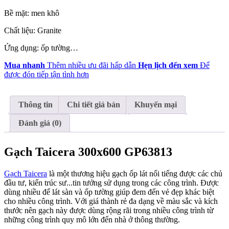
Bề mặt: men khô
Chất liệu: Granite
Ứng dụng: ốp tường…
Mua nhanh
Thêm nhiều ưu đãi hấp dẫn
Hẹn lịch đến xem
Để
được đón tiếp tận tình hơn
Thông tin
Chi tiết giá bán
Khuyến mại
Đánh giá (0)
Gạch Taicera 300x600 GP63813
Gạch Taicera
là một thương hiệu gạch ốp lát nổi tiếng được các chủ
đầu tư, kiến trúc sư...tin tưởng sử dụng trong các công trình. Được
dùng nhiều để lát sàn và ốp tường giúp đem đến vẻ đẹp khác biệt
cho nhiều công trình. Với giá thành rẻ đa dạng về màu sắc và kích
thước nên gạch này được dùng rộng rãi trong nhiều công trình từ
những công trình quy mô lớn đến nhà ở thông thường.