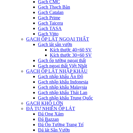
Gạch CMC
Gạch Thạch Bàn
Gạch Catalan
Gạch Prime
Gạch Taicera
Gạch TASA
Gạch Vitto
GẠCH ỐP LÁT NGOẠI THẤT
Gạch lát sân vườn
Kích thước 40×60 SV
Kích thước 30×60 SV
Gạch ốp tường ngoại thất
Gạch ngoại thất Việt Nhật
GẠCH ỐP LÁT NHẬP KHẨU
Gạch nhập khẩu Ấn Độ
Gạch nhập khẩu Indonesia
Gạch nhập khẩu Malaysia
Gạch nhập khẩu Thái Lan
Gạch nhập khẩu Trung Quốc
GẠCH KHỔ LỚN
ĐÁ TỰ NHIÊN ỐP LÁT
Đá Ong Xám
Đá Bazzan
Đá Ốp Tường Trang Trí
Đá lát Sân Vườn