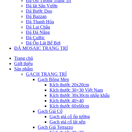
Đá Ốp Tường Trang Trí
Đá lát Sân Vườn
Đá Bước Dạo
Đá Bazzan
Đá Thanh Hóa
Đá Lai Châu
Đá Đà Nẵng
Đá CuBic
Đá Ốp Lát Bể Bơi
ĐÁ MOSAIC TRANG TRÍ
Trang chủ
Giới thiệu
Sản phẩm
GẠCH TRANG TRÍ
Gạch Bông Men
Kích thước 20x20cm
Kích thước 30×30 Việt Nam
Kích thước 30x30cm nhập khẩu
Kích thước 40×40
Kích thước 60x60cm
Gạch Giả Cổ
Gạch giả cổ ốp tường
Gạch giả cổ lát nền
Gạch Giả Terrazzo