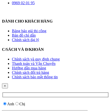
0969 02 01 95
DÀNH CHO KHÁCH HÀNG
Bảng báo giá thi công
Bản đồ chỉ dẫn
Chính sách đại lý
C/SÁCH VÀ Đ/KHOẢN
Chính sách và quy định chung
Thanh toán và Vận Chuyển
Hướng dẫn mua hàng
Chính sách đổi trả hàng
Chính sách bảo mật thông tin
×
Anh
Chị