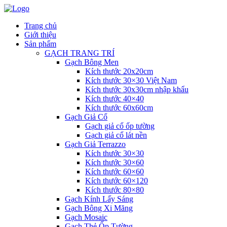
Trang chủ
Giới thiệu
Sản phẩm
GẠCH TRANG TRÍ
Gạch Bông Men
Kích thước 20x20cm
Kích thước 30×30 Việt Nam
Kích thước 30x30cm nhập khẩu
Kích thước 40×40
Kích thước 60x60cm
Gạch Giả Cổ
Gạch giả cổ ốp tường
Gạch giả cổ lát nền
Gạch Giả Terrazzo
Kích thước 30×30
Kích thước 30×60
Kích thước 60×60
Kích thước 60×120
Kích thước 80×80
Gạch Kính Lấy Sáng
Gạch Bông Xi Măng
Gạch Mosaic
Gạch Thẻ Ốp Tường