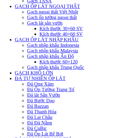
Gạch TASA
GẠCH ỐP LÁT NGOẠI THẤT
Gạch ngoại thất Việt Nhật
Gạch ốp tường ngoại thất
Gạch lát sân vườn
Kích thước 30×60 SV
Kích thước 40×60 SV
GẠCH ỐP LÁT NHẬP KHẨU
Gạch nhập khẩu Indonesia
Gạch nhập khẩu Malaysia
Gạch nhập khẩu Ấn Độ
Kích thước 60×120
Gạch nhập khẩu Trung Quốc
GẠCH KHỔ LỚN
ĐÁ TỰ NHIÊN ỐP LÁT
Đá Ong Xám
Đá Ốp Tường Trang Trí
Đá lát Sân Vườn
Đá Bước Dạo
Đá Bazzan
Đá Thanh Hóa
Đá Lai Châu
Đá Đà Nẵng
Đá CuBic
Đá Ốp Lát Bể Bơi