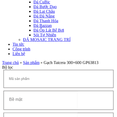
Đá CuBic
Đá Bước Dạo
Đá Lai Châu
Đá Đà Nẵng
Đá Thanh Hóa
Đá Bazzan
Đá Ốp Lát Bể Bơi
Sỏi Tự Nhiên
ĐÁ MOSAIC TRANG TRÍ
Tin tức
Công trình
Liên hệ
Trang chủ
»
Sản phẩm
»
Gạch Taicera 300×600 GP63813
Bộ lọc