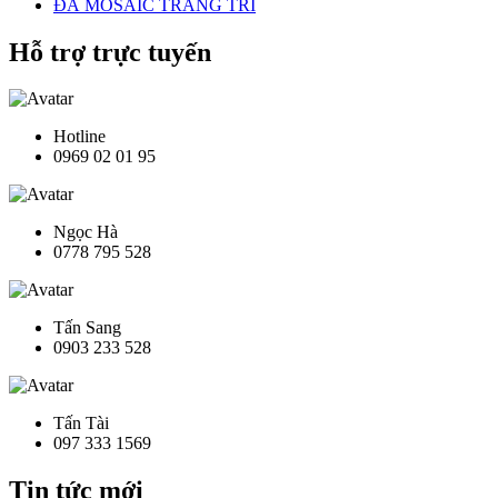
ĐÁ MOSAIC TRANG TRÍ
Hỗ trợ trực tuyến
Hotline
0969 02 01 95
Ngọc Hà
0778 795 528
Tấn Sang
0903 233 528
Tấn Tài
097 333 1569
Tin tức mới