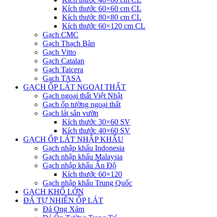
Kích thước 60×60 cm CL
Kích thước 80×80 cm CL
Kích thước 60×120 cm CL
Gạch CMC
Gạch Thạch Bàn
Gạch Vitto
Gạch Catalan
Gạch Taicera
Gạch TASA
GẠCH ỐP LÁT NGOẠI THẤT
Gạch ngoại thất Việt Nhật
Gạch ốp tường ngoại thất
Gạch lát sân vườn
Kích thước 30×60 SV
Kích thước 40×60 SV
GẠCH ỐP LÁT NHẬP KHẨU
Gạch nhập khẩu Indonesia
Gạch nhập khẩu Malaysia
Gạch nhập khẩu Ấn Độ
Kích thước 60×120
Gạch nhập khẩu Trung Quốc
GẠCH KHỔ LỚN
ĐÁ TỰ NHIÊN ỐP LÁT
Đá Ong Xám