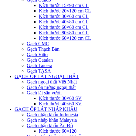
Kích thước 15×90 cm CL
Kích thước 20×120 cm CL
Kích thước 30×60 cm CL
Kích thước 40×80 cm CL
Kích thước 60×60 cm CL
Kích thước 80×80 cm CL
Kích thước 60×120 cm CL
Gạch CMC
Gạch Thạch Bàn
Gạch Vitto
Gạch Catalan
Gạch Taicera
Gạch TASA
GẠCH ỐP LÁT NGOẠI THẤT
Gạch ngoại thất Việt Nhật
Gạch ốp tường ngoại thất
Gạch lát sân vườn
Kích thước 30×60 SV
Kích thước 40×60 SV
GẠCH ỐP LÁT NHẬP KHẨU
Gạch nhập khẩu Indonesia
Gạch nhập khẩu Malaysia
Gạch nhập khẩu Ấn Độ
Kích thước 60×120