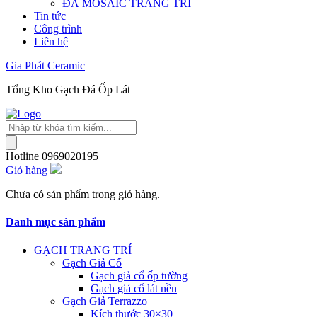
ĐÁ MOSAIC TRANG TRÍ
Tin tức
Công trình
Liên hệ
Gia Phát Ceramic
Tổng Kho Gạch Đá Ốp Lát
Tìm
kiếm
sản
Hotline
0969020195
phẩm
Giỏ hàng
Chưa có sản phẩm trong giỏ hàng.
Danh mục sản phẩm
GẠCH TRANG TRÍ
Gạch Giả Cổ
Gạch giả cổ ốp tường
Gạch giả cổ lát nền
Gạch Giả Terrazzo
Kích thước 30×30