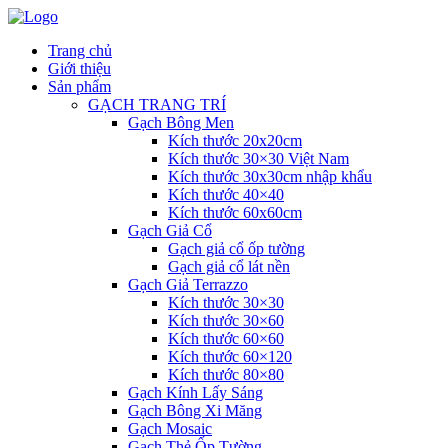
Trang chủ
Giới thiệu
Sản phẩm
GẠCH TRANG TRÍ
Gạch Bông Men
Kích thước 20x20cm
Kích thước 30×30 Việt Nam
Kích thước 30x30cm nhập khẩu
Kích thước 40×40
Kích thước 60x60cm
Gạch Giả Cổ
Gạch giả cổ ốp tường
Gạch giả cổ lát nền
Gạch Giả Terrazzo
Kích thước 30×30
Kích thước 30×60
Kích thước 60×60
Kích thước 60×120
Kích thước 80×80
Gạch Kính Lấy Sáng
Gạch Bông Xi Măng
Gạch Mosaic
Gạch Thẻ Ốp Tường