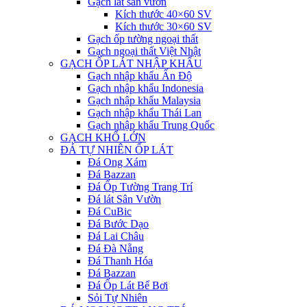
Gạch lát sân vườn
Kích thước 40×60 SV
Kích thước 30×60 SV
Gạch ốp tường ngoại thất
Gạch ngoại thất Việt Nhật
GẠCH ỐP LÁT NHẬP KHẨU
Gạch nhập khẩu Ấn Độ
Gạch nhập khẩu Indonesia
Gạch nhập khẩu Malaysia
Gạch nhập khẩu Thái Lan
Gạch nhập khẩu Trung Quốc
GẠCH KHỔ LỚN
ĐÁ TỰ NHIÊN ỐP LÁT
Đá Ong Xám
Đá Bazzan
Đá Ốp Tường Trang Trí
Đá lát Sân Vườn
Đá CuBic
Đá Bước Dạo
Đá Lai Châu
Đá Đà Nẵng
Đá Thanh Hóa
Đá Bazzan
Đá Ốp Lát Bể Bơi
Sỏi Tự Nhiên