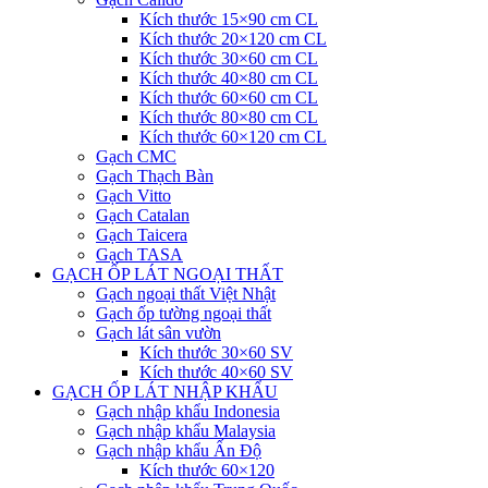
Kích thước 15×90 cm CL
Kích thước 20×120 cm CL
Kích thước 30×60 cm CL
Kích thước 40×80 cm CL
Kích thước 60×60 cm CL
Kích thước 80×80 cm CL
Kích thước 60×120 cm CL
Gạch CMC
Gạch Thạch Bàn
Gạch Vitto
Gạch Catalan
Gạch Taicera
Gạch TASA
GẠCH ỐP LÁT NGOẠI THẤT
Gạch ngoại thất Việt Nhật
Gạch ốp tường ngoại thất
Gạch lát sân vườn
Kích thước 30×60 SV
Kích thước 40×60 SV
GẠCH ỐP LÁT NHẬP KHẨU
Gạch nhập khẩu Indonesia
Gạch nhập khẩu Malaysia
Gạch nhập khẩu Ấn Độ
Kích thước 60×120