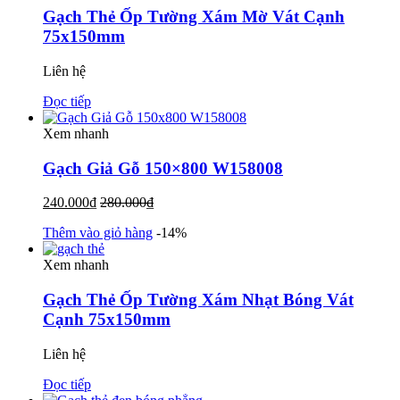
Gạch Thẻ Ốp Tường Xám Mờ Vát Cạnh
75x150mm
Liên hệ
Đọc tiếp
Xem nhanh
Gạch Giả Gỗ 150×800 W158008
240.000
₫
280.000
₫
Thêm vào giỏ hàng
-14%
Xem nhanh
Gạch Thẻ Ốp Tường Xám Nhạt Bóng Vát
Cạnh 75x150mm
Liên hệ
Đọc tiếp