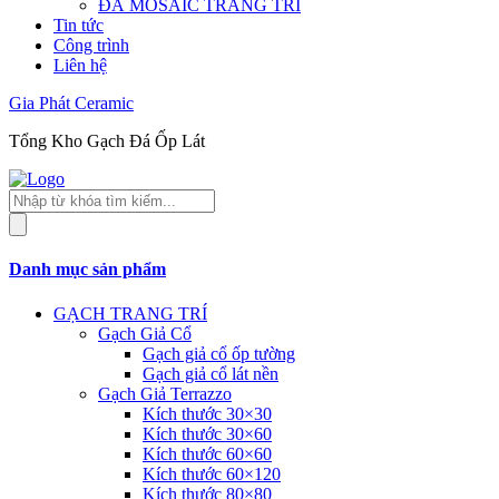
ĐÁ MOSAIC TRANG TRÍ
Tin tức
Công trình
Liên hệ
Gia Phát Ceramic
Tổng Kho Gạch Đá Ốp Lát
Tìm
kiếm
sản
phẩm
Danh mục sản phẩm
GẠCH TRANG TRÍ
Gạch Giả Cổ
Gạch giả cổ ốp tường
Gạch giả cổ lát nền
Gạch Giả Terrazzo
Kích thước 30×30
Kích thước 30×60
Kích thước 60×60
Kích thước 60×120
Kích thước 80×80