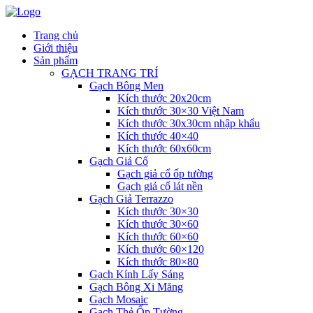
Trang chủ
Giới thiệu
Sản phẩm
GẠCH TRANG TRÍ
Gạch Bông Men
Kích thước 20x20cm
Kích thước 30×30 Việt Nam
Kích thước 30x30cm nhập khẩu
Kích thước 40×40
Kích thước 60x60cm
Gạch Giả Cổ
Gạch giả cổ ốp tường
Gạch giả cổ lát nền
Gạch Giả Terrazzo
Kích thước 30×30
Kích thước 30×60
Kích thước 60×60
Kích thước 60×120
Kích thước 80×80
Gạch Kính Lấy Sáng
Gạch Bông Xi Măng
Gạch Mosaic
Gạch Thẻ Ốp Tường