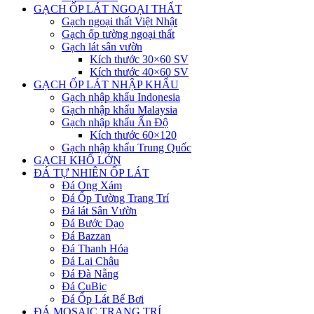
GẠCH ỐP LÁT NGOẠI THẤT
Gạch ngoại thất Việt Nhật
Gạch ốp tường ngoại thất
Gạch lát sân vườn
Kích thước 30×60 SV
Kích thước 40×60 SV
GẠCH ỐP LÁT NHẬP KHẨU
Gạch nhập khẩu Indonesia
Gạch nhập khẩu Malaysia
Gạch nhập khẩu Ấn Độ
Kích thước 60×120
Gạch nhập khẩu Trung Quốc
GẠCH KHỔ LỚN
ĐÁ TỰ NHIÊN ỐP LÁT
Đá Ong Xám
Đá Ốp Tường Trang Trí
Đá lát Sân Vườn
Đá Bước Dạo
Đá Bazzan
Đá Thanh Hóa
Đá Lai Châu
Đá Đà Nẵng
Đá CuBic
Đá Ốp Lát Bể Bơi
ĐÁ MOSAIC TRANG TRÍ