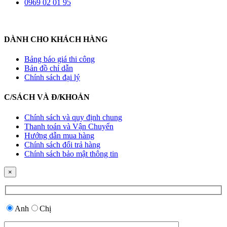
0969 02 01 95
DÀNH CHO KHÁCH HÀNG
Bảng báo giá thi công
Bản đồ chỉ dẫn
Chính sách đại lý
C/SÁCH VÀ Đ/KHOẢN
Chính sách và quy định chung
Thanh toán và Vận Chuyển
Hướng dẫn mua hàng
Chính sách đổi trả hàng
Chính sách bảo mật thông tin
×
Anh
Chị