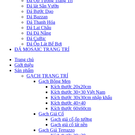
Đá Ốp Tường Trang Trí
Đá lát Sân Vườn
Đá Bước Dạo
Đá Bazzan
Đá Thanh Hóa
Đá Lai Châu
Đá Đà Nẵng
Đá CuBic
Đá Ốp Lát Bể Bơi
ĐÁ MOSAIC TRANG TRÍ
Trang chủ
Giới thiệu
Sản phẩm
GẠCH TRANG TRÍ
Gạch Bông Men
Kích thước 20x20cm
Kích thước 30×30 Việt Nam
Kích thước 30x30cm nhập khẩu
Kích thước 40×40
Kích thước 60x60cm
Gạch Giả Cổ
Gạch giả cổ ốp tường
Gạch giả cổ lát nền
Gạch Giả Terrazzo