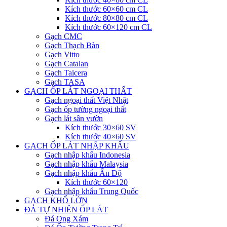
Kích thước 60×60 cm CL
Kích thước 80×80 cm CL
Kích thước 60×120 cm CL
Gạch CMC
Gạch Thạch Bàn
Gạch Vitto
Gạch Catalan
Gạch Taicera
Gạch TASA
GẠCH ỐP LÁT NGOẠI THẤT
Gạch ngoại thất Việt Nhật
Gạch ốp tường ngoại thất
Gạch lát sân vườn
Kích thước 30×60 SV
Kích thước 40×60 SV
GẠCH ỐP LÁT NHẬP KHẨU
Gạch nhập khẩu Indonesia
Gạch nhập khẩu Malaysia
Gạch nhập khẩu Ấn Độ
Kích thước 60×120
Gạch nhập khẩu Trung Quốc
GẠCH KHỔ LỚN
ĐÁ TỰ NHIÊN ỐP LÁT
Đá Ong Xám