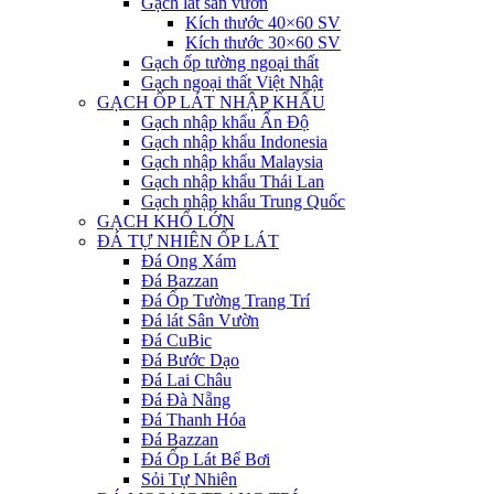
Gạch lát sân vườn
Kích thước 40×60 SV
Kích thước 30×60 SV
Gạch ốp tường ngoại thất
Gạch ngoại thất Việt Nhật
GẠCH ỐP LÁT NHẬP KHẨU
Gạch nhập khẩu Ấn Độ
Gạch nhập khẩu Indonesia
Gạch nhập khẩu Malaysia
Gạch nhập khẩu Thái Lan
Gạch nhập khẩu Trung Quốc
GẠCH KHỔ LỚN
ĐÁ TỰ NHIÊN ỐP LÁT
Đá Ong Xám
Đá Bazzan
Đá Ốp Tường Trang Trí
Đá lát Sân Vườn
Đá CuBic
Đá Bước Dạo
Đá Lai Châu
Đá Đà Nẵng
Đá Thanh Hóa
Đá Bazzan
Đá Ốp Lát Bể Bơi
Sỏi Tự Nhiên