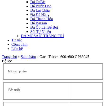
Đá CuBic
Đá Bước Dạo
Đá Lai Châu
Đá Đà Nẵng
Đá Thanh Hóa
Đá Bazzan
Đá Ốp Lát Bể Bơi
Sỏi Tự Nhiên
ĐÁ MOSAIC TRANG TRÍ
Tin tức
Công trình
Liên hệ
Trang chủ
»
Sản phẩm
»
Gạch Taicera 600×600 GP68045
Bộ lọc