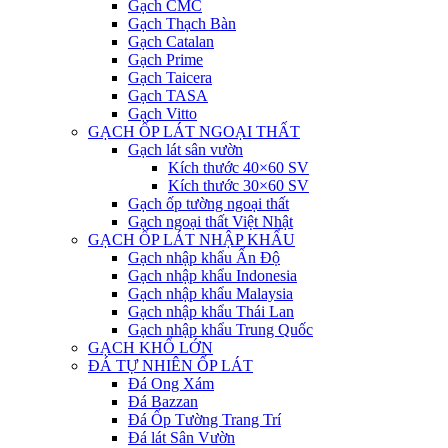
Gạch CMC
Gạch Thạch Bàn
Gạch Catalan
Gạch Prime
Gạch Taicera
Gạch TASA
Gạch Vitto
GẠCH ỐP LÁT NGOẠI THẤT
Gạch lát sân vườn
Kích thước 40×60 SV
Kích thước 30×60 SV
Gạch ốp tường ngoại thất
Gạch ngoại thất Việt Nhật
GẠCH ỐP LÁT NHẬP KHẨU
Gạch nhập khẩu Ấn Độ
Gạch nhập khẩu Indonesia
Gạch nhập khẩu Malaysia
Gạch nhập khẩu Thái Lan
Gạch nhập khẩu Trung Quốc
GẠCH KHỔ LỚN
ĐÁ TỰ NHIÊN ỐP LÁT
Đá Ong Xám
Đá Bazzan
Đá Ốp Tường Trang Trí
Đá lát Sân Vườn