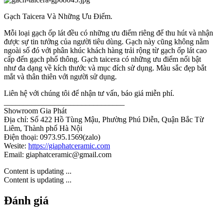
Gạch Taicera Và Những Ưu Điểm.
Mỗi loại gạch ốp lát đều có những ưu điểm riêng để thu hút và nhận
được sự tin tưởng của người tiêu dùng. Gạch này cũng không nằm
ngoài số đó với phân khúc khách hàng trải rộng từ gạch ốp lát cao
cấp đến gạch phổ thông. Gạch taicera có những ưu điểm nổi bật
như đa dạng về kích thước và mục đích sử dụng. Màu sắc đẹp bắt
mắt và thân thiên với người sử dụng.
Liên hệ với chúng tôi để nhận tư vấn, báo giá miễn phí.
_______________________________
Showroom Gia Phát
Địa chỉ: Số 422 Hồ Tùng Mậu, Phường Phú Diễn, Quận Bắc Từ
Liêm, Thành phố Hà Nội
Điện thoại: 0973.95.1569(zalo)
Wesite:
https://giaphatceramic.com
Email: giaphatceramic@gmail.com
Content is updating ...
Content is updating ...
Đánh giá