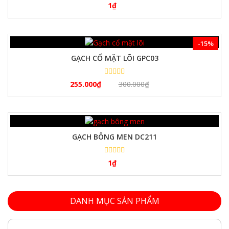
1
₫
-15%
GẠCH CỔ MẶT LÕI GPC03
255.000
₫
300.000
₫
GẠCH BÔNG MEN DC211
1
₫
DANH MỤC SẢN PHẨM