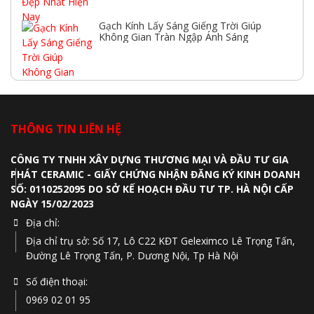
Gạch Kính Lấy Sáng Giếng Trời Giúp
Không Gian Tràn Ngập Ánh Sáng
THÔNG TIN LIÊN HỆ
CÔNG TY TNHH XÂY DỰNG THƯƠNG MẠI VÀ ĐẦU TƯ GIA
PHÁT CERAMIC - GIẤY CHỨNG NHẬN ĐĂNG KÝ KINH DOANH
SỐ: 0110252095 DO SỞ KẾ HOẠCH ĐẦU TƯ TP. HÀ NỘI CẤP
NGÀY 15/02/2023
Địa chỉ:
Địa chỉ trụ sở: Số 17, Lô C22 KĐT Geleximco Lê Trọng Tấn,
Đường Lê Trọng Tấn, P. Dương Nội, Tp Hà Nội
Số điện thoại:
0969 02 01 95