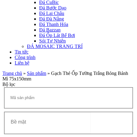
Đá CuBic
Đá Bước Dạo
Đá Lai Châu
Đá Đà Nẵng
Đá Thanh Hóa
Đá Bazzan
Đá Ốp Lát Bể Bơi
Sỏi Tự Nhiên
ĐÁ MOSAIC TRANG TRÍ
Tin tức
Công trình
Liên hệ
Trang chủ
»
Sản phẩm
»
Gạch Thẻ Ốp Tường Trắng Bóng Bánh
Mì 75x150mm
Bộ lọc