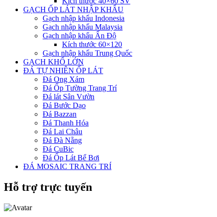
Kích thước 40×60 SV
GẠCH ỐP LÁT NHẬP KHẨU
Gạch nhập khẩu Indonesia
Gạch nhập khẩu Malaysia
Gạch nhập khẩu Ấn Độ
Kích thước 60×120
Gạch nhập khẩu Trung Quốc
GẠCH KHỔ LỚN
ĐÁ TỰ NHIÊN ỐP LÁT
Đá Ong Xám
Đá Ốp Tường Trang Trí
Đá lát Sân Vườn
Đá Bước Dạo
Đá Bazzan
Đá Thanh Hóa
Đá Lai Châu
Đá Đà Nẵng
Đá CuBic
Đá Ốp Lát Bể Bơi
ĐÁ MOSAIC TRANG TRÍ
Hỗ trợ trực tuyến