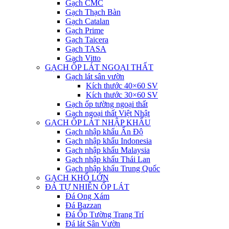
Gạch CMC
Gạch Thạch Bàn
Gạch Catalan
Gạch Prime
Gạch Taicera
Gạch TASA
Gạch Vitto
GẠCH ỐP LÁT NGOẠI THẤT
Gạch lát sân vườn
Kích thước 40×60 SV
Kích thước 30×60 SV
Gạch ốp tường ngoại thất
Gạch ngoại thất Việt Nhật
GẠCH ỐP LÁT NHẬP KHẨU
Gạch nhập khẩu Ấn Độ
Gạch nhập khẩu Indonesia
Gạch nhập khẩu Malaysia
Gạch nhập khẩu Thái Lan
Gạch nhập khẩu Trung Quốc
GẠCH KHỔ LỚN
ĐÁ TỰ NHIÊN ỐP LÁT
Đá Ong Xám
Đá Bazzan
Đá Ốp Tường Trang Trí
Đá lát Sân Vườn