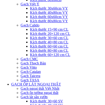
Gạch Việt Ý
Kích thước 30x60cm VY
Kích thước 40x80cm VY
Kích thước 60x60cm VY
Kích thước 80x80cm VY
Gạch Calido
Kích thước 15×90 cm CL
Kích thước 20×120 cm CL
Kích thước 30×60 cm CL
Kích thước 40×80 cm CL
Kích thước 60×60 cm CL
Kích thước 80×80 cm CL
Kích thước 60×120 cm CL
Gạch CMC
Gạch Thạch Bàn
Gạch Vitto
Gạch Catalan
Gạch Taicera
Gạch TASA
GẠCH ỐP LÁT NGOẠI THẤT
Gạch ngoại thất Việt Nhật
Gạch ốp tường ngoại thất
Gạch lát sân vườn
Kích thước 30×60 SV