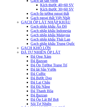
Gạch lát sân vườn
Kích thước 40×60 SV
Kích thước 30×60 SV
Gạch ốp tường ngoại thất
Gạch ngoại thất Việt Nhật
GẠCH ỐP LÁT NHẬP KHẨU
Gạch nhập khẩu Ấn Độ
Gạch nhập khẩu Indonesia
Gạch nhập khẩu Malaysia
Gạch nhập khẩu Thái Lan
Gạch nhập khẩu Trung Quốc
GẠCH KHỔ LỚN
ĐÁ TỰ NHIÊN ỐP LÁT
Đá Ong Xám
Đá Bazzan
Đá Ốp Tường Trang Trí
Đá lát Sân Vườn
Đá CuBic
Đá Bước Dạo
Đá Lai Châu
Đá Đà Nẵng
Đá Thanh Hóa
Đá Bazzan
Đá Ốp Lát Bể Bơi
Sỏi Tự Nhiên