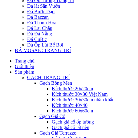
Đá Ốp Tường Trang Trí
Đá lát Sân Vườn
Đá Bước Dạo
Đá Bazzan
Đá Thanh Hóa
Đá Lai Châu
Đá Đà Nẵng
Đá CuBic
Đá Ốp Lát Bể Bơi
ĐÁ MOSAIC TRANG TRÍ
Trang chủ
Giới thiệu
Sản phẩm
GẠCH TRANG TRÍ
Gạch Bông Men
Kích thước 20x20cm
Kích thước 30×30 Việt Nam
Kích thước 30x30cm nhập khẩu
Kích thước 40×40
Kích thước 60x60cm
Gạch Giả Cổ
Gạch giả cổ ốp tường
Gạch giả cổ lát nền
Gạch Giả Terrazzo