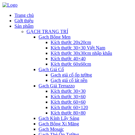
Trang chủ
Giới thiệu
Sản phẩm
GẠCH TRANG TRÍ
Gạch Bông Men
Kích thước 20x20cm
Kích thước 30×30 Việt Nam
Kích thước 30x30cm nhập khẩu
Kích thước 40×40
Kích thước 60x60cm
Gạch Giả Cổ
Gạch giả cổ ốp tường
Gạch giả cổ lát nền
Gạch Giả Terrazzo
Kích thước 30×30
Kích thước 30×60
Kích thước 60×60
Kích thước 60×120
Kích thước 80×80
Gạch Kính Lấy Sáng
Gạch Bông Xi Măng
Gạch Mosaic
Gạch Thẻ Ốp Tường