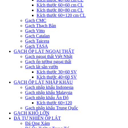
Kích thước 60×60 cm CL
Kích thước 80×80 cm CL
Kích thước 60×120 cm CL
Gạch CMC
Gạch Thạch Bàn
Gạch Vitto
Gạch Catalan
Gạch Taicera
Gạch TASA
GẠCH ỐP LÁT NGOẠI THẤT
Gạch ngoại thất Việt Nhật
Gạch ốp tường ngoại thất
Gạch lát sân vườn
Kích thước 30×60 SV
Kích thước 40×60 SV
GẠCH ỐP LÁT NHẬP KHẨU
Gạch nhập khẩu Indonesia
Gạch nhập khẩu Malaysia
Gạch nhập khẩu Ấn Độ
Kích thước 60×120
Gạch nhập khẩu Trung Quốc
GẠCH KHỔ LỚN
ĐÁ TỰ NHIÊN ỐP LÁT
Đá Ong Xám