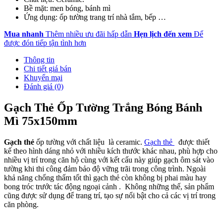
Bề mặt: men bóng, bánh mì
Ứng dụng: ốp tường trang trí nhà tắm, bếp …
Mua nhanh
Thêm nhiều ưu đãi hấp dẫn
Hẹn lịch đến xem
Để
được đón tiếp tận tình hơn
Thông tin
Chi tiết giá bán
Khuyến mại
Đánh giá (0)
Gạch Thẻ Ốp Tường Trắng Bóng Bánh
Mì 75x150mm
Gạch thẻ
ốp tường với chất liệu là ceramic.
Gạch thẻ
được thiết
kế theo hình dáng nhỏ với nhiều kích thước khác nhau, phù hợp cho
nhiều vị trí trong căn hộ cùng với kết cấu này giúp gạch ôm sát vào
tường khi thi công đảm bảo độ vững trãi trong công trình. Ngoài
khả năng chống thấm tốt thì gạch thẻ còn không bị phai màu hay
bong tróc trước tác động ngoại cảnh . Không những thế, sản phẩm
cũng được sử dụng để trang trí, tạo sự nổi bật cho cả các vị trí trong
căn phòng.