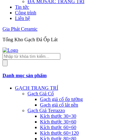
ĐÁ MOSAIC TRANG TRÍ
Tin tức
Công trình
Liên hệ
Gia Phát Ceramic
Tổng Kho Gạch Đá Ốp Lát
Tìm
kiếm
sản
phẩm
Danh mục sản phẩm
GẠCH TRANG TRÍ
Gạch Giả Cổ
Gạch giả cổ ốp tường
Gạch giả cổ lát nền
Gạch Giả Terrazzo
Kích thước 30×30
Kích thước 30×60
Kích thước 60×60
Kích thước 60×120
Kích thước 80×80