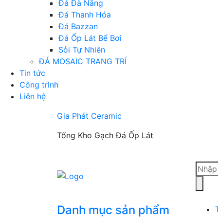
Đá Đà Nẵng
Đá Thanh Hóa
Đá Bazzan
Đá Ốp Lát Bể Bơi
Sỏi Tự Nhiên
ĐÁ MOSAIC TRANG TRÍ
Tin tức
Công trình
Liên hệ
Gia Phát Ceramic
Tổng Kho Gạch Đá Ốp Lát
Tìm
kiếm
sản
phẩm
Danh mục sản phẩm